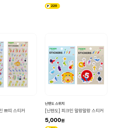
220
닌텐도 스위치
민 쁘띠 스티커
[닌텐도] 피크민 말랑말랑 스티커
5,000