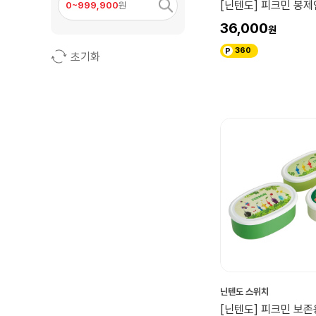
[닌텐도] 피크민 봉제
0~999,900
원
36,000
360
초기화
닌텐도 스위치
[닌텐도] 피크민 보존