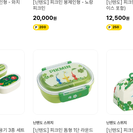
인형 - 와치
[닌텐도] 피크민 봉제인형 - 노랑
[닌텐도] 피크
피크민
이스 포함)
20,000
12,500
200
250
닌텐도 스위치
닌텐도 스위치
용기 3종 세트
[닌텐도] 피크민 돔형 1단 라운드
[닌텐도] 피