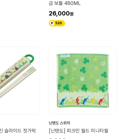
금 보틀 480ML
26,000
520
닌텐도 스위치
크민 슬라이드 젓가락
[닌텐도] 피크민 월드 미니타월