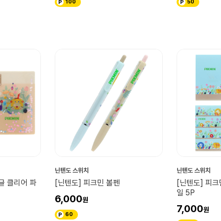
100
50
닌텐도 스위치
닌텐도 스위치
글 클리어 파
[닌텐도] 피크민 볼펜
[닌텐도] 피크
일 5P
6,000
7,000
60