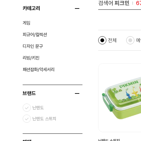
검색어
피크민
6
카테고리
게임
피규어/컬렉션
전체
예
디자인 문구
리빙/키친
패션잡화/악세서리
브랜드
닌텐도
닌텐도 스위치
닌텐도 스위치