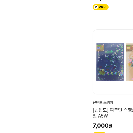
200
닌텐도 스위치
[닌텐도] 피크민 스팽
일 A5W
7,000