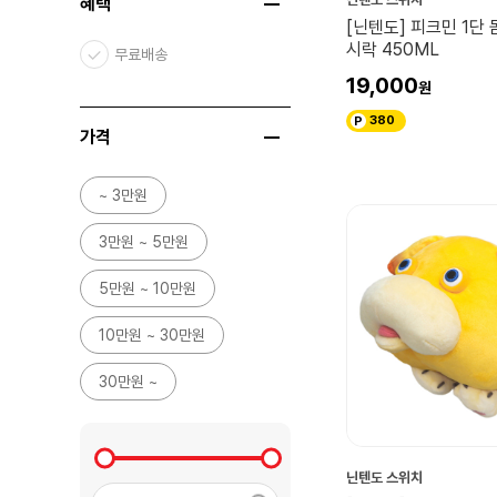
혜택
[닌텐도] 피크민 1단 
시락 450ML
무료배송
19,000
380
가격
~ 3만원
3만원 ~ 5만원
5만원 ~ 10만원
10만원 ~ 30만원
30만원 ~
닌텐도 스위치