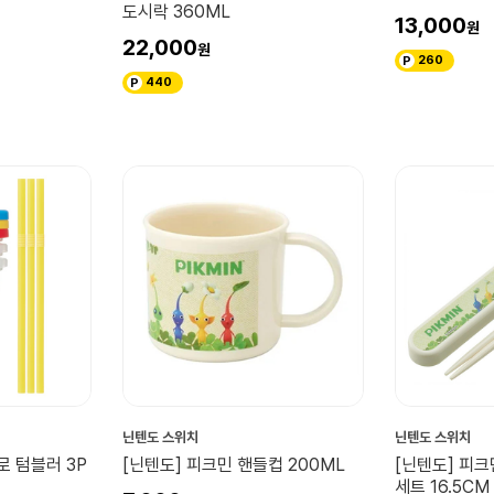
도시락 360ML
13,000
22,000
260
440
닌텐도 스위치
닌텐도 스위치
로 텀블러 3P
[닌텐도] 피크민 핸들컵 200ML
[닌텐도] 피
세트 16.5CM