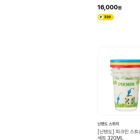
16,000
320
닌텐도 스위치
[닌텐도] 피크민 스트
세트 320ML