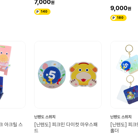
7,000
9,000
140
180
닌텐도 스위치
닌텐도 스위치
크 아크릴 스
[닌텐도] 피크민 다이컷 마우스패
[닌텐도] 피크
드
홀더