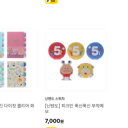
50
닌텐도 스위치
민 다이컷 클리어 파
[닌텐도] 피크민 푹신푹신 부착메
모
7,000