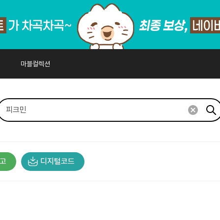
마블컬렉션
고
디지털코드