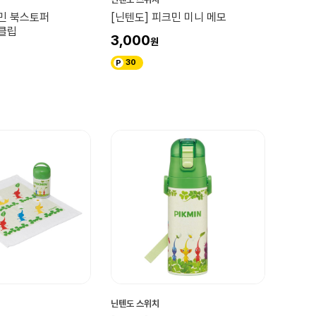
크민 북스토퍼
[닌텐도] 피크민 미니 메모
 클립
3,000
30
닌텐도 스위치