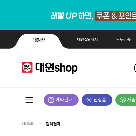
대원샵e캐시
도토리숲
대원샵
예약판매
신상품
재입
HOME
검색결과