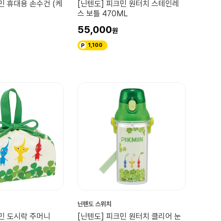
민 휴대용 손수건 (케
[닌텐도] 피크민 원터치 스테인레
스 보틀 470ML
55,000
1,100
닌텐도 스위치
크민 도시락 주머니
[닌텐도] 피크민 원터치 클리어 눈