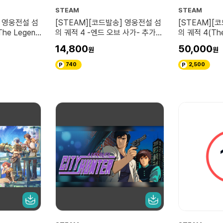
STEAM
STEAM
] 영웅전설 섬
[STEAM][코드발송] 영웅전설 섬
[STEAM][
The Legend
의 궤적 4 -엔드 오브 사가- 추가
의 궤적 4(The
seki III -
콘텐츠 팩(The Legend of
Heroes: Sen 
14,800
50,000
Heroes: Sen no Kiseki IV -THE
END OF SAGA- Additional
740
2,500
Contents Pack)