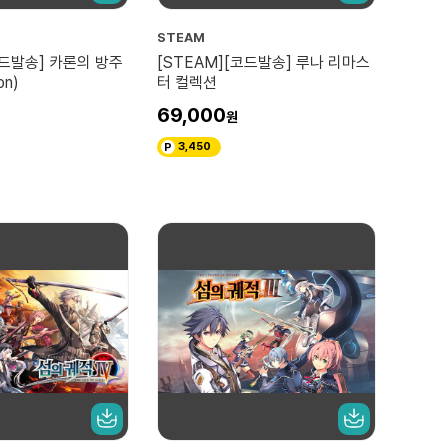
STEAM
코드발송] 카론의 방주
[STEAM][코드발송] 루나 리마스
on)
터 컬렉션
69,000
3,450