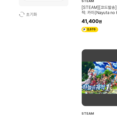
STEAM
[STEAM][코드발송
적: 카이(Nayuta no K
초기화
41,400
2,070
STEAM