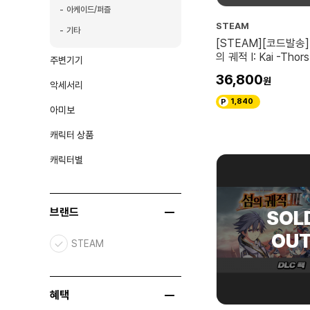
아케이드/퍼즐
STEAM
기타
[STEAM][코드발송
의 궤적 I: Kai -Thors 
주변기기
Academy 1204-
36,800
악세서리
1,840
아미보
캐릭터 상품
캐릭터별
브랜드
STEAM
혜택