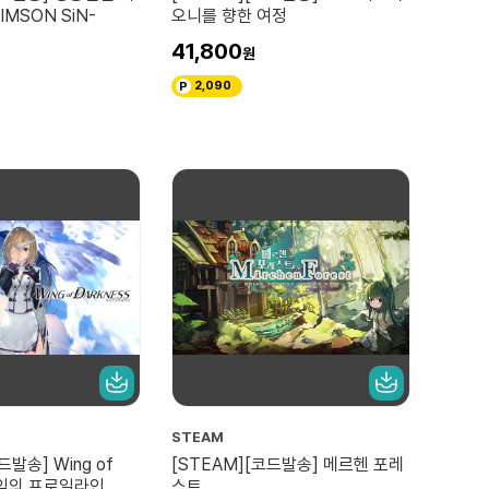
IMSON SiN-
오니를 향한 여정
41,800
2,090
STEAM
드발송] Wing of
[STEAM][코드발송] 메르헨 포레
 유익의 프로일라인
스트