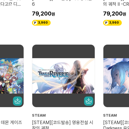
다고!? 디지
6
의 궤적 Ⅱ -CR
79,200
79,200
3,960
3,960
STEAM
STEAM
] 데몬 게이즈
[STEAM][코드발송] 영웅전설 시
[STEAM][코
작의 궤적
Darkness