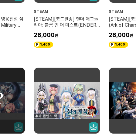
STEAM
STEAM
] 영웅전설 섬
[STEAM][코드발송] 엔더 매그놀
[STEAM][
Military
리아: 블룸 인 더 미스트(ENDER
(Ark of Char
MAGNOLIA: Bloom in the
28,000
28,000
Mist)
1,400
1,400