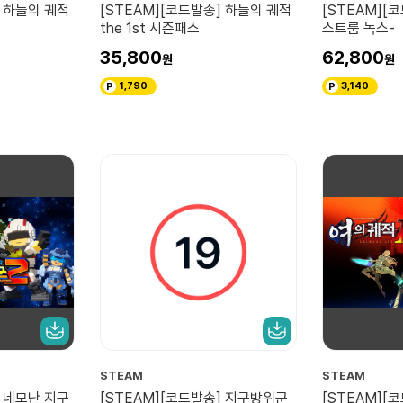
] 하늘의 궤적
[STEAM][코드발송] 하늘의 궤적
[STEAM][코
the 1st 시즌패스
스트룸 녹스-
35,800
62,800
1,790
3,140
STEAM
STEAM
] 네모난 지구
[STEAM][코드발송] 지구방위군
[STEAM][