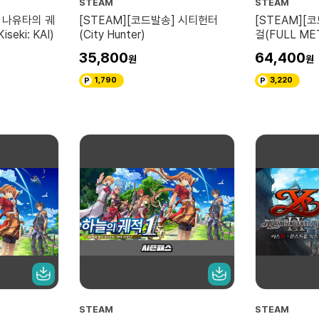
STEAM
STEAM
] 나유타의 궤
[STEAM][코드발송] 시티헌터
[STEAM][
iseki: KAI)
(City Hunter)
걸(FULL ME
SCHOOLGIR
35,800
64,400
1,790
3,220
STEAM
STEAM