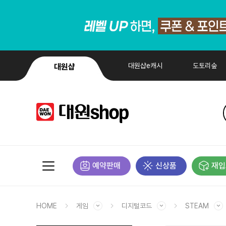
대원샵e캐시
도토리숲
대원샵
예약판매
신상품
재입
HOME
게임
디지털코드
STEAM