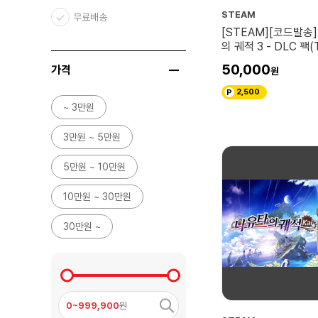
STEAM
무료배송
[STEAM][코드발송
의 궤적 3 - DLC 팩(
of Heroes: Sen no Ki
50,000
가격
DLC Pack)
2,500
~ 3만원
3만원 ~ 5만원
5만원 ~ 10만원
10만원 ~ 30만원
30만원 ~
0~999,900
원