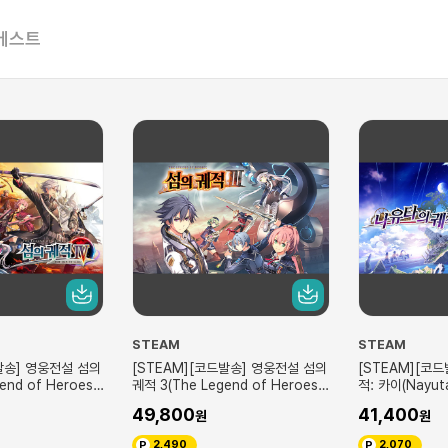
베스트
STEAM
STEAM
발송] 영웅전설 섬의
[STEAM][코드발송] 나유타의 궤
[STEAM][코드
end of Heroes:
적: 카이(Nayuta no Kiseki: KAI)
Hunter)
I)
41,400
35,800
2,070
1,790