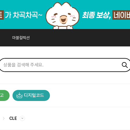
마블컬렉션
고
디지털코드
CLE