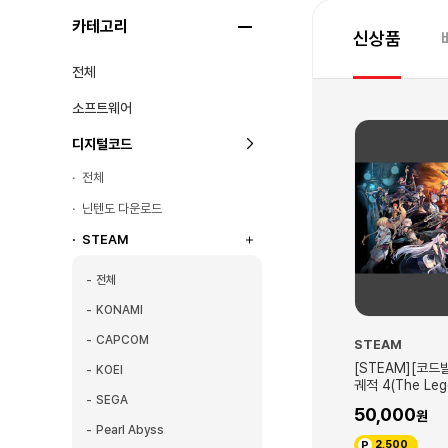
카테고리
신상품
전체
소프트웨어
디지털코드
전체
닌텐도 다운로드
STEAM
전체
KONAMI
CAPCOM
STEAM
STEAM
발송] 영웅전설 섬의
[STEAM][코드발송] 영웅전설 섬의
[STEAM][코드
KOEI
브 사가- 추가 콘텐
궤적 4(The Legend of Heroes:
궤적 3(The Leg
SEGA
d of Heroes:
Sen no Kiseki IV)
Sen no Kiseki II
50,000
49,800
IV -THE END OF
Pearl Abyss
nal Contents
2,500
2,490