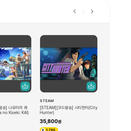
STEAM
STEAM
발송] 시티헌터(City
[STEAM][코드발송] 풀 메탈 스쿨
[STEAM][코
걸(FULL METAL SCHOOLGIRL)
the 1st 디
64,400
114,500
3,220
5,725