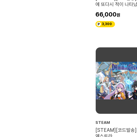
에 또다시 적이 나타났
복셀 지구방위군 2
66,000
3,300
STEAM
[STEAM][코드발송
엑스트라