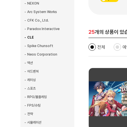
NEXON
Arc System Works
CFK Co., Ltd.
Paradox Interactive
25
개의 상품이 있
CLE
Spike Chunsoft
전체
예
Neos Corporation
액션
어드벤쳐
레이싱
스포츠
RPG/롤플레잉
FPS/슈팅
전략
시뮬레이션