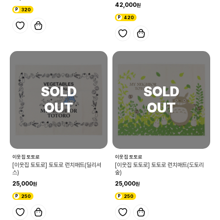
42,000
320
420
이웃집 토토로
이웃집 토토로
[이웃집 토토로] 토토로 런치매트(딜리셔
[이웃집 토토로] 토토로 런치매트(도토리
스)
숲)
25,000
25,000
250
250