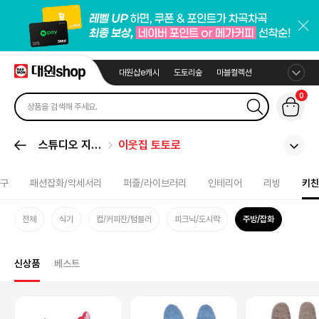
대원샵e캐시
도토리숲
마블컬렉션
0
스튜디오 지브
이웃집 토토로
리
구
패션잡화/악세서리
퍼즐/라이브러리
인테리어
리빙
키친
전체
식기
컵/커피잔/텀블러
피크닉/도시락
주방/잡화
신상품
베스트