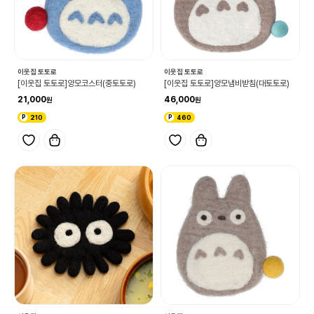
이웃집 토토로
이웃집 토토로
[이웃집 토토로]양모코스터(중토토로)
[이웃집 토토로]양모냄비받침(대토토로)
21,000
46,000
210
460