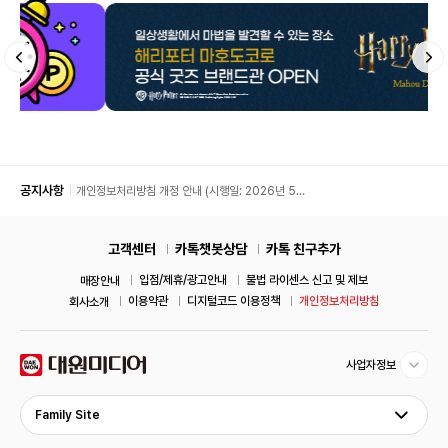
공지사항
개인정보처리방침 개정 안내 (시행일: 2026년 5월
11일)
고객센터
카톡챗봇상담
카톡 친구추가
입점/제휴/광고안내
불법 라이센스 신고 및 제보
매장안내
이용약관
디지털코드 이용정책
개인정보처리방침
회사소개
사업자정보
Family Site