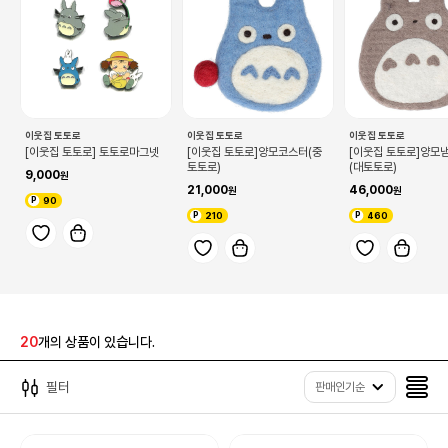
이웃집 토토로
이웃집 토토로
이웃집 토토로
[이웃집 토토로] 토토로마그넷
[이웃집 토토로]양모코스터(중
[이웃집 토토로]양모
토토로)
(대토토로)
9,000
21,000
46,000
90
210
460
20
개의 상품이 있습니다.
필터
판매인기순