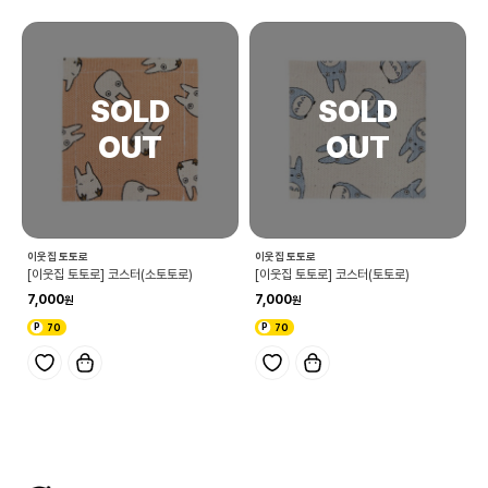
이웃집 토토로
이웃집 토토로
[이웃집 토토로] 코스터(소토토로)
[이웃집 토토로] 코스터(토토로)
7,000
7,000
70
70