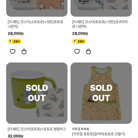
[티세트] 코스터(소토토로)+찻잔(토토로
[티세트] 코스터(토토로)+찻잔(센과치히
나란히)
로 나란히)
28,000
28,000
280
280
[티세트] 코스터(토토로)+토토로 법랑머그
이웃집 토토로
[이웃집 토토로]앞치마(토토로 산딸기)
32,000