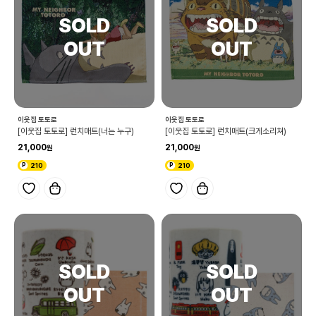
이웃집 토토로
이웃집 토토로
[이웃집 토토로] 런치매트(너는 누구)
[이웃집 토토로] 런치매트(크게소리쳐)
21,000
21,000
210
210