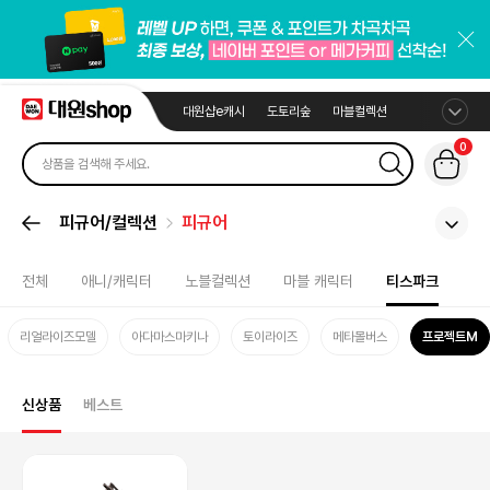
대원샵e캐시
도토리숲
마블컬렉션
0
피규어/컬렉션
피규어
전체
애니/캐릭터
노블컬렉션
마블 캐릭터
티스파크
리얼라이즈모델
아다마스마키나
토이라이즈
메타몰버스
프로젝트M
신상품
베스트