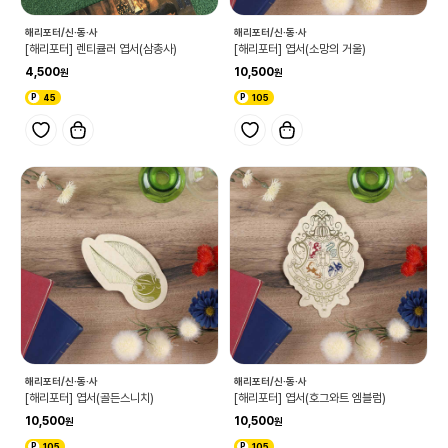
해리포터/신·동·사
해리포터/신·동·사
[해리포터] 렌티큘러 엽서(삼총사)
[해리포터] 엽서(소망의 거울)
4,500
10,500
45
105
해리포터/신·동·사
해리포터/신·동·사
[해리포터] 엽서(골든스니치)
[해리포터] 엽서(호그와트 엠블럼)
10,500
10,500
105
105