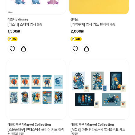
디즈니 / disney
산엑스
[디즈니] 스티치 엽서 6종
[리락쿠마] 엽서 카드 편지지 4종
1,500
2,000
15
40
마블컬렉션 / Marvel Collection
마블컬렉션 / Marvel Collection
[스몰플래닛] 판타스틱4 클리어 카드 컬렉
[MCS] 마블 판타스틱4 엽서&우표 세트
션(랜덤 1종)
(5종)