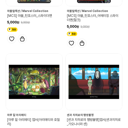
마블컬렉션 / Marvel Collection
마블컬렉션 / Marvel Collection
[MCS] 마블_틴포스터_스파이더맨
[MCS] 마블_틴포스터_어메이징 스파이
더맨(헐크)
5,000
9,000
5,000
9,000
50
50
마루 밑 아리에티
센과 치히로의 행방불명
[마루 밑 아리에티] 엽서(아리에티와 호밀
[센과 치히로의 행방불명]엽서(센과치히로
리)
_가오나시와 센)