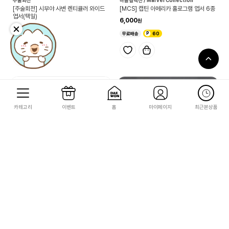
[주술회전] 시부야 사변 렌티큘러 와이드
[MCS] 캡틴 아메리카 홀로그램 엽서 6종
엽서(택일)
6,000
3,500
무료배송
60
35
카테고리
이벤트
홈
마이페이지
최근본상품
마블컬렉션 / Marvel Collection
마블컬렉션 / Marvel Collection
[MCS] 캡틴 아메리카 홀로그램 포스터 7
[MCS] 캡틴 아메리카 렌티큘러 카드 3종
종
9,000
8,000
무료배송
90
무료배송
80