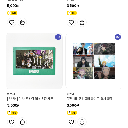
5,000
3,500
50
35
신규
신규
윈브레
윈브레
[윈브레] 액자 프레임 엽서 6종 세트
[윈브레] 렌티큘러 와이드 엽서 6종
9,000
3,500
90
35