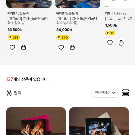
해리포터/신·동·사
해리포터/신·동·사
디즈니 / disney
[해리포터] 엽서세트(해리포터
[해리포터] 엽서세트(해리포터
[디즈니] 스티치 엽서
와 비밀의 방)
와 마법사의 돌)
1,500
33,500
34,000
15
335
340
137
개의 상품이 있습니다.
필터
판매인기순