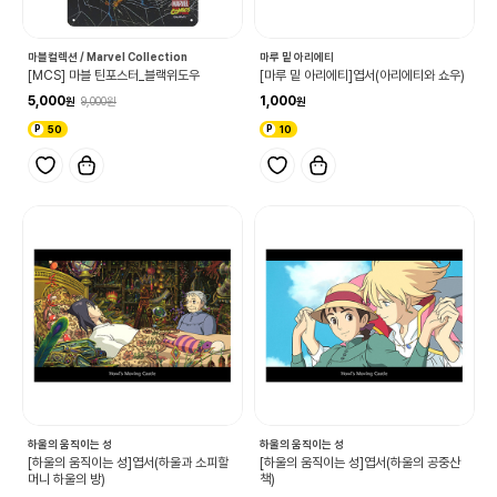
마블컬렉션 / Marvel Collection
마루 밑 아리에티
[MCS] 마블 틴포스터_블랙위도우
[마루 밑 아리에티]엽서(아리에티와 쇼우)
5,000
1,000
9,000
50
10
하울의 움직이는 성
하울의 움직이는 성
[하울의 움직이는 성]엽서(하울과 소피할
[하울의 움직이는 성]엽서(하울의 공중산
머니 하울의 방)
책)