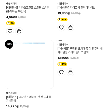
대원씨아이
대원씨아이
[대원앤북] 카카오프렌즈 스탠딩 스티커
[대원앤북] 다마고치 일러아카이브
(춘식이는 프렌즈)
19,800
22,000
4,950
5,500
198
50
10
10
대원씨아이
[대원키즈] 극장판 도라에몽 신 진구의 해
저비밀성 스티커놀이 그림책
13,500
15,000
135
대원씨아이
[대원키즈] 극장판 도라에몽 신 진구의 해
저비밀성
14,220
15,800