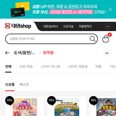
대원샵e캐시
도토리숲
마블컬렉션
0
도서/음반/취
유아동
미
전체
교양 학습
스티커 미니북
스티커 색칠북
퍼즐
기타
신상품
베스트
10
10
10