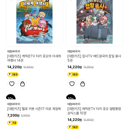
대원씨아이
대원씨아이
[대원키즈] 캐릭온TV 타키 포오의 이세계
[대원키즈] 집사TV 베드왕국의 잡일 용사
여행사 14권
5권
14,220
14,220
15,800
15,800
143
143
10
10
대원씨아이
대원씨아이
[대원키즈] 헬로 카봇 시즌17 미로 게임북
[대원키즈] 캐릭온TV 타키 포오 얼렁뚱땅
상식스쿨 10권
7,200
8,000
14,220
15,800
72
143