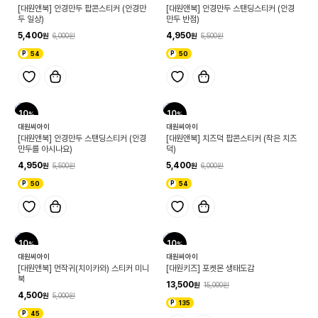
[대원앤북] 안경만두 팝콘스티커 (안경만
[대원앤북] 안경만두 스탠딩스티커 (안경
두 일상)
만두 반점)
5,400
4,950
6,000
5,500
54
50
10
10
대원씨아이
대원씨아이
[대원앤북] 안경만두 스탠딩스티커 (안경
[대원앤북] 치즈덕 팝콘스티커 (작은 치즈
만두를 아시나요)
덕)
4,950
5,400
5,500
6,000
50
54
10
10
대원씨아이
대원씨아이
[대원앤북] 먼작귀(치이카와) 스티커 미니
[대원키즈] 포켓몬 생태도감
북
13,500
15,000
4,500
5,000
135
45