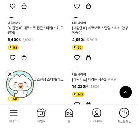
10
10
대원씨아이
대원씨아이
[대원앤북] 데코보코 팝콘스티커(스윗 고
[대원앤북] 데코보코 스탠딩 스티커(안녕
양이)
얌숭이)
5,400
4,950
6,000
5,500
54
50
10
10
대원씨아이
대원씨아이
[대원앤북] 데코보코 스탠딩 스티커(데코
[대원키즈] 체리툰 시즌2 썰썰썰
보코 친구들)
14,220
15,800
4,950
5,500
143
50
카테고리
이벤트
홈
마이페이지
최근본상품
10
10
대원씨아이
대원씨아이
[대원키즈] 소맥거핀 오늘도 초비상! 2권
[대원키즈] 민쩌미와 일곱 가지 아파트 괴
담
14,220
15,800