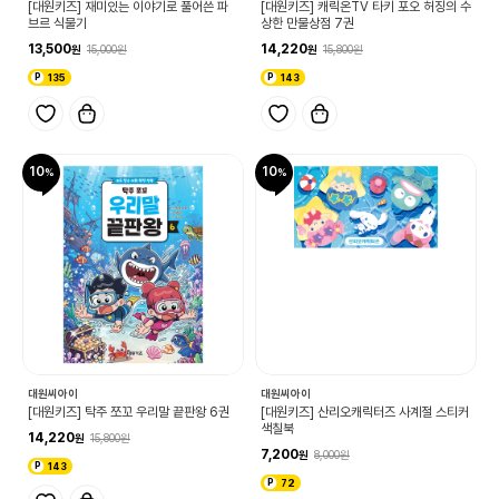
[대원키즈] 재미있는 이야기로 풀어쓴 파
[대원키즈] 캐릭온TV 타키 포오 허징의 수
브르 식물기
상한 만물상점 7권
13,500
14,220
15,000
15,800
135
143
10
10
대원씨아이
대원씨아이
[대원키즈] 탁주 쪼꼬 우리말 끝판왕 6권
[대원키즈] 산리오캐릭터즈 사계절 스티커
색칠북
14,220
15,800
7,200
8,000
143
72