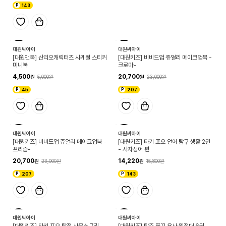
143
10
10
대원씨아이
대원씨아이
[대원앤북] 산리오캐릭터즈 사계절 스티커
[대원키즈] 비비드업 쥬얼리 메이크업북 -
미니북
크로마-
4,500
20,700
5,000
23,000
45
207
10
10
대원씨아이
대원씨아이
[대원키즈] 비비드업 쥬얼리 메이크업북 -
[대원키즈] 타키 포오 언어 탐구 생활 2권
프리즘-
- 사자성어 편
20,700
14,220
23,000
15,800
207
143
10
10
대원씨아이
대원씨아이
[대원키즈] 타키 포오 탐정 사무소 7권
[대원키즈] 탁주 쪼꼬 용사 원정대 6권