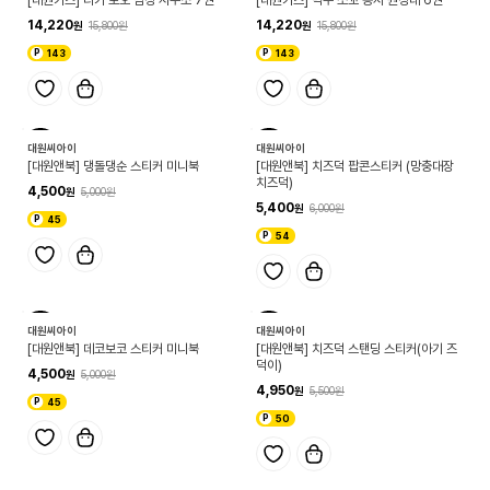
14,220
14,220
15,800
15,800
143
143
10
10
대원씨아이
대원씨아이
[대원앤북] 댕돌댕순 스티커 미니북
[대원앤북] 치즈덕 팝콘스티커 (망충대장
치즈덕)
4,500
5,000
5,400
6,000
45
54
10
10
대원씨아이
대원씨아이
[대원앤북] 데코보코 스티커 미니북
[대원앤북] 치즈덕 스탠딩 스티커(아기 즈
덕이)
4,500
5,000
4,950
5,500
45
50