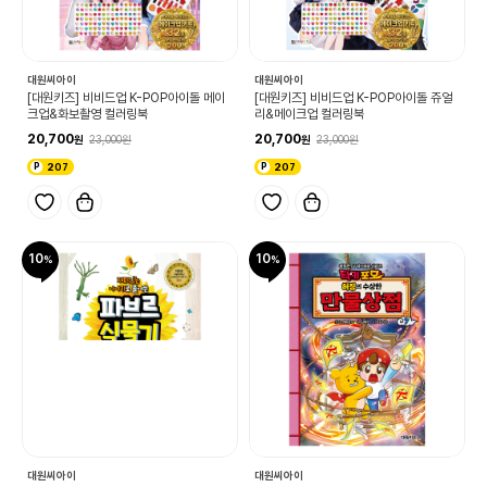
대원씨아이
대원씨아이
[대원키즈] 비비드업 K-POP아이돌 메이
[대원키즈] 비비드업 K-POP아이돌 쥬얼
크업&화보촬영 컬러링북
리&메이크업 컬러링북
20,700
20,700
23,000
23,000
207
207
10
10
대원씨아이
대원씨아이