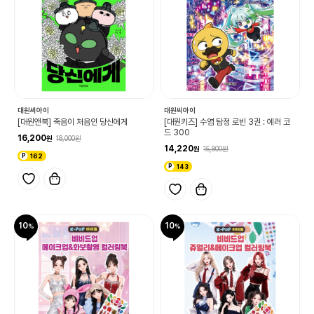
대원씨아이
대원씨아이
[대원앤북] 죽음이 처음인 당신에게
[대원키즈] 수염 탐정 로빈 3권 : 에러 코
드 300
16,200
18,000
14,220
15,800
162
143
10
10