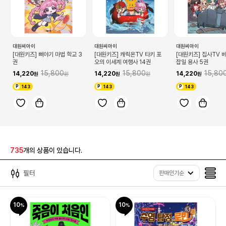
대원씨아이
대원씨아이
대원씨아이
[대원키즈] 삐야기 마법 학교 3
[대원키즈] 캐릭온TV 타키 포
[대원키즈] 집사TV 
권
오의 이세계 여행사 14권
잡일 용사 5권
15,800
15,800
15,80
14,220
14,220
14,220
143
143
143
735
개의 상품이 있습니다.
필터
판매인기순
10
10