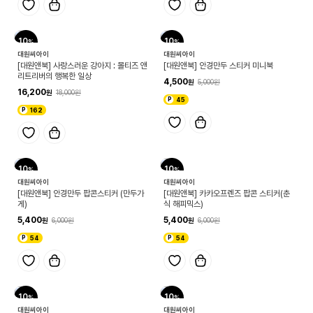
10
10
대원씨아이
대원씨아이
[대원앤북] 사랑스러운 강아지 : 몰티즈 앤
[대원앤북] 안경만두 스티커 미니북
리트리버의 행복한 일상
4,500
5,000
16,200
18,000
45
162
10
10
대원씨아이
대원씨아이
[대원앤북] 안경만두 팝콘스티커 (만두가
[대원앤북] 카카오프렌즈 팝콘 스티커(춘
게)
식 해피믹스)
5,400
5,400
6,000
6,000
54
54
10
10
대원씨아이
대원씨아이