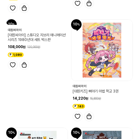
10
10
대원씨아이
[대원씨아이] 스튜디오 지브리 애니메이션
시리즈 1980년대 세트 박스판
108,000
120,000
1,080
대원씨아이
[대원키즈] 삐야기 마법 학교 3권
14,220
15,800
143
10
10