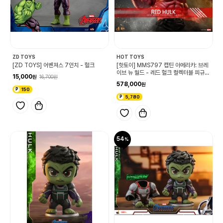
ZD TOYS
HOT TOYS
[ZD TOYS] 어벤져스 7인치 - 헐크
[핫토이] MMS797 캡틴 아메리카: 브레
이브 뉴 월드 - 레드 헐크 컬렉터블 피규어
15,000
16,700
- 1/6 스케일
578,000
150
5,780
54