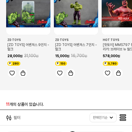
ZD TOYS
ZD TOYS
HOT TOYS
[ZD TOYS] 어벤져스 9인치 -
[ZD TOYS] 어벤져스 7인치 -
[핫토이] MMS797
헐크
헐크
리카: 브레이브 뉴 월드
헐크 컬렉터블 피규어 -
31,100
16,700
28,000
15,000
578,000
케일
280
150
5,780
11
개의 상품이 있습니다.
필터
판매인기순