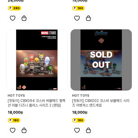
28,000
19,000
280
190
HOT TOYS
HOT TOYS
[핫토이] CBX094 코스비 버블헤드 컬렉
[핫토이] CBX002 코스비 보블헤드 시리
션 마블 디즈니 플러스 시리즈 2 (랜덤)
즈 어벤져스 앤드게임
18,000
18,000
180
180