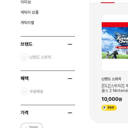
아미보
캐릭터 상품
신규
신규
캐릭터별
브랜드
닌텐도 스위치
혜택
닌텐도 스위치
닌텐도 스위치
kémon
[DL][스위치2] Pokémon
[DL][스위치2]
 + 메가 차원 러시
LEGENDS Z-A Nintendo
클스 2 Nintend
무료배송
Switch 2 Edition + 메가 차원 러
Edition 업그
109,700
10,000
시 세트
5,485
500
가격
~ 3만원