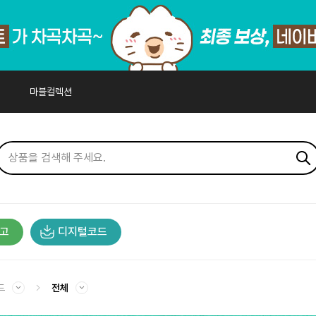
마블컬렉션
고
디지털코드
드
전체