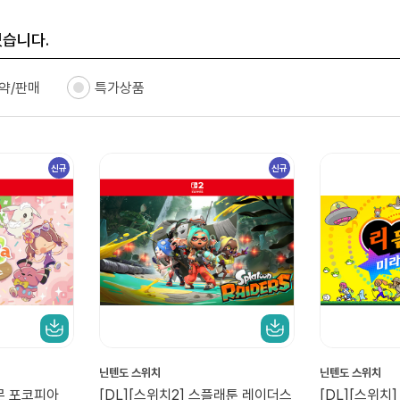
있습니다.
약/판매
특가상품
신규
신규
닌텐도 스위치
닌텐도 스위치
켓몬 포코피아
[DL][스위치2] 스플래툰 레이더스
[DL][스위치