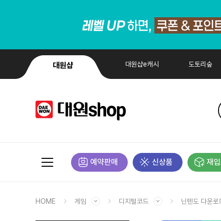
대원샵e캐시
도토리숲
대원샵
예약판매
신상품
재입
HOME
게임
디지털코드
닌텐도 다운로