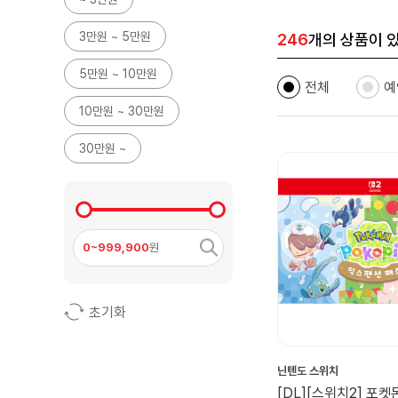
3만원 ~ 5만원
246
개의 상품이 
5만원 ~ 10만원
전체
예
10만원 ~ 30만원
30만원 ~
0~999,900
원
초기화
닌텐도 스위치
[DL][스위치2] 포