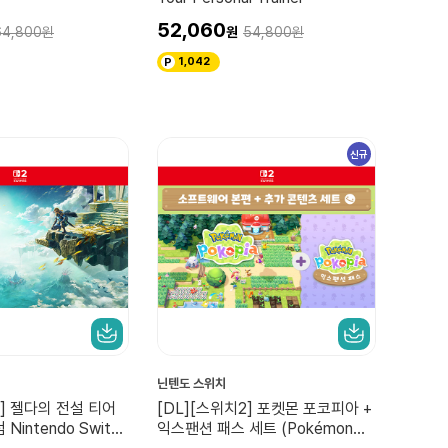
52,060
64,800
54,800
1,042
신규
닌텐도 스위치
2] 젤다의 전설 티어
[DL][스위치2] 포켓몬 포코피아 +
Nintendo Switch
익스팬션 패스 세트 (Pokémon