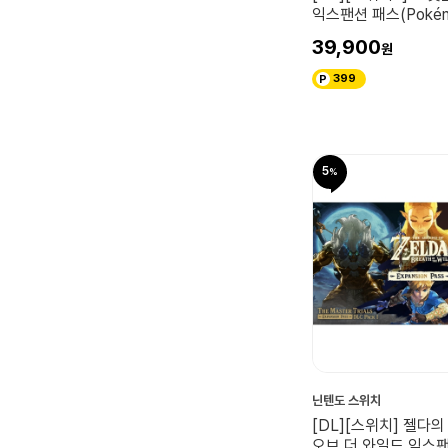
익스팬션 패스(Poké
Pokopia 익스팬션 패
39,900
399
5
닌텐도 스위치
[DL][스위치] 젤다
오브 더 와일드 익스