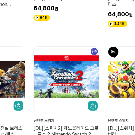
mon
타즈
64,800
스)
64,800
648
3,240
5
신규
닌텐도 스위치
닌텐도 스위치
의 전설 브레스
[DL][스위치2] 제노블레이드 크로
[DL][스위치
팬션·패스
니클스 2 Nintendo Switch 2
버리