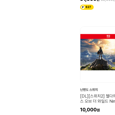
627
닌텐도 스위치
[DL][스위치2] 젤다
스 오브 더 와일드 Nin
Switch 2 Editio
10,000
스