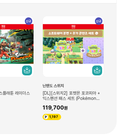
신규
신규
닌텐도 스위치
닌텐도 스위치
] 스플래툰 레이더스
[DL][스위치2] 포켓몬 포코피아 +
[DL][스위치]
익스팬션 패스 세트 (Pokémon
즈
Pokopia +익스팬션 패스 세트)
119,700
64,800
1,197
3,240