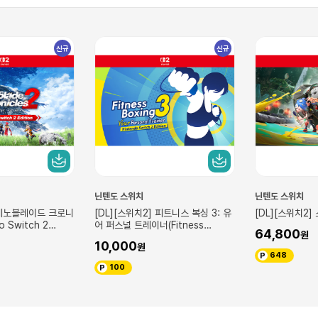
신규
신규
닌텐도 스위치
닌텐도 스위치
 제노블레이드 크로니
[DL][스위치2] 피트니스 복싱 3: 유
[DL][스위치2
o Switch 2
어 퍼스널 트레이너(Fitness
64,800
레이드 패스
Boxing 3: Your Personal
10,000
Trainer) – Nintendo Switch 2
648
Edition 업그레이드 패스
100