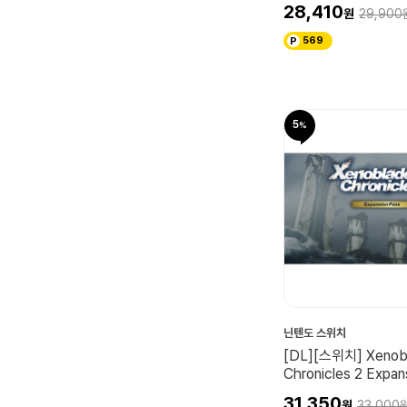
(포켓몬 레전드 Z-A
28,410
29,900
시)
569
5
닌텐도 스위치
[DL][스위치] Xenob
Chronicles 2 Expan
31,350
33,000