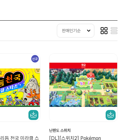
판매인기순
신규
닌텐도 스위치
] 리듬 천국 미라클 스
[DL][스위치2] Pokémon