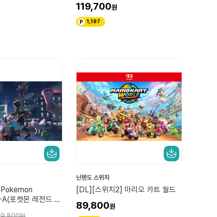
 업그레이드 패스
Pokopia +익스팬션 패스 세트)
119,700
1,197
닌텐도 스위치
 Pokemon
[DL][스위치2] 마리오 카트 월드
-A(포켓몬 레전드 Z-
89,800
69,800