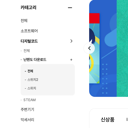
카테고리
전체
Nint
소프트웨어
스플
디지털코드
전체
「스플래툰」
닌텐도 다운로드
스핀오프 타
전체
스위치2
스위치
STEAM
주변기기
신상품
악세서리