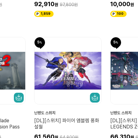
 메가차원 러
2 Edition
92,910
10,000
97,800
1,859
100
5
5
닌텐도 스위치
닌텐도 스위치
lade
[DL][스위치] 파이어 엠블렘 풍화
[DL][스위치]
sion Pass
설월
LEGENDS Z
A)
61,560
66,310
64,800