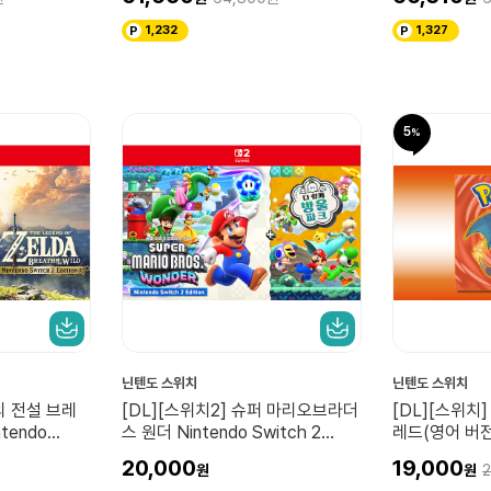
1,232
1,327
5
닌텐도 스위치
닌텐도 스위치
의 전설 브레
[DL][스위치2] 슈퍼 마리오브라더
[DL][스위치
tendo
스 원더 Nintendo Switch 2
레드(영어 버전
n 업그레이드 패
Edition + 다 함께 방울 파크 업그
20,000
19,000
2
레이드 패스