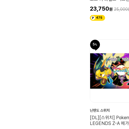
23,750
25,000
475
5
닌텐도 스위치
[DL][스위치] Poke
LEGENDS Z-A 메