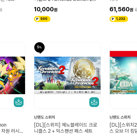
Edition 업그레이드 패스
10,000
61,560
500
1,232
5
닌텐도 스위치
닌텐도 스위치
mon
[DL][스위치] 제노블레이드 크로
[DL][스위치
가 차원 러시
니클스 2 + 익스팬션 패스 세트
스 오브 더 킹덤 