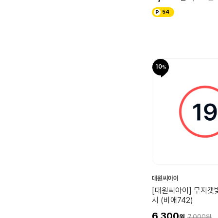
54
10
대원씨아이
[대원씨아이] 무지갯
시 (비애742)
6,300
7,000