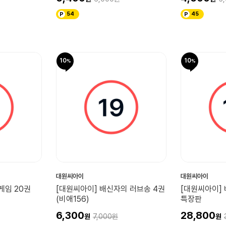
54
45
10
10
대원씨아이
대원씨아이
게임 20권
[대원씨아이] 배신자의 러브송 4권
[대원씨아이]
(비애156)
특장판
6,300
28,800
7,000