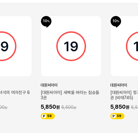
10
10
대원씨아이
대원씨아이
 녀석의 여자친구 8
[대원씨아이] 새벽을 바라는 짐승들
[대원씨아이] 핑크
3권
권 (비애745)
5,850
5,850
00
6,500
6,
59
59