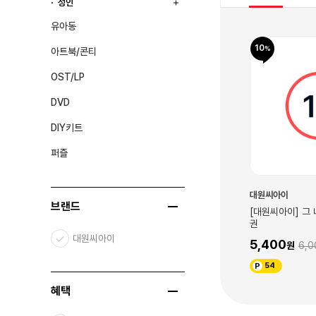
성인
유아동
10
10
아트북/콘티
OST/LP
DVD
DIY키트
퍼즐
대원씨아이
대원씨아이
브랜드
지갯빛 서머 스쿼시
[대원씨아이] 비실비실 선생님 13권
[대원씨아이] 그
권
5,850
6,500
대원씨아이
5,400
00
6,0
59
54
혜택