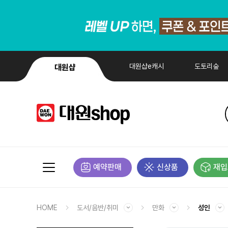
대원샵e캐시
도토리숲
대원샵
예약판매
신상품
재입
HOME
도서/음반/취미
만화
성인