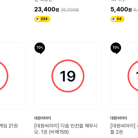
23,400
5,400
26,000
6
234
54
10
10
대원씨아이
대원씨아이
게임 21권
[대원씨아이] 다음 빈칸을 채우시
[대원씨아이]
오. 1권 (비애159)
들 2권