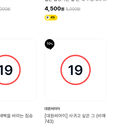
일간 4권
4,500
,000
5,000
45
10
대원씨아이
 새벽을 바라는 짐승
[대원씨아이] 사귀고 싶은 그 (비애
743)