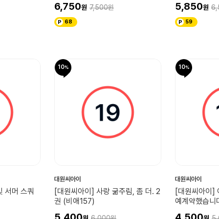
6,750
5,850
7,500
6,
68
59
10
10
대원씨아이
대원씨아이
빛 서머 스쿼
[대원씨아이] 사랑 굶주림, 좀 더. 2
[대원씨아이]
권 (비애157)
예계약했습니다
5,400
4,500
6,000
5