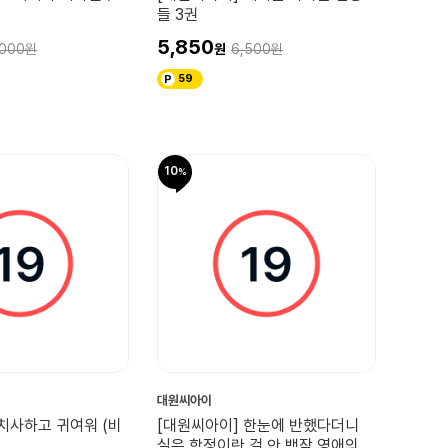
들 3권
5,850
,000
6,500
59
10
대원씨아이
치사하고 귀여워 (비
[대원씨아이] 한눈에 반했다더니
실은 함정이란 걸 안 백작 영애의 3