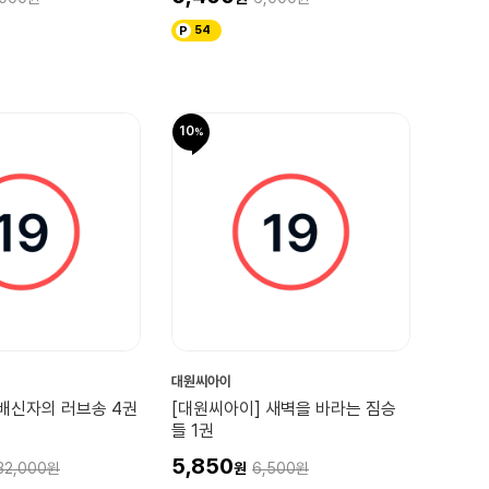
54
10
대원씨아이
 배신자의 러브송 4권
[대원씨아이] 새벽을 바라는 짐승
들 1권
5,850
32,000
6,500