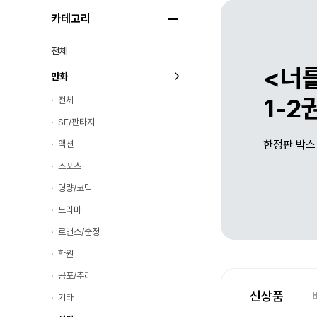
카테고리
전체
<너
만화
1-2
전체
SF/판타지
한정판 박스
액션
스포츠
명량/코믹
드라마
로맨스/순정
학원
공포/추리
신상품
기타