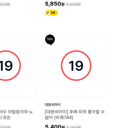
5,850
500
6,500
59
10
대원씨아이
 야수 아랍왕자와 노
[대원씨아이] 후배 따위 좋아할 수
 8권
없어 (비애744)
5,400
,000
6,000