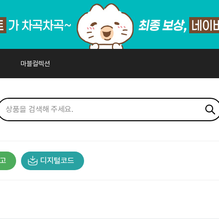
마블컬렉션
고
디지털코드