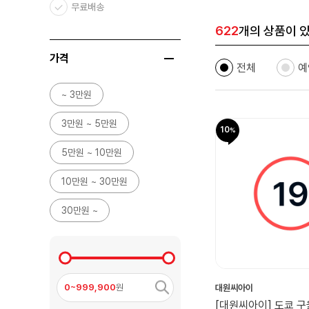
무료배송
622
개의 상품이 
가격
전체
예
~ 3만원
3만원 ~ 5만원
10
5만원 ~ 10만원
10만원 ~ 30만원
30만원 ~
0~999,900
원
대원씨아이
[대원씨아이] 도쿄 구