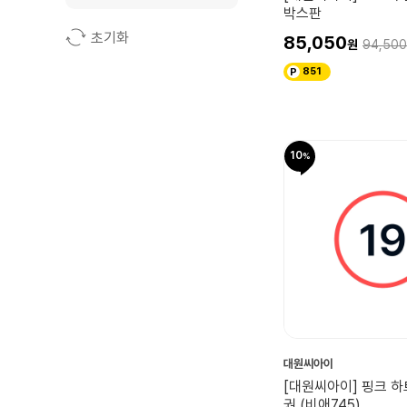
박스판
초기화
85,050
94,500
851
10
대원씨아이
[대원씨아이] 핑크 하트
권 (비애745)