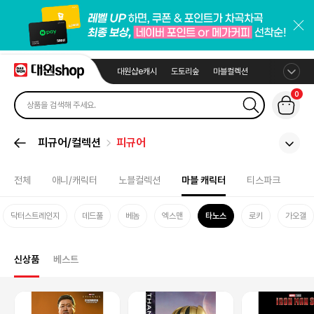
대원샵e캐시
도토리숲
마블컬렉션
0
피규어/컬렉션
피규어
전체
애니/캐릭터
노블컬렉션
마블 캐릭터
티스파크
닥터스트레인지
데드풀
베놈
엑스맨
타노스
로키
가오갤
신상품
베스트