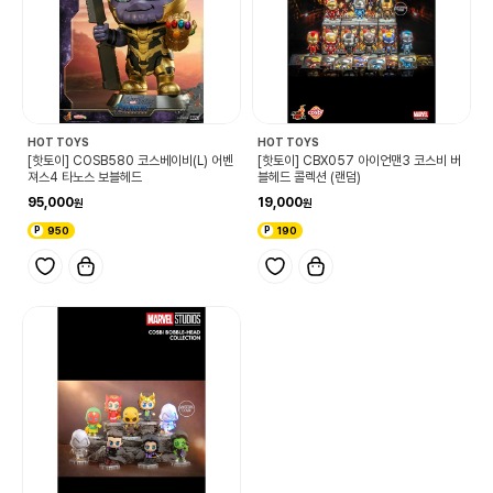
HOT TOYS
HOT TOYS
[핫토이] COSB580 코스베이비(L) 어벤
[핫토이] CBX057 아이언맨3 코스비 버
져스4 타노스 보블헤드
블헤드 콜렉션 (랜덤)
95,000
19,000
950
190