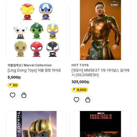
마블컬렉션 / Marvel Collection
HOT TOYS
[Ling Dong Toys] 마블 점핑 히어로
[핫토이] MMS637 1/6 이터널스 길가메
시 (GILGAMESH)
5,000
325,000
50
6,500