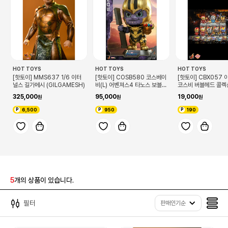
HOT TOYS
HOT TOYS
HOT TOYS
[핫토이] MMS637 1/6 이터
[핫토이] COSB580 코스베이
[핫토이] CBX057
널스 길가메시 (GILGAMESH)
비(L) 어벤져스4 타노스 보블헤
코스비 버블헤드 콜렉션
드
325,000
95,000
19,000
6,500
950
190
5
개의 상품이 있습니다.
필터
판매인기순