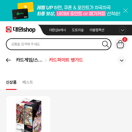
대원샵e캐시
도토리숲
마블컬렉션
0
카드게임/스포
카드파이트 뱅가드
츠카드
신상품
베스트