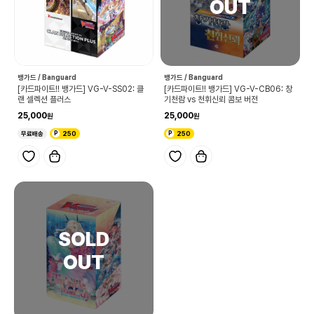
뱅가드 / Banguard
뱅가드 / Banguard
[카드파이트!! 뱅가드] VG-V-SS02: 클
[카드파이트!! 뱅가드] VG-V-CB06: 창
랜 셀렉션 플러스
기천람 vs 천휘신뢰 콤보 버전
25,000
25,000
무료배송
250
250