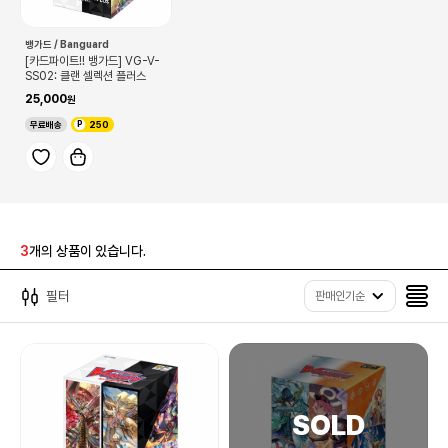
뱅가드 / Banguard
[카드파이트!! 뱅가드] VG-V-
SS02: 클랜 셀렉션 플러스
25,000
무료배송
250
3
개의 상품이 있습니다.
필터
판매인기순