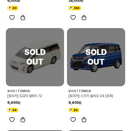
6,000
38,000
60
380
토미카 / TOMICA
토미카 / TOMICA
[토미카] 도요타 알파드 12
[토미카] 스즈키 솔리오 24 (초회)
6,400
6,400
64
64