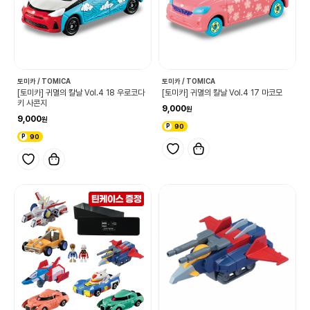
토미카 / TOMICA
토미카 / TOMICA
[토미카] 귀멸의 칼날 Vol.4 18 우로코다
[토미카] 귀멸의 칼날 Vol.4 17 마코모
키 사콘지
9,000
9,000
90
90