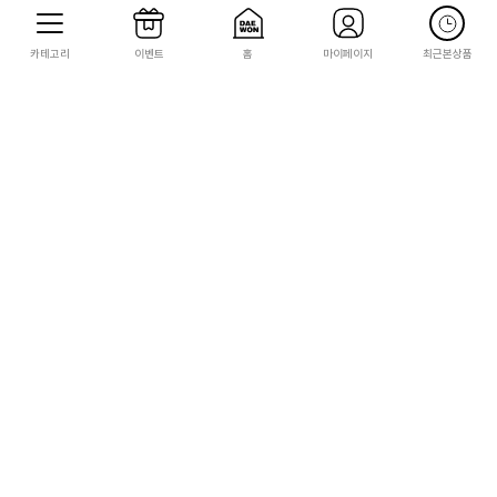
카테고리
이벤트
홈
마이페이지
최근본상품
토미카 / TOMICA
토미카 / TOMICA
[토미카] 출동! 빅파이어 스테이션
[토미카] 토미카 월드 타운 건널목・육
교・횡단보도 도로 세트
87,000
42,000
870
420