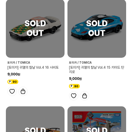
토미카 / TOMICA
토미카 / TOMICA
[토미카] 귀멸의 칼날 Vol.4 16 사비토
[토미카] 귀멸의 칼날 Vol.4 15 카마도 탄
지로
9,000
9,000
90
90