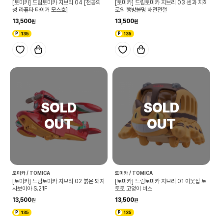
[토미카] 드림토미카 지브리 04 [천공의
[토미카] 드림토미카 지브리 03 센과 치히
성 라퓨타 타이거 모스호]
로의 행방불명 해전전철
13,500
13,500
135
135
토미카 / TOMICA
토미카 / TOMICA
[토미카] 드림토미카 지브리 02 붉은 돼지
[토미카] 드림토미카 지브리 01 이웃집 토
사보이아 S.21F
토로 고양이 버스
13,500
13,500
135
135