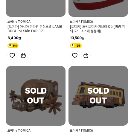
토미카 / TOMICA
토미카 / TOMICA
[토미카] 아시아 온라인 한정모델 LAMB
[토미카] 드림토미카 지브리 05 [벼랑 위
ORGHINI Sián FKP 37
의 포뇨 소스케 통통배]
6,400
13,500
64
135
토미카 / TOMICA
토미카 / TOMICA