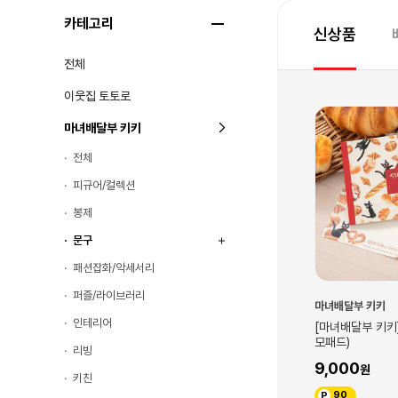
카테고리
신상품
전체
이웃집 토토로
마녀배달부 키키
전체
피규어/컬렉션
봉제
문구
패션잡화/악세서리
퍼즐/라이브러리
마녀배달부 키키
마녀배달부 키키
인테리어
] 채색스탬프(지지
[마녀배달부 키키] 빵시리즈(지지 메
[마녀배달부 키키
모패드)
의 초코케이크)
리빙
9,000
49,000
키친
90
490