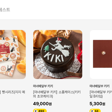
베스트
마녀배달부 키키
마녀배달부 키키
] 소품케이스(키키
[마녀배달부 키키] 지지 빵 (클리어파
[마녀배달부 키키
일 B타입)
일 A타입)
5,300
5,300
53
53