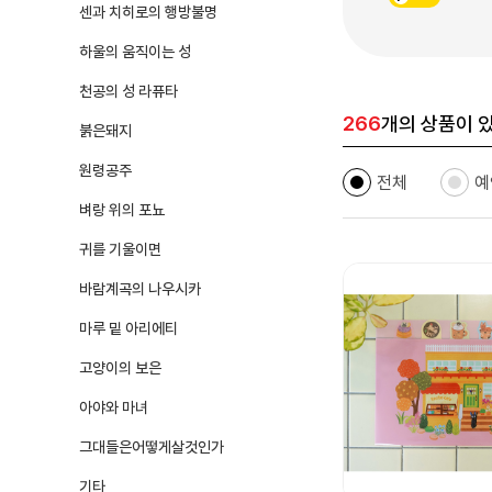
센과 치히로의 행방불명
하울의 움직이는 성
천공의 성 라퓨타
266
개의 상품이 
붉은돼지
원령공주
전체
예
벼랑 위의 포뇨
귀를 기울이면
바람계곡의 나우시카
마루 밑 아리에티
고양이의 보은
아야와 마녀
그대들은어떻게살것인가
기타