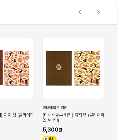
마녀배달부 키키
마녀배달부 키키
] 지지 빵 (클리어파
[마녀배달부 키키] 지지 빵 노트(B5)
[마녀배달부 키
(펜케이스)
5,300
24,000
53
240