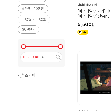
마녀배달부 키키
5만원 ~ 10만원
[마녀배달부 키키]
(마녀배달부)신ver.3
10만원 ~ 30만원
5,500
30만원 ~
55
0~999,900
원
초기화