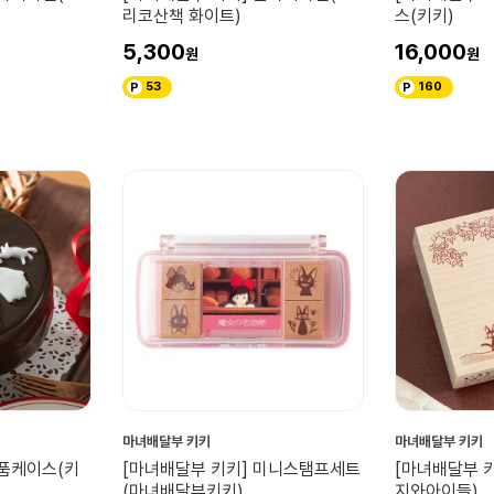
리코산책 화이트)
스(키키)
5,300
16,000
53
160
마녀배달부 키키
마녀배달부 키키
소품케이스(키
[마녀배달부 키키] 미니스탬프세트
[마녀배달부 
(마녀배달부키키)
지와아이들)