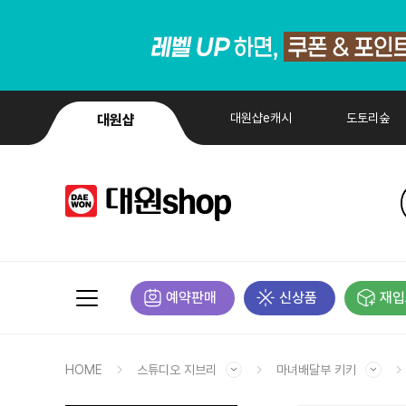
대원샵e캐시
도토리숲
대원샵
예약판매
신상품
재입
HOME
스튜디오 지브리
마녀배달부 키키