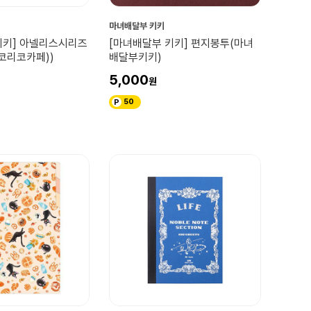
마녀배달부 키키
키키] 아넬리스시리즈
[마녀배달부 키키] 편지봉투(마녀
코리코카페))
배달부키키)
5,000
50