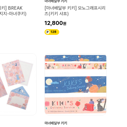
마녀배달부 키키
키] BREAK
[마녀배달부 키키] 모노그래프시리
편지지-마녀쿠키)
즈(키키 샤프)
12,800
128
마녀배달부 키키