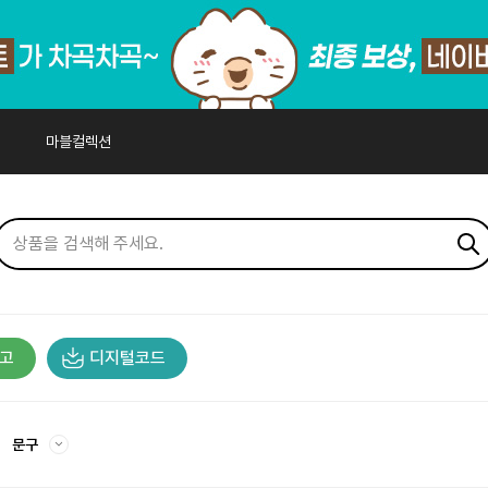
마블컬렉션
고
디지털코드
문구