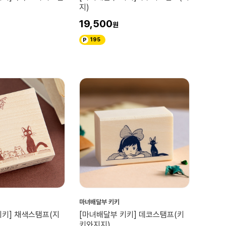
지)
19,500
195
마녀배달부 키키
키키] 채색스탬프(지
[마녀배달부 키키] 데코스탬프(키
키와지지)