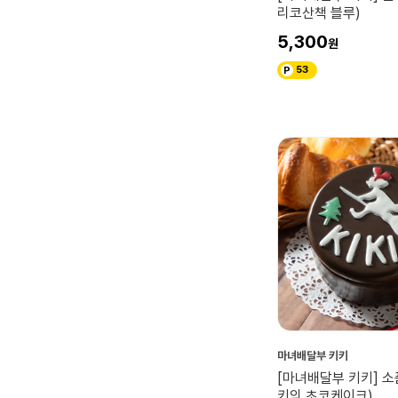
리코산책 블루)
5,300
53
마녀배달부 키키
[마녀배달부 키키] 
키의 초코케이크)