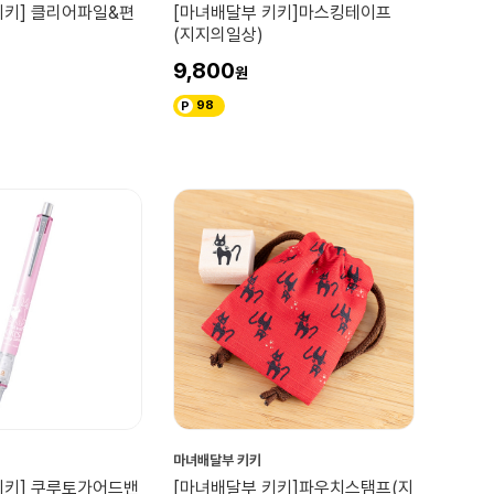
키키] 클리어파일&편
[마녀배달부 키키]마스킹테이프
(지지의일상)
9,800
98
마녀배달부 키키
키키] 쿠루토가어드밴
[마녀배달부 키키]파우치스탬프(지