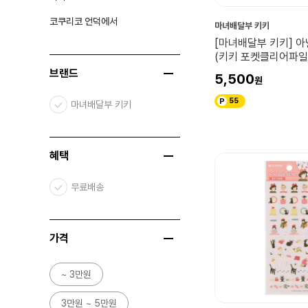
코쿠리코 언덕에서
마녀배달부 키키
[마녀배달부 키키] 
(키키 포켓클리어파일
브랜드
5,500
55
마녀배달부 키키
혜택
무료배송
가격
~ 3만원
3만원 ~ 5만원