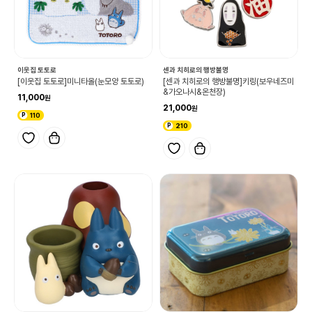
이웃집 토토로
센과 치히로의 행방불명
[이웃집 토토로]미니타올(눈모양 토토로)
[센과 치히로의 행방불명]키링(보우네즈미
&가오나시&온천장)
11,000
21,000
110
210