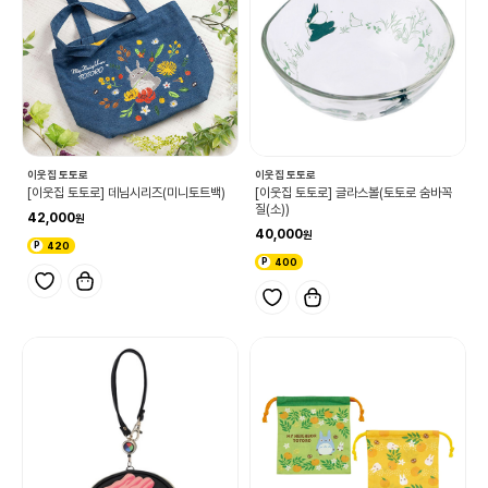
이웃집 토토로
이웃집 토토로
[이웃집 토토로] 데님시리즈(미니토트백)
[이웃집 토토로] 글라스볼(토토로 숨바꼭
질(소))
42,000
40,000
420
400