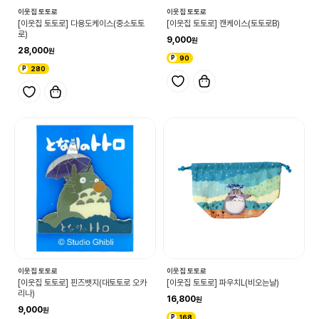
이웃집 토토로
이웃집 토토로
[이웃집 토토로] 다용도케이스(중소토토
[이웃집 토토로] 캔케이스(토토로B)
로)
9,000
28,000
90
280
이웃집 토토로
이웃집 토토로
[이웃집 토토로] 핀즈뱃지(대토토로 오카
[이웃집 토토로] 파우치L(비오는날)
리나)
16,800
9,000
168