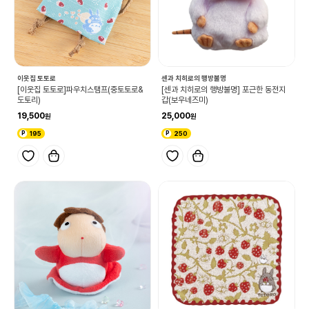
이웃집 토토로
센과 치히로의 행방불명
[이웃집 토토로]파우치스탬프(중토토로&
[센과 치히로의 행방불명] 포근한 동전지
도토리)
갑(보우네즈미)
19,500
25,000
195
250