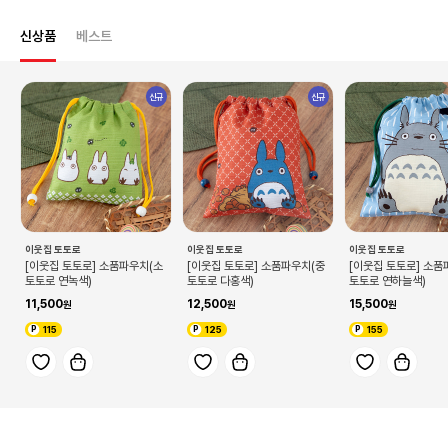
신상품
베스트
신규
신규
이웃집 토토로
이웃집 토토로
이웃집 토토로
[이웃집 토토로] 소품파우치(소
[이웃집 토토로] 소품파우치(중
[이웃집 토토로] 소품
토토로 연녹색)
토토로 다홍색)
토토로 연하늘색)
11,500
12,500
15,500
115
125
155