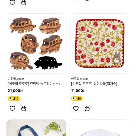
이웃집 토토로
이웃집 토토로
[이웃집 토토로] 랜덤박스(고양이버스)
[이웃집 토토로] 워쉬타올(딸기숲)
21,000
11,000
210
110