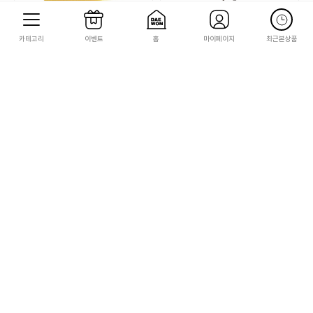
카테고리
이벤트
홈
마이페이지
최근본상품
이웃집 토토로
이웃집 토토로
[이웃집 토토로] 목제스탠드클립(중소토토
[이웃집 토토로] 뭉실뭉실컬렉션(대토토
로)
로)
10,000
7,000
100
70