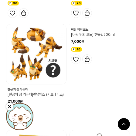
90
90
천공의 성 라퓨타
벼랑 위의 포뇨
[천공의 성 라퓨타]랜덤박스 (키츠네리스)
[벼랑 위의 포뇨] 핸들컵200ml
21,000
7,000
210
70