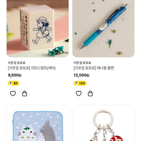
이웃집 토토로
이웃집 토토로
[이웃집 토토로] 데코스탬프(메이)
[이웃집 토토로] 에너겔 볼펜
9,500
12,000
95
120