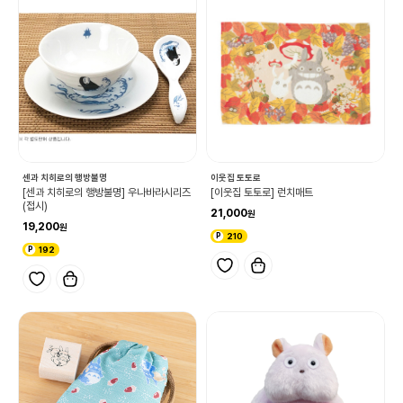
센과 치히로의 행방불명
이웃집 토토로
[센과 치히로의 행방불명] 우나바라시리즈
[이웃집 토토로] 런치매트
(접시)
21,000
19,200
210
192