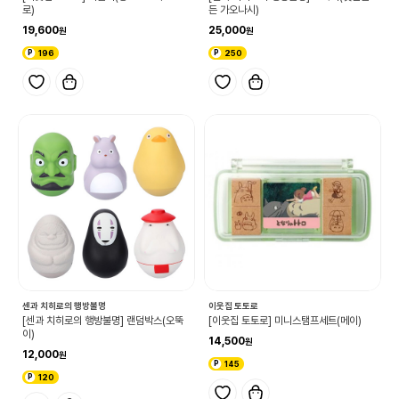
로)
든 가오나시)
19,600
25,000
196
250
센과 치히로의 행방불명
이웃집 토토로
[센과 치히로의 행방불명] 랜덤박스(오뚝
[이웃집 토토로] 미니스탬프세트(메이)
이)
14,500
12,000
145
120