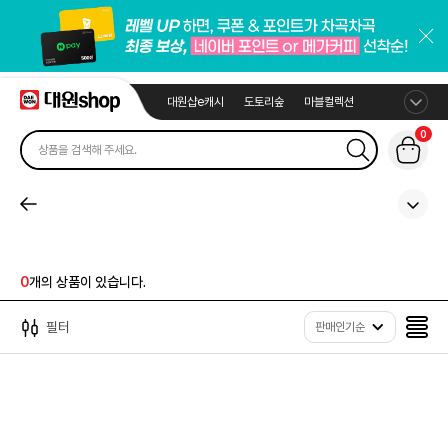
대원샵e캐시
도토리숲
마블컬렉션
0
0
개의 상품이 있습니다.
필터
판매인기순