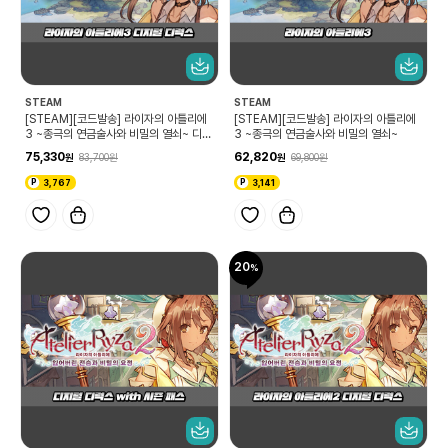
STEAM
STEAM
[STEAM][코드발송] 라이자의 아틀리에
[STEAM][코드발송] 라이자의 아틀리에
3 ~종극의 연금술사와 비밀의 열쇠~ 디지
3 ~종극의 연금술사와 비밀의 열쇠~
털 디럭스 에디션
75,330
62,820
83,700
69,800
3,767
3,141
20