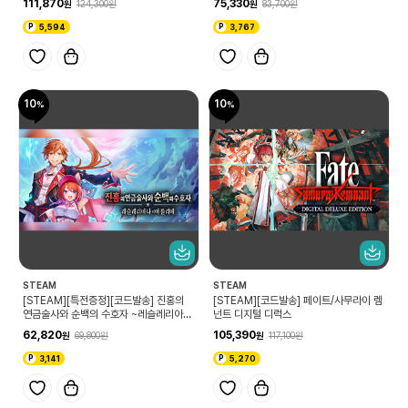
111,870
75,330
124,300
83,700
스
5,594
3,767
10
10
STEAM
STEAM
[STEAM][특전증정][코드발송] 진홍의
[STEAM][코드발송] 페이트/사무라이 렘
연금술사와 순백의 수호자 ~레슬레리아나
넌트 디지털 디럭스
의 아틀리에~
62,820
105,390
69,800
117,100
3,141
5,270