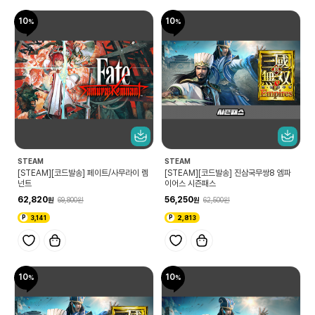
10
10
STEAM
STEAM
[STEAM][코드발송] 페이트/사무라이 렘
[STEAM][코드발송] 진삼국무쌍8 엠파
넌트
이어스 시즌패스
62,820
56,250
69,800
62,500
3,141
2,813
10
10