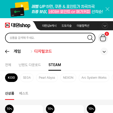
대원샵e캐시
도토리숲
마블컬렉션
0
게임
디지털코드
전체
닌텐도 다운로드
STEAM
KOEI
SEGA
Pearl Abyss
NEXON
Arc System Works
신상품
베스트
10
10
10