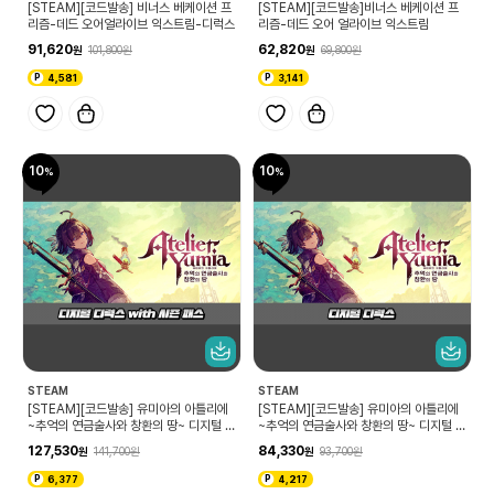
[STEAM][코드발송] 비너스 베케이션 프
[STEAM][코드발송]비너스 베케이션 프
리즘-데드 오어얼라이브 익스트림-디럭스
리즘-데드 오어 얼라이브 익스트림
91,620
62,820
101,800
69,800
4,581
3,141
10
10
STEAM
STEAM
[STEAM][코드발송] 유미아의 아틀리에
[STEAM][코드발송] 유미아의 아틀리에
~추억의 연금술사와 창환의 땅~ 디지털 디
~추억의 연금술사와 창환의 땅~ 디지털 디
럭스 with 시즌 패스
럭스
127,530
84,330
141,700
93,700
6,377
4,217