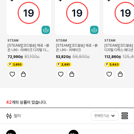
STEAM
STEAM
STEAM
[STEAM][코드발송] 제로 ~붉
[STEAM][코드발송] 제로 ~붉
[STEAM][코드발송]
은 나비~ 리메이크 디지털 디럭
은 나비~ 리메이크
디지털 디럭스 에디션
스 에디션
81,100
59,800
125,
72,990
53,820
112,860
3,650
2,691
5,643
42
개의 상품이 있습니다.
필터
판매인기순