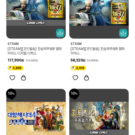
STEAM
STEAM
[STEAM][코드발송] 진삼국무쌍8 엠파
[STEAM][코드발송] 진삼국무쌍8 엠파
이어스 디지털 디럭스
이어스
117,900
58,320
131,000
64,800
5,895
2,916
10
10