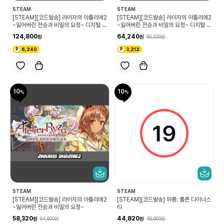
STEAM
STEAM
[STEAM][코드발송] 라이자의 아틀리에2
[STEAM][코드발송] 라이자의 아틀리에2
~잃어버린 전승과 비밀의 요정~ 디지털 디
~잃어버린 전승과 비밀의 요정~ 디지털 디
럭스 with 시즌 패스
럭스
124,800
64,240
80,300
6,240
3,212
10
10
STEAM
STEAM
[STEAM][코드발송] 라이자의 아틀리에2
[STEAM][코드발송] 와룡: 폴른 다이너스
~잃어버린 전승과 비밀의 요정~
티
58,320
44,820
64,800
49,800