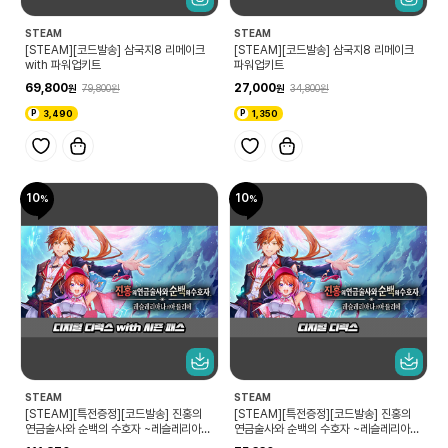
STEAM
STEAM
[STEAM][코드발송] 삼국지8 리메이크
[STEAM][코드발송] 삼국지8 리메이크
with 파워업키트
파워업키트
69,800
27,000
79,800
34,800
3,490
1,350
10
10
STEAM
STEAM
[STEAM][특전증정][코드발송] 진홍의
[STEAM][특전증정][코드발송] 진홍의
연금술사와 순백의 수호자 ~레슬레리아나
연금술사와 순백의 수호자 ~레슬레리아나
의 아틀리에~ 디지털 디럭스 with 시즌 패
의 아틀리에~ 디지털 디럭스