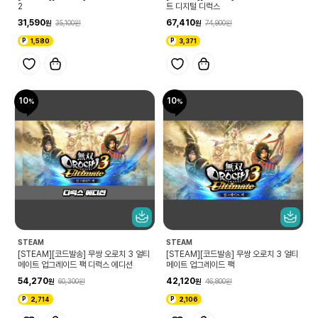
2
트 디지털 디럭스
31,590
67,410
35,100
74,900
1,580
3,371
10
10
STEAM
STEAM
[STEAM][코드발송] 무쌍 오로치 3 얼티
[STEAM][코드발송] 무쌍 오로치 3 얼티
메이트 업그레이드 팩 디럭스 에디션
메이트 업그레이드 팩
54,270
42,120
60,300
46,800
2,714
2,106