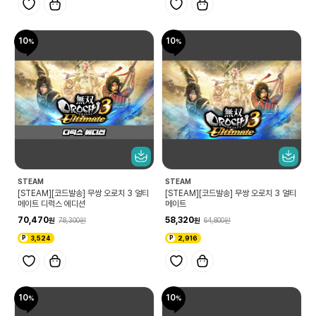
10
10
STEAM
STEAM
[STEAM][코드발송] 무쌍 오로치 3 얼티
[STEAM][코드발송] 무쌍 오로치 3 얼티
메이트 디럭스 에디션
메이트
70,470
58,320
78,300
64,800
3,524
2,916
10
10