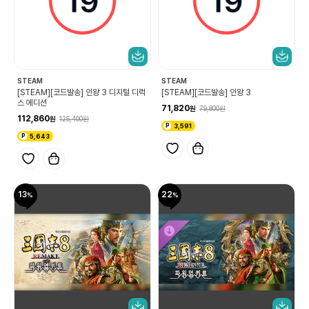
STEAM
STEAM
[STEAM][코드발송] 인왕 3 디지털 디럭
[STEAM][코드발송] 인왕 3
스 에디션
71,820
79,800
112,860
125,400
3,591
5,643
13
22