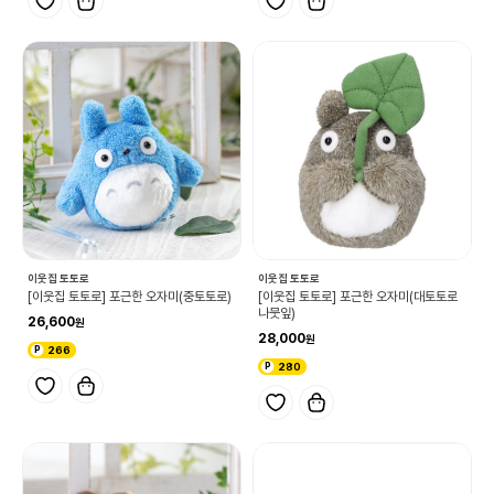
이웃집 토토로
이웃집 토토로
[이웃집 토토로] 포근한 오자미(중토토로)
[이웃집 토토로] 포근한 오자미(대토토로
나뭇잎)
26,600
28,000
266
280