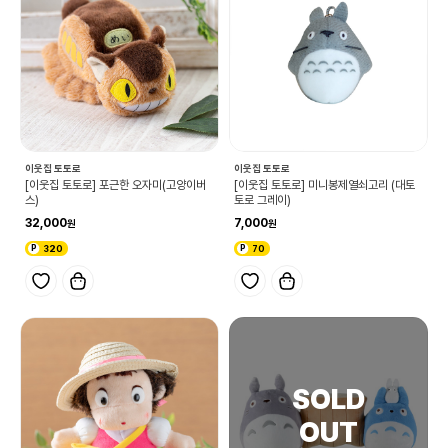
이웃집 토토로
이웃집 토토로
[이웃집 토토로] 포근한 오자미(고양이버
[이웃집 토토로] 미니봉제열쇠고리 (대토
스)
토로 그레이)
32,000
7,000
320
70