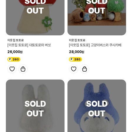
이웃집 토토로
이웃집 토토로
[이웃집 토토로] 대토토로와 버섯
[이웃집 토토로] 고양이버스와 쿠사카베
26,000
28,000
260
280