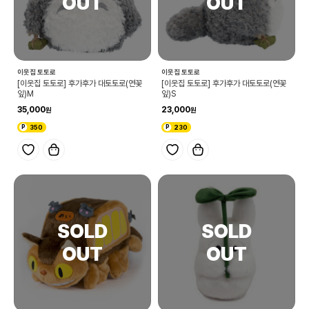
이웃집 토토로
이웃집 토토로
[이웃집 토토로] 후가후가 대토토로(연꽃
[이웃집 토토로] 후가후가 대토토로(연꽃
잎)M
잎)S
35,000
23,000
350
230