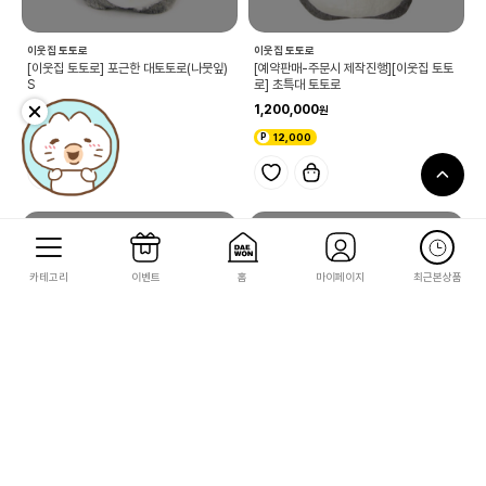
이웃집 토토로
이웃집 토토로
[이웃집 토토로] 포근한 대토토로(나뭇잎)
[예약판매-주문시 제작진행][이웃집 토토
S
로] 초특대 토토로
35,000
1,200,000
350
12,000
카테고리
이벤트
홈
마이페이지
최근본상품
이웃집 토토로
이웃집 토토로
[이웃집 토토로] 포근한 오자미(대토토로
[이웃집 토토로] 포근한 오자미(대토토로
그린)
스마일M)