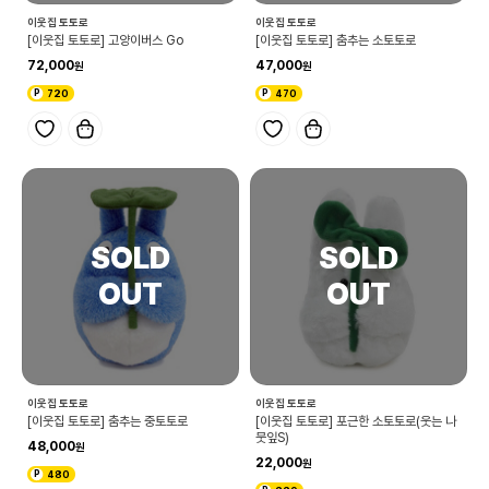
이웃집 토토로
이웃집 토토로
[이웃집 토토로] 고양이버스 Go
[이웃집 토토로] 춤추는 소토토로
72,000
47,000
720
470
이웃집 토토로
이웃집 토토로
[이웃집 토토로] 춤추는 중토토로
[이웃집 토토로] 포근한 소토토로(웃는 나
뭇잎S)
48,000
22,000
480