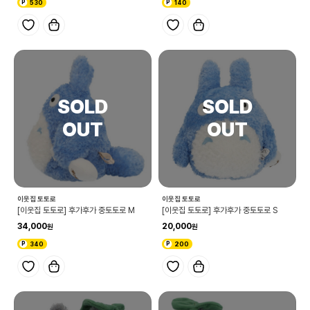
530
140
이웃집 토토로
이웃집 토토로
[이웃집 토토로] 후가후가 중토토로 M
[이웃집 토토로] 후가후가 중토토로 S
34,000
20,000
340
200