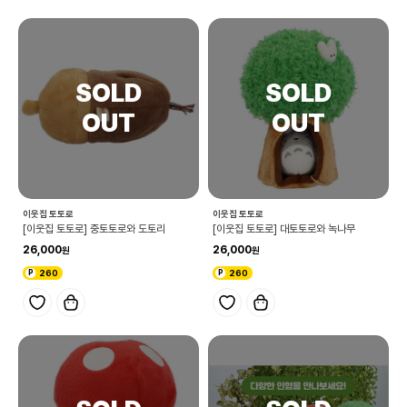
이웃집 토토로
이웃집 토토로
[이웃집 토토로] 중토토로와 도토리
[이웃집 토토로] 대토토로와 녹나무
26,000
26,000
260
260