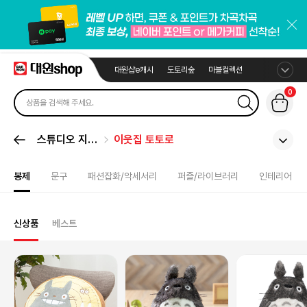
대원샵e캐시
도토리숲
마블컬렉션
0
스튜디오 지브
이웃집 토토로
리
봉제
문구
패션잡화/악세서리
퍼즐/라이브러리
인테리어
신상품
베스트