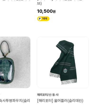
브)
10,500
105
해리포터/신·동·사
기숙사투명파우치(슬리
[해리포터] 울머플러(슬리데린)