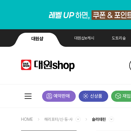
대원샵e캐시
도토리숲
대원샵
예약판매
신상품
재입
HOME
해리포터/신·동·사
슬리데린