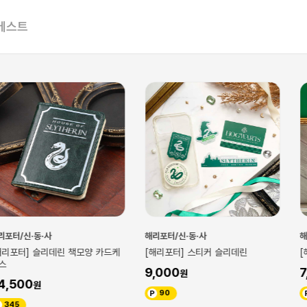
베스트
해리포터/신·동·사
해리포터/신·동·사
데린 책모양 카드케
[해리포터] 스티커 슬리데린
[해리포터] 접착
9,000
7,500
90
75