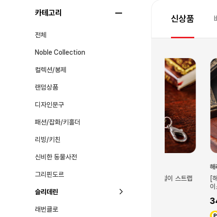
카테고리
신상품
전체
Noble Collection
컬렉션/봉제
랜덤상품
디자인문구
패션/잡화/키홀더
리빙/키친
신비한 동물사전
해리포터/신·동·사
해리포터/신·동·사
그리핀도르
(슬리데린)
[해리포터] 슬리데린 목걸이 스트랩
[해리포터] 슬리
이스
22,500
슬리데린
34,500
225
래번클로
345