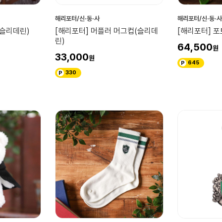
해리포터/신·동·사
해리포터/신·동·사
(슬리데린)
[해리포터] 머플러 머그컵(슬리데
[해리포터] 
린)
64,500
33,000
645
330