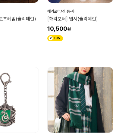
해리포터/신·동·사
포토프레임(슬리데린)
[해리포터] 엽서(슬리데린)
10,500
105