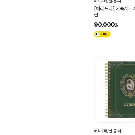
해리포터/신·동·사
[해리포터] 기숙사케
린)
90,000
900
해리포터/신·동·사