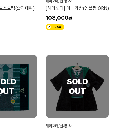
해리포터/신·동·사
제트스트림(슬리데린)
[해리포터] 미니가방(엠블럼 GRN)
108,000
1,080
해리포터/신·동·사