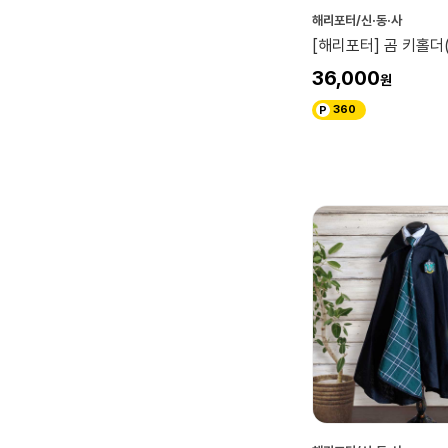
해리포터/신·동·사
[해리포터] 곰 키홀더
36,000
360