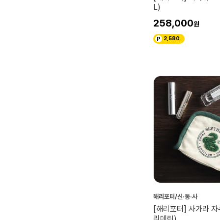
L)
258,000
2,580
해리포터/신·동·사
[해리포터] 사가라 자
리데린)