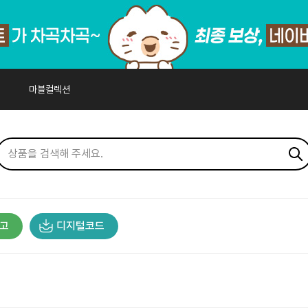
마블컬렉션
고
디지털코드