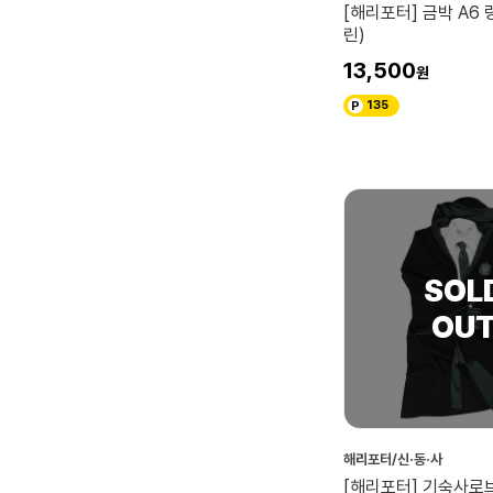
[해리포터] 금박 A6
린)
13,500
135
해리포터/신·동·사
[해리포터] 기숙사로