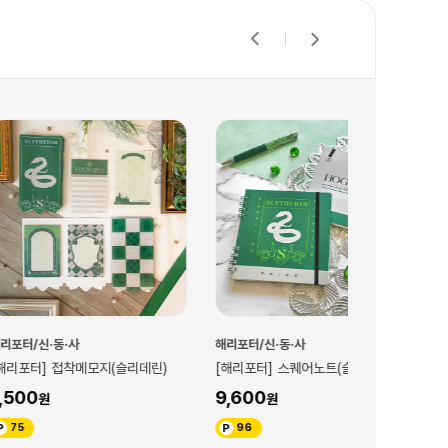
해리포터/신·동·사
해리포터/신·동·
메모지(슬리데린)
[해리포터] 스퀘어노트(슬리데린)
[해리포터] 슬
9,600
22,500
96
225