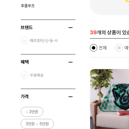
후플푸프
브랜드
39
개의 상품이 있
해리포터/신·동·사
전체
예
혜택
무료배송
가격
~ 3만원
3만원 ~ 5만원