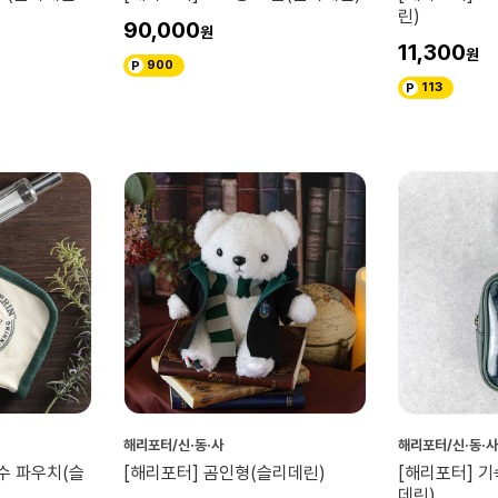
린)
90,000
11,300
900
113
해리포터/신·동·사
해리포터/신·동·사
수 파우치(슬
[해리포터] 곰인형(슬리데린)
[해리포터] 
데린)