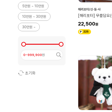
5만원 ~ 10만원
해리포터/신·동·사
[해리포터] 무릎담요
10만원 ~ 30만원
22,500
30만원 ~
225
0~999,900
원
초기화