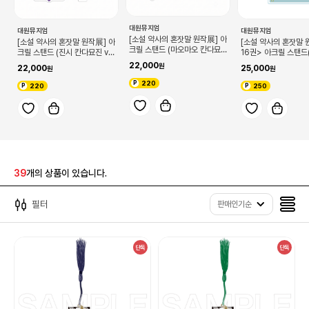
대원뮤지엄
대원뮤지엄
대원뮤지엄
[소설 약사의 혼잣말 원작展] 아
[소설 약사의 혼잣말 원작展] 아
[소설 약사의 혼잣말 
크릴 스탠드 (마오마오 칸다묘
크릴 스탠드 (진시 칸다묘진 ve
16권> 아크릴 스탠
진 ver)
r)
A)
22,000
22,000
25,000
220
220
250
39
개의 상품이 있습니다.
필터
판매인기순
단독
단독