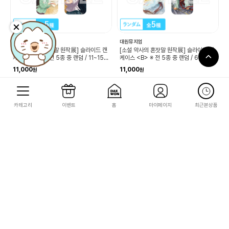
대원뮤지엄
대원뮤지엄
[소설 약사의 혼잣말 원작展] 슬라이드 캔
[소설 약사의 혼잣말 원작展] 슬라이드 캔
케이스 <C> ※ 전 5종 중 랜덤 / 11~15권
케이스 <B> ※ 전 5종 중 랜덤 / 6~10권
표지 일러스트 사용
표지 일러스트 사용
11,000
11,000
110
110
카테고리
이벤트
홈
마이페이지
최근본상품
단독
단독
대원뮤지엄
대원뮤지엄