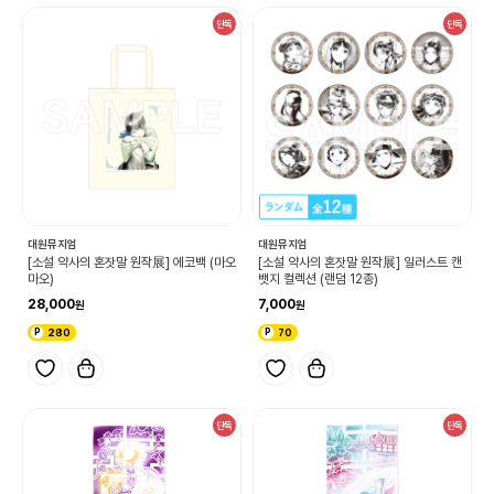
단독
단독
대원뮤지엄
대원뮤지엄
[소설 약사의 혼잣말 원작展] 에코백 (마오
[소설 약사의 혼잣말 원작展] 일러스트 캔
마오)
뱃지 컬렉션 (랜덤 12종)
28,000
7,000
280
70
단독
단독