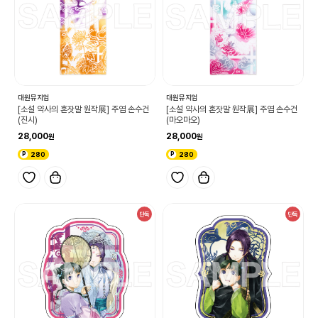
대원뮤지엄
대원뮤지엄
[소설 약사의 혼잣말 원작展] 주염 손수건
[소설 약사의 혼잣말 원작展] 주염 손수건
(진시)
(마오마오)
28,000
28,000
280
280
단독
단독