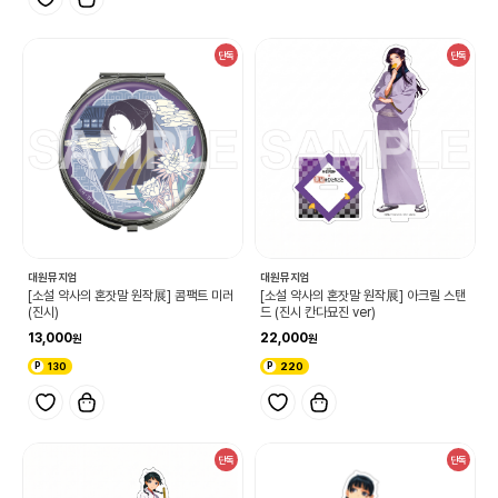
단독
단독
대원뮤지엄
대원뮤지엄
[소설 약사의 혼잣말 원작展] 콤팩트 미러
[소설 약사의 혼잣말 원작展] 아크릴 스탠
(진시)
드 (진시 칸다묘진 ver)
13,000
22,000
130
220
단독
단독