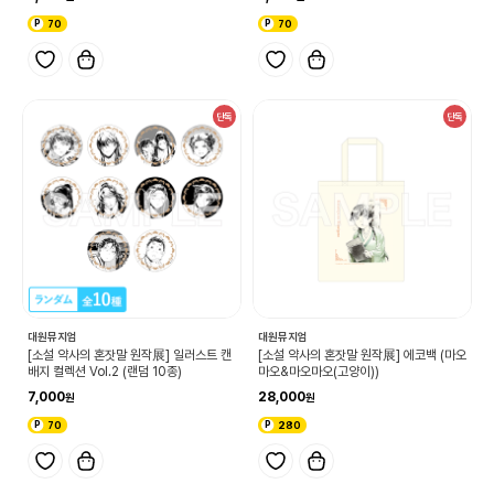
70
70
단독
단독
대원뮤지엄
대원뮤지엄
[소설 약사의 혼잣말 원작展] 일러스트 캔
[소설 약사의 혼잣말 원작展] 에코백 (마오
배지 컬렉션 Vol.2 (랜덤 10종)
마오&마오마오(고양이))
7,000
28,000
70
280