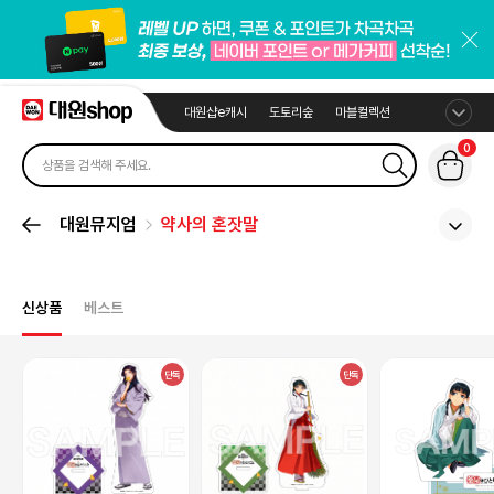
대원샵e캐시
도토리숲
마블컬렉션
0
대원뮤지엄
약사의 혼잣말
신상품
베스트
단독
단독