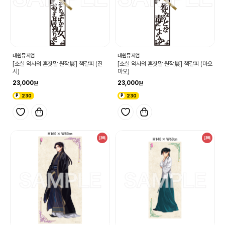
대원뮤지엄
대원뮤지엄
[소설 약사의 혼잣말 원작展] 책갈피 (진
[소설 약사의 혼잣말 원작展] 책갈피 (마오
시)
마오)
23,000
23,000
230
230
단독
단독