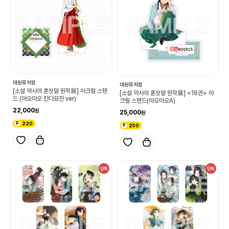
대원뮤지엄
대원뮤지엄
[소설 약사의 혼잣말 원작展] 아크릴 스탠
[소설 약사의 혼잣말 원작展] <16권> 아
드 (마오마오 칸다묘진 ver)
크릴 스탠드(마오마오A)
22,000
25,000
220
250
단독
단독