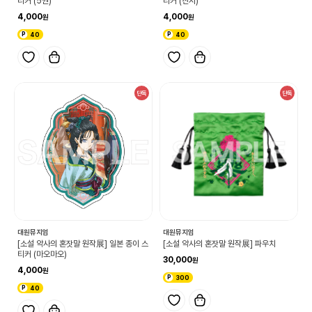
티커 (5권)
티커 (진시)
4,000
4,000
40
40
단독
단독
대원뮤지엄
대원뮤지엄
[소설 약사의 혼잣말 원작展] 일본 종이 스
[소설 약사의 혼잣말 원작展] 파우치
티커 (마오마오)
30,000
4,000
300
40