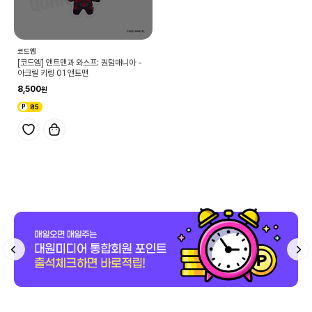
코드엠
[코드엠] 앤트맨과 와스프: 퀀텀매니아 -
아크릴 키링 01 앤트맨
8,500
85