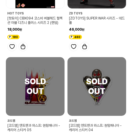
HOT TOYS
ZD TOYS
[핫토이] CBX094 코스비 버블헤드 컬렉
[ZDTOYS] SUPER WAR 시리즈 - 데드
션 마블 디즈니 플러스 시리즈 2 (랜덤)
풀
18,000
46,000
180
460
코드엠
코드엠
[코드엠] 앤트맨과 와스프: 퀀텀매니아 -
[코드엠] 앤트맨과 와스프: 퀀텀매니아 -
캐리어 스티커 05
캐리어 스티커 04