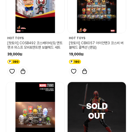
HOT TOYS
HOT TOYS
[핫토이] COSB492 코스베이비(S) 앤트
[핫토이] CBX057 아이언맨3 코스비 버
맨과 와스프 모비&앤트맨 보블헤드 세트
블헤드 콜렉션 (랜덤)
39,000
19,000
390
190