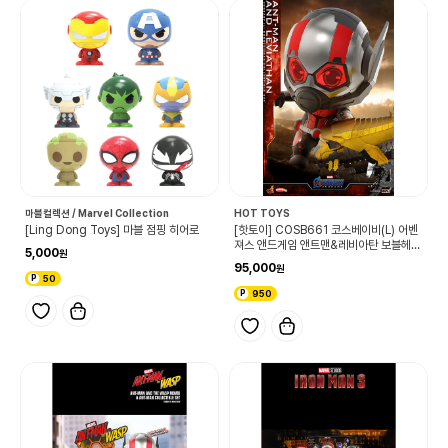
마블컬렉션 / Marvel Collection
HOT TOYS
[Ling Dong Toys] 마블 점핑 히어로
[핫토이] COSB661 코스베이비(L) 어벤
져스 앤드게임 앤트맨&레비아탄 보블헤드
5,000
콜렉터블 SET
95,000
50
950