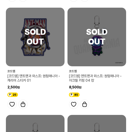
코드엠
코드엠
[코드엠] 앤트맨과 와스프: 퀀텀매니아 -
[코드엠] 앤트맨과 와스프: 퀀텀매니아 -
캐리어 스티커 01
아크릴 키링 04 캉
2,500
8,500
25
85