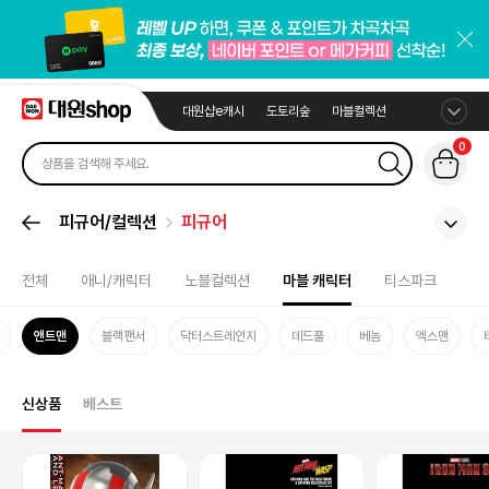
대원샵e캐시
도토리숲
마블컬렉션
0
피규어/컬렉션
피규어
전체
애니/캐릭터
노블컬렉션
마블 캐릭터
티스파크
앤트맨
블랙팬서
닥터스트레인지
데드풀
베놈
엑스맨
신상품
베스트