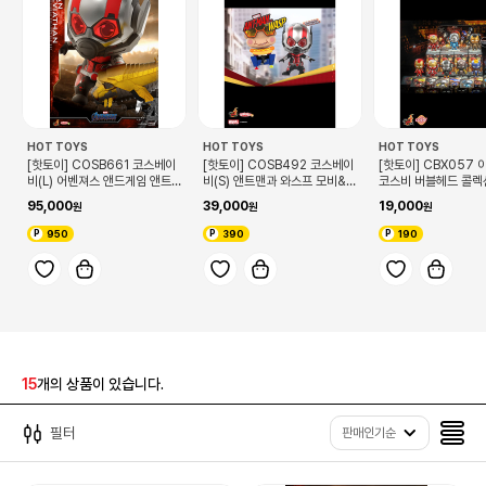
HOT TOYS
HOT TOYS
HOT TOYS
[핫토이] COSB661 코스베이
[핫토이] COSB492 코스베이
[핫토이] CBX057
비(L) 어벤져스 앤드게임 앤트
비(S) 앤트맨과 와스프 모비&앤
코스비 버블헤드 콜렉션
맨&레비아탄 보블헤드 콜렉터
트맨 보블헤드 세트
95,000
39,000
19,000
블 SET
950
390
190
15
개의 상품이 있습니다.
필터
판매인기순