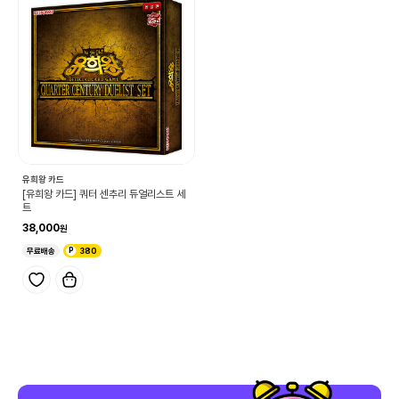
유희왕 카드
[유희왕 카드] 쿼터 센추리 듀얼리스트 세
트
38,000
무료배송
380