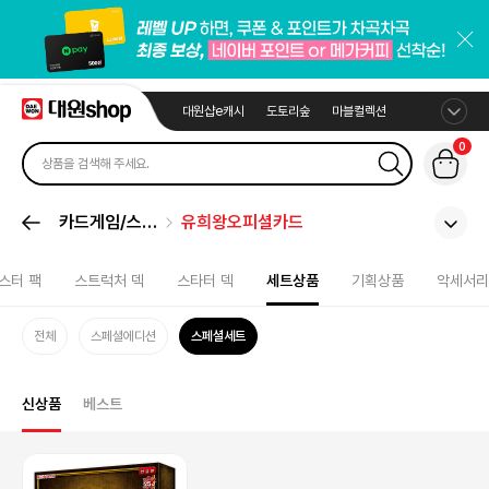
대원샵e캐시
도토리숲
마블컬렉션
0
카드게임/스포
유희왕오피셜카드
츠카드
스터 팩
스트럭처 덱
스타터 덱
세트상품
기획상품
악세서리
전체
스페셜에디션
스페셜세트
신상품
베스트