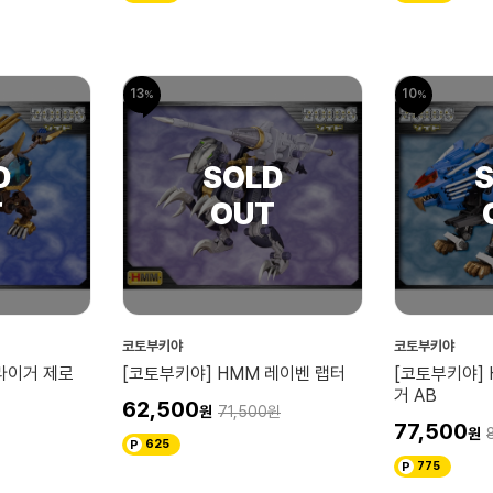
13
10
코토부키야
코토부키야
라이거 제로
[코토부키야] HMM 레이벤 랩터
[코토부키야]
거 AB
62,500
71,500
77,500
625
775