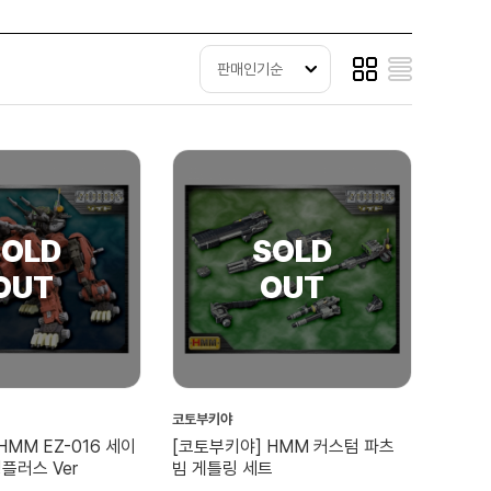
판매인기순
코토부키야
HMM EZ-016 세이
[코토부키야] HMM 커스텀 파츠
플러스 Ver
빔 게틀링 세트