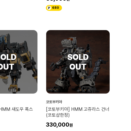
680
코토부키야
 HMM 섀도우 폭스
[코토부키야] HMM 고쥬라스 건너
(코토샵한정)
330,000