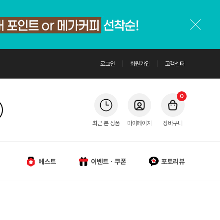
로그인
회원가입
고객센터
0
최근 본 상품
마이페이지
장바구니
베스트
이벤트ㆍ쿠폰
포토리뷰