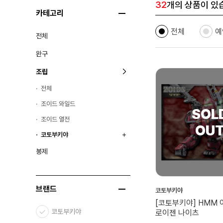
32
개의 상품이 있
카테고리
전체
예
전체
완구
조립
전체
조이드 와일드
조이드 열전
코토부키야
봉제
브랜드
코토부키야
[코토부키야] HMM 
코토부키야
로이젠 나이츠