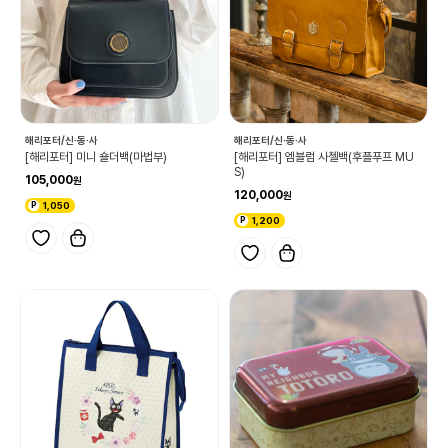
해리포터/신·동·사
해리포터/신·동·사
[해리포터] 미니 숄더백(마법부)
[해리포터] 엠블럼 사첼백(후플푸프 MU
S)
105,000
120,000
1,050
1,200