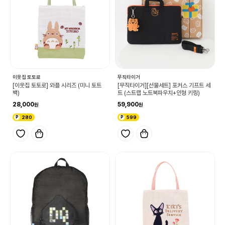
이웃집 토토로
무직타이거
[이웃집 토토로] 와플 시리즈 (미니 토트
[무직타이거][선물세트] 포커스 기프트 세
백)
트 (스트랩 노트북파우치+인형 키링)
28,000
59,900
280
599