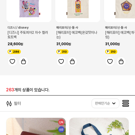
디즈니 / disney
해리포터/신·동·사
해리포터/신·동·사
[디즈니] 주토피아2 자수 컬러
[해리포터] 에코백(온갖맛이나
[해리포터] 에코백(
토트백
는)
릿)
28,600
31,000
31,000
286
310
310
263
개의 상품이 있습니다.
필터
판매인기순
단독
신규