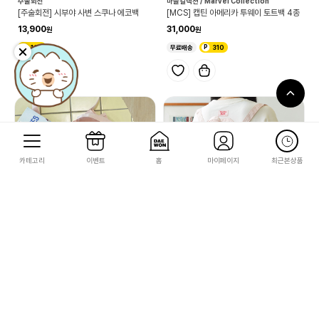
주술회전
마블컬렉션 / Marvel Collection
[주술회전] 시부야 사변 스쿠나 에코백
[MCS] 캡틴 아메리카 투웨이 토트백 4종
13,900
31,000
139
무료배송
310
카테고리
이벤트
홈
마이페이지
최근본상품
마녀배달부 키키
마녀배달부 키키
[마녀배달부 키키] 아넬리스시리즈(레이스
[마녀배달부 키키] 아넬리스시리즈(복조리
에코백)
백팩)
41,000
52,000
410
520