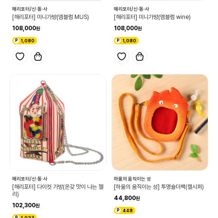
해리포터/신·동·사
해리포터/신·동·사
[해리포터] 미니가방(엠블럼 MUS)
[해리포터] 미니가방(엠블럼 wine)
108,000
108,000
1,080
1,080
해리포터/신·동·사
하울의 움직이는 성
[해리포터] 다이컷 가방(온갖 맛이 나는 젤
[하울의 움직이는 성] 투명숄더백(캘시퍼)
리)
44,800
102,300
448
1,023