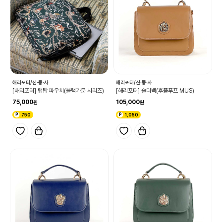
해리포터/신·동·사
해리포터/신·동·사
[해리포터] 랩탑 파우치(블랙가문 시리즈)
[해리포터] 숄더백(후플푸프 MUS)
75,000
105,000
750
1,050