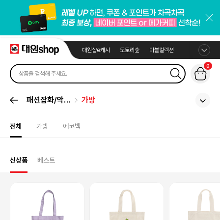
대원샵e캐시
도토리숲
마블컬렉션
0
패션잡화/악세
가방
서리
전체
가방
에코백
신상품
베스트