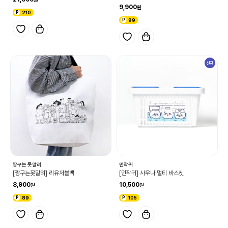
9,900
210
99
신규
짱구는 못말려
먼작귀
[짱구는못말려] 리유저블백
[먼작귀] 사우나 멀티 바스켓
8,900
10,500
89
105