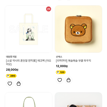
단독
대원뮤지엄
산엑스
[소설 약사의 혼잣말 원작展] 에코백 (마오
[리락쿠마] 복슬복슬 부클 파우치
마오)
12,000
28,000
120
280