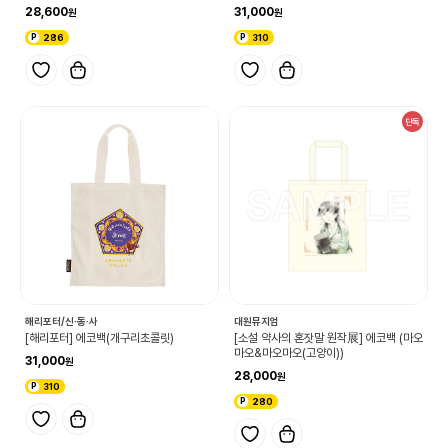
28,600
31,000
286
310
단독
해리포터/신·동·사
대원뮤지엄
[해리포터] 에코백(개구리초콜릿)
[소설 약사의 혼잣말 원작展] 에코백 (마오
마오&마오마오(고양이))
31,000
28,000
310
280