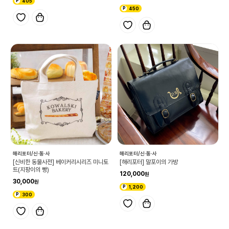
405
450
해리포터/신·동·사
해리포터/신·동·사
[신비한 동물사전] 베이커리시리즈 미니토
[해리포터] 말포이의 가방
트(지팡이의 빵)
120,000
30,000
1,200
300