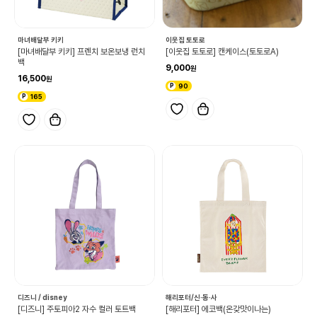
마녀배달부 키키
이웃집 토토로
[마녀배달부 키키] 프렌치 보온보냉 런치
[이웃집 토토로] 캔케이스(토토로A)
백
9,000
16,500
90
165
디즈니 / disney
해리포터/신·동·사
[디즈니] 주토피아2 자수 컬러 토트백
[해리포터] 에코백(온갖맛이나는)