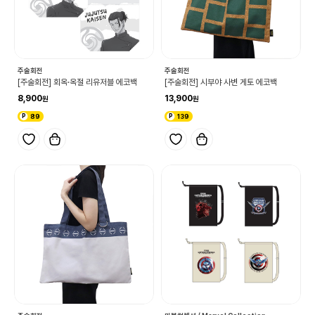
주술회전
주술회전
[주술회전] 회옥·옥절 리유저블 에코백
[주술회전] 시부야 사변 게토 에코백
8,900
13,900
89
139