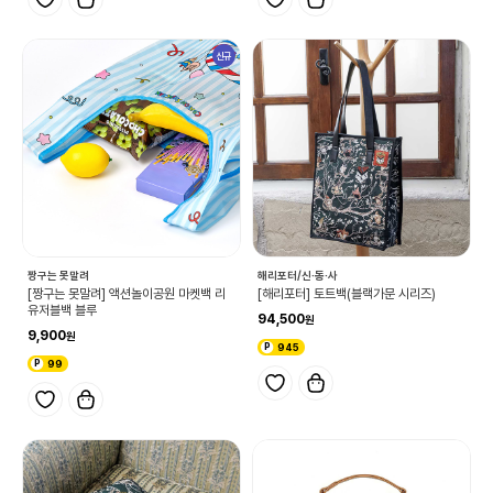
신규
짱구는 못말려
해리포터/신·동·사
[짱구는 못말려] 액션놀이공원 마켓백 리
[해리포터] 토트백(블랙가문 시리즈)
유저블백 블루
94,500
9,900
945
99