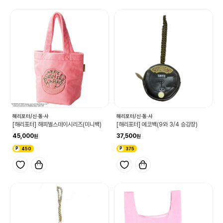
해리포터/신·동·사
해리포터/신·동·사
[해리포터] 해피벌스데이시리즈(미니백)
[해리포터] 에코백(9와 3/4 승강장)
45,000
37,500
450
375