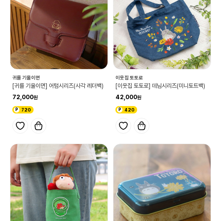
귀를 기울이면
이웃집 토토로
[귀를 기울이면] 어텀시리즈(사각 레더백)
[이웃집 토토로] 데님시리즈(미니토트백)
72,000
42,000
720
420