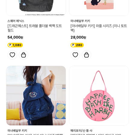
스퀘어 에닉스
마녀배달부 키키
[드래곤퀘스트] 트래블 폴더블 백팩 도트
[마녀배달부 키키] 와플 시리즈 (미니 토트
필드
백)
54,000
28,000
1,080
280
마녀배달부 키키
해리포터/신·동·사