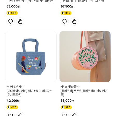
[마녀배달부 키키] 키키 데님시리즈(백팩)
[해리포터] 해피벌스데이 케이크 가방
59,000
97,500
590
975
마녀배달부 키키
해리포터/신·동·사
[마녀배달부 키키] 마녀배달부 데님자수
[해리포터] 토트백(해리포터의 생일 케이
(런치토트백)
크)
42,000
38,000
420
380