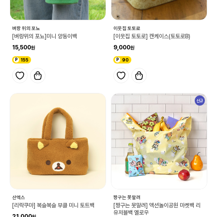
벼랑 위의 포뇨
이웃집 토토로
[벼랑위의 포뇨]미니 양동이백
[이웃집 토토로] 캔케이스(토토로B)
15,500
9,000
155
90
신규
산엑스
짱구는 못말려
[리락쿠마] 복슬복슬 부클 미니 토트백
[짱구는 못말려] 액션놀이공원 마켓백 리
유저블백 옐로우
21,000