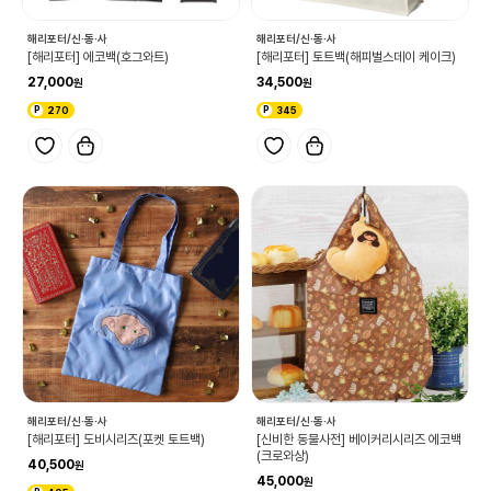
해리포터/신·동·사
해리포터/신·동·사
[해리포터] 에코백(호그와트)
[해리포터] 토트백(해피벌스데이 케이크)
27,000
34,500
270
345
해리포터/신·동·사
해리포터/신·동·사
[해리포터] 도비시리즈(포켓 토트백)
[신비한 동물사전] 베이커리시리즈 에코백
(크로와상)
40,500
45,000