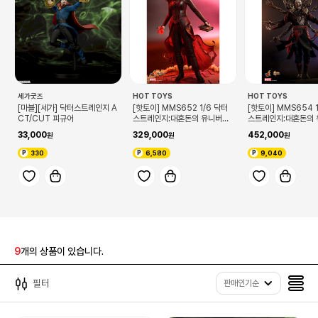
세가굿즈
HOT TOYS
HOT TOYS
[마블][세가] 닥터스트레인지 A
[핫토이] MMS652 1/6 닥터
[핫토이] MMS654 
CT/CUT 피규어
스트레인지:대혼돈의 유니버스
스트레인지:대혼돈의
스칼렛위치
데드 스트레인지
33,000
329,000
452,000
330
6,580
9,040
9
개의 상품이 있습니다.
필터
판매인기순