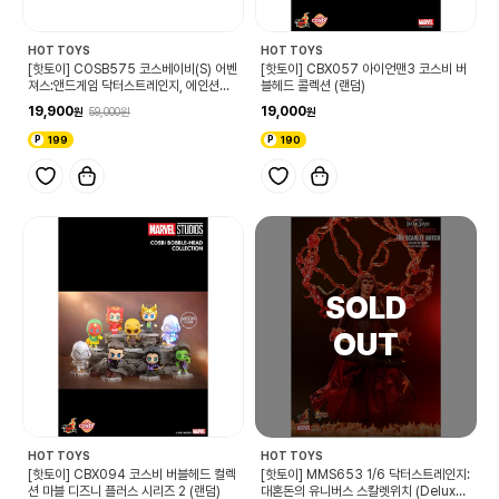
HOT TOYS
HOT TOYS
[핫토이] COSB575 코스베이비(S) 어벤
[핫토이] CBX057 아이언맨3 코스비 버
져스:앤드게임 닥터스트레인지, 에인션트
블헤드 콜렉션 (랜덤)
원, 웡 보블헤드 세트
19,900
19,000
59,000
199
190
HOT TOYS
HOT TOYS
[핫토이] CBX094 코스비 버블헤드 컬렉
[핫토이] MMS653 1/6 닥터스트레인지:
션 마블 디즈니 플러스 시리즈 2 (랜덤)
대혼돈의 유니버스 스칼렛위치 (Deluxe