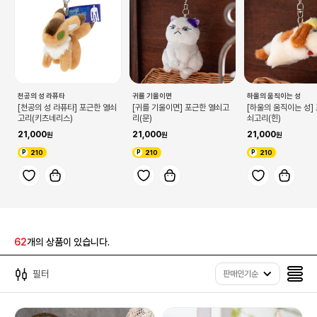
천공의 성 라퓨타
귀를 기울이면
하울의 움직이는 성
[천공의 성 라퓨타] 포근한 열쇠
[귀를 기울이면] 포근한 열쇠고
[하울의 움직이는 성]
고리(키츠네리스)
리(문)
쇠고리(힌)
21,000
21,000
21,000
210
210
210
62
개의 상품이 있습니다.
필터
판매인기순