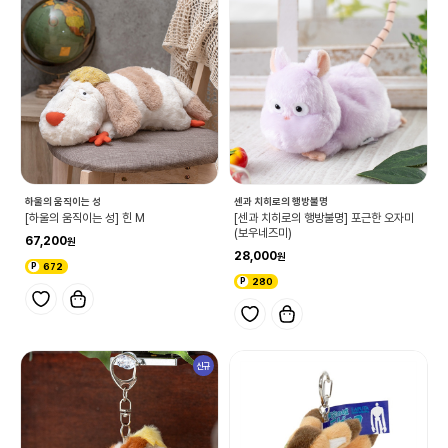
하울의 움직이는 성
센과 치히로의 행방불명
[하울의 움직이는 성] 힌 M
[센과 치히로의 행방불명] 포근한 오자미
(보우네즈미)
67,200
28,000
672
280
신규