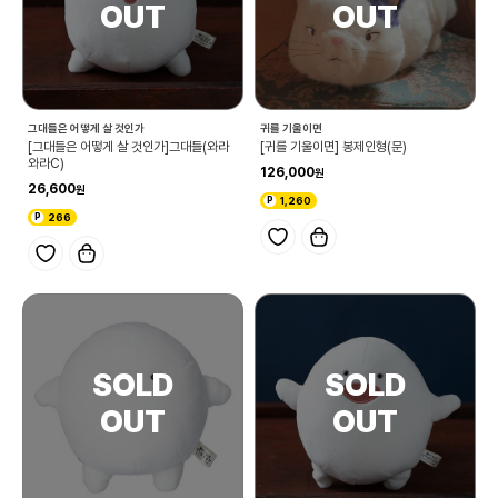
그대들은 어떻게 살 것인가
귀를 기울이면
[그대들은 어떻게 살 것인가]그대들(와라
[귀를 기울이면] 봉제인형(문)
와라C)
126,000
26,600
1,260
266