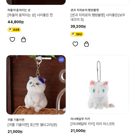
하울의 움직이는 성
센과 치히로의 행방불명
[하울의 움직이는 성] 사이좋은 힌
[센과 치히로의 행방불명] 사이좋은(보우
네즈미 S)
44,800
39,200
448
392
신규
마녀배달부 키키
귀를 기울이면
[마녀배달부 키키] 리리 마스코트
[귀를 기울이면] 포근한 열쇠고리(문)
21,000
21,000