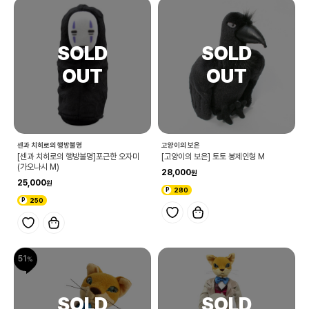
센과 치히로의 행방불명
고양이의 보은
[센과 치히로의 행방불명]포근한 오자미
[고양이의 보은] 토토 봉제인형 M
(가오나시 M)
28,000
25,000
280
250
51