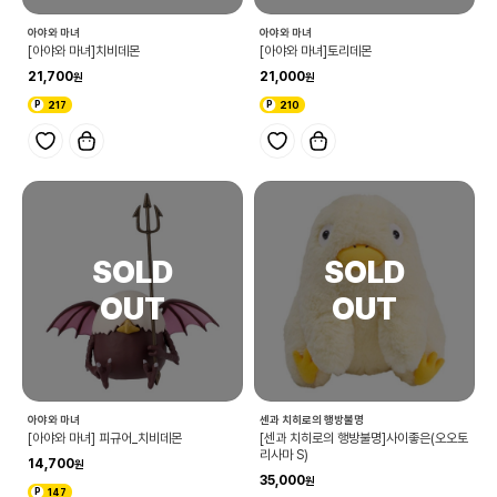
아야와 마녀
아야와 마녀
[아야와 마녀]치비데몬
[아야와 마녀]토리데몬
21,700
21,000
217
210
아야와 마녀
센과 치히로의 행방불명
[아야와 마녀] 피규어_치비데몬
[센과 치히로의 행방불명]사이좋은(오오토
리사마 S)
14,700
35,000
147