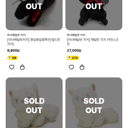
마녀배달부 키키
마녀배달부 키키
[마녀배달부키키] 뭉실뭉실컬렉션(엎드린
[마녀배달부 키키] 매달린 지지 카마스코
지지)
트
6,800
27,000
68
270