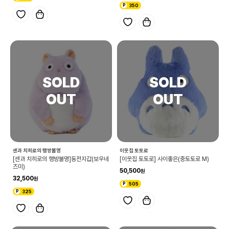
350
센과 치히로의 행방불명
이웃집 토토로
[센과 치히로의 행방불명]동전지갑(보우네
[이웃집 토토로] 사이좋은(중토토로 M)
즈미)
50,500
32,500
505
325