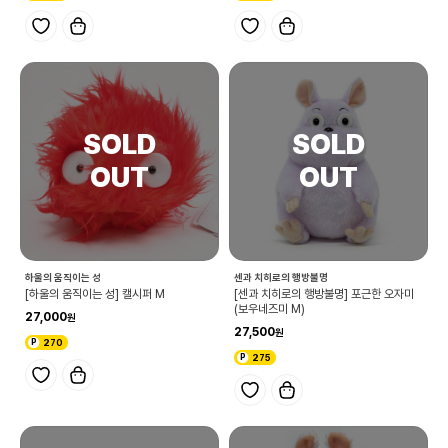
하울의 움직이는 성
센과 치히로의 행방불명
[하울의 움직이는 성] 캘시퍼 M
[센과 치히로의 행방불명] 포근한 오자미
(보우네즈미 M)
27,000
27,500
270
275