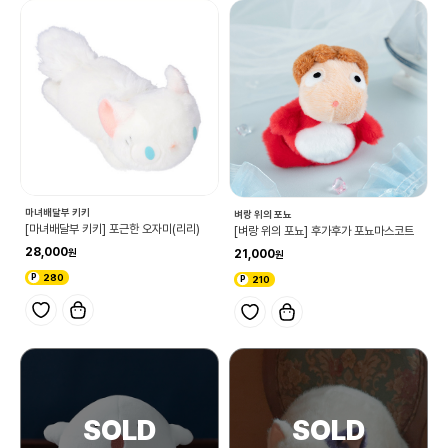
마녀배달부 키키
벼랑 위의 포뇨
[마녀배달부 키키] 포근한 오자미(리리)
[벼랑 위의 포뇨] 후가후가 포뇨마스코트
28,000
21,000
280
210