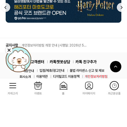
공지사항
개인정보처리방침 개정 안내 (시행일: 2026년 5월
11일)
고객센터
카톡챗봇상담
카톡 친구추가
입점/제휴/광고안내
불법 라이센스 신고 및 제보
매장안내
이용약관
디지털코드 이용정책
개인정보처리방침
회사소개
카테고리
이벤트
홈
마이페이지
최근본상품
사업자정보
Family Site