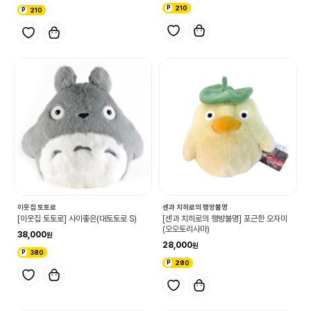
210
210
이웃집 토토로
센과 치히로의 행방불명
[이웃집 토토로] 사이좋은(대토토로 S)
[센과 치히로의 행방불명] 포근한 오자미
(오오토리사마)
38,000
28,000
380
280