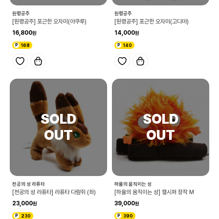
원령공주
원령공주
[원령공주] 포근한 오자미(야쿠루)
[원령공주] 포근한 오자미(고다마)
16,800
14,000
168
140
천공의 성 라퓨타
하울의 움직이는 성
[천공의 성 라퓨타] 라퓨타 다람쥐 (좌)
[하울의 움직이는 성] 캘시퍼 장작 M
23,000
39,000
230
390