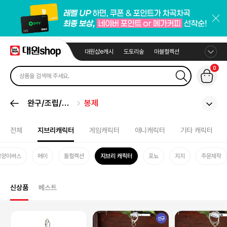
대원샵e캐시
도토리숲
마블컬렉션
0
완구/조립/봉
봉제
제
전체
지브리캐릭터
게임캐릭터
애니캐릭터
기타 캐릭터
고양이버스
메이
돌컬렉션
지브리 캐릭터
포뇨
지지
주문제작
신상품
베스트
신규