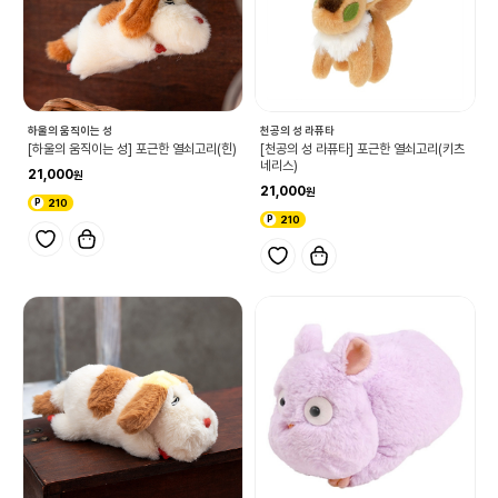
하울의 움직이는 성
천공의 성 라퓨타
[하울의 움직이는 성] 포근한 열쇠고리(힌)
[천공의 성 라퓨타] 포근한 열쇠고리(키츠
네리스)
21,000
21,000
210
210