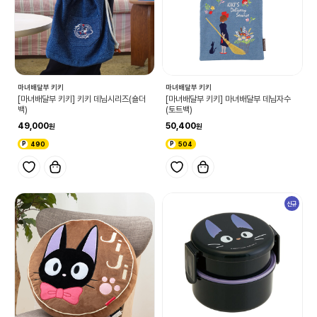
마녀배달부 키키
마녀배달부 키키
[마녀배달부 키키] 키키 데님시리즈(숄더
[마녀배달부 키키] 마녀배달부 데님자수
백)
(토트백)
49,000
50,400
490
504
신규