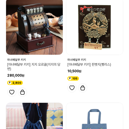
마녀배달부 키키
마녀배달부 키키
[마녀배달부 키키] 지지 오르골(지지의 당
[마녀배달부 키키] 핀뱃지(빵리스)
번)
10,500
280,000
105
2,800