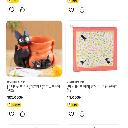
140
160
마녀배달부 키키
마녀배달부 키키
[마녀배달부 키키]화분커버(지지로부터의
[마녀배달부 키키] 찰싹손수건(식물학지
선물)
지)
105,000
14,000
1,050
140