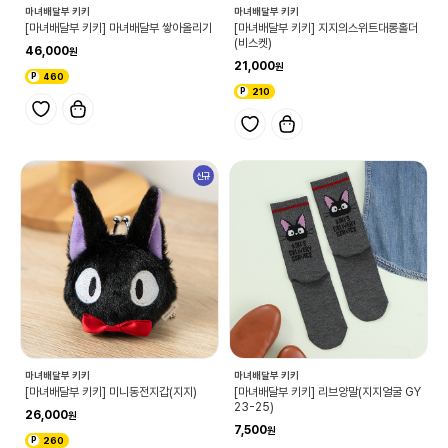
마녀배달부 키키
마녀배달부 키키
[마녀배달부 키키] 마녀배달부 쌓아올리기
[마녀배달부 키키] 지지의스위트대롱홀더
(비스켓)
46,000
21,000
460
210
신규
마녀배달부 키키
마녀배달부 키키
[마녀배달부 키키] 미니동전지갑(지지)
[마녀배달부 키키] 리브양말(지지얼굴 GY
23-25)
26,000
7,500
260