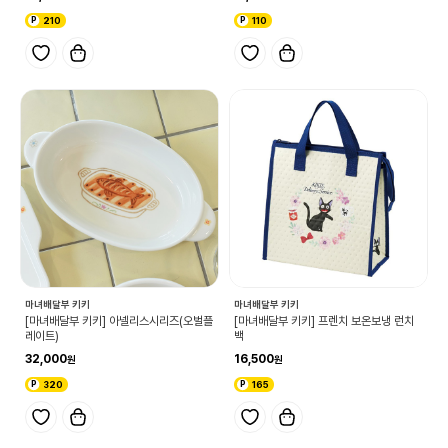
210
110
마녀배달부 키키
마녀배달부 키키
[마녀배달부 키키] 아넬리스시리즈(오벌플
[마녀배달부 키키] 프렌치 보온보냉 런치
레이트)
백
32,000
16,500
320
165