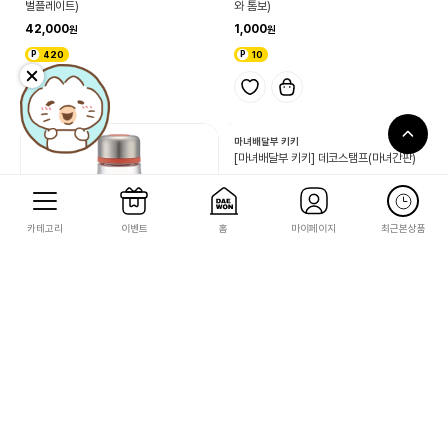
와 톰보)
1,000
10
마녀배달부 키키
[마녀배달부 키키] 지지 글라스 시리즈(오
벌플레이트)
42,000
카테고리
이벤트
홈
마이페이지
최근본상품
420