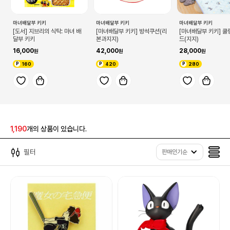
마녀배달부 키키
마녀배달부 키키
마녀배달부 키키
[마녀배달부 키키] 방석쿠션(리
[마녀배달부 키키] 
[도서] 지브리의 식탁: 마녀 배
본과지지)
드(지지)
달부 키키
42,000
28,000
16,000
420
280
160
1,190
개의 상품이 있습니다.
필터
판매인기순