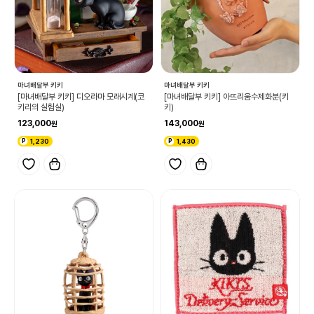
마녀배달부 키키
마녀배달부 키키
[마녀배달부 키키] 디오라마 모래시계(코
[마녀배달부 키키] 아뜨리움수제화분(키
키리의 실험실)
키)
123,000
143,000
1,230
1,430