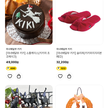
마녀배달부 키키
마녀배달부 키키
[마녀배달부 키키] 소품케이스(키키의 초
[마녀배달부 키키] 슬리퍼(키키와지지리본
코케이크)
RED)
49,000
32,200
490
322