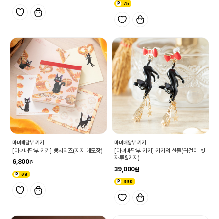
75
마녀배달부 키키
마녀배달부 키키
[마녀배달부 키키] 빵시리즈(지지 메모장)
[마녀배달부 키키] 키키의 선물(귀걸이_빗
자루&지지)
6,800
39,000
68
390