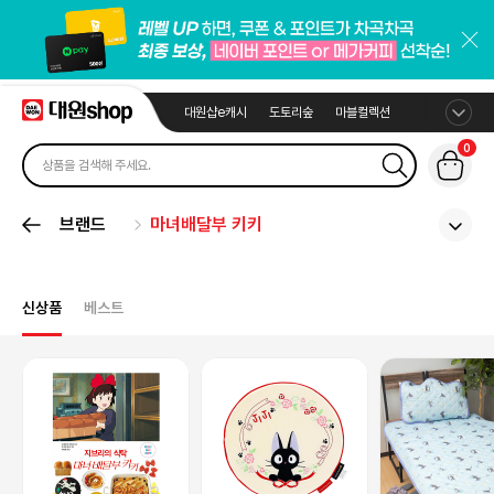
대원샵e캐시
도토리숲
마블컬렉션
0
브랜드
마녀배달부 키키
신상품
베스트