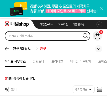
대원샵e캐시
도토리숲
마블컬렉션
0
완구/조립/봉
완구
제
아머드 사우루스
말랑쁘니
프라레일
애니멀 어드벤처
토이스
0
개의 상품이 있습니다.
필터
판매인기순