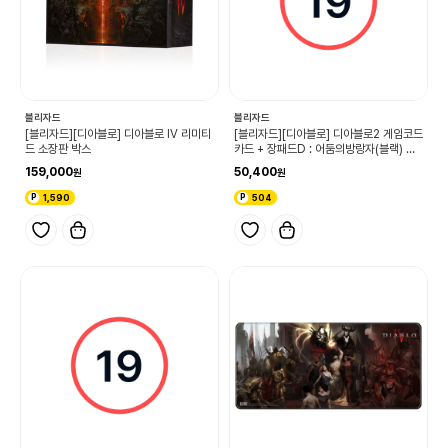
블리자드
블리자드
[블리자드][디아블로] 디아블로 IV 리미티
[블리자드][디아블로] 디아블로2 게임코드
드 소장판 박스
카드 + 장패드D : 어둠의방랑자(블랙) 패
키지
159,000
50,400
1,590
504