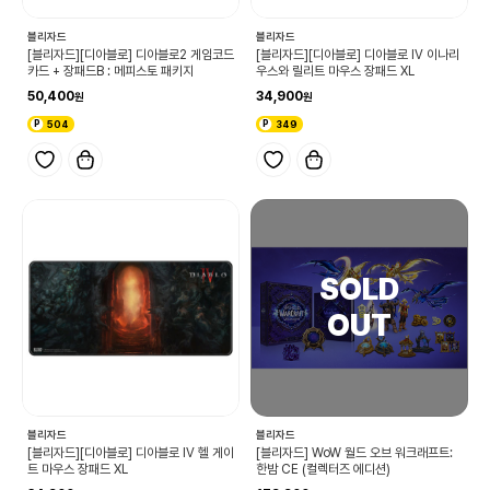
블리자드
블리자드
[블리자드][디아블로] 디아블로2 게임코드
[블리자드][디아블로] 디아블로 IV 이나리
카드 + 장패드B : 메피스토 패키지
우스와 릴리트 마우스 장패드 XL
50,400
34,900
504
349
블리자드
블리자드
[블리자드][디아블로] 디아블로 IV 헬 게이
[블리자드] WoW 월드 오브 워크래프트:
트 마우스 장패드 XL
한밤 CE (컬렉터즈 에디션)