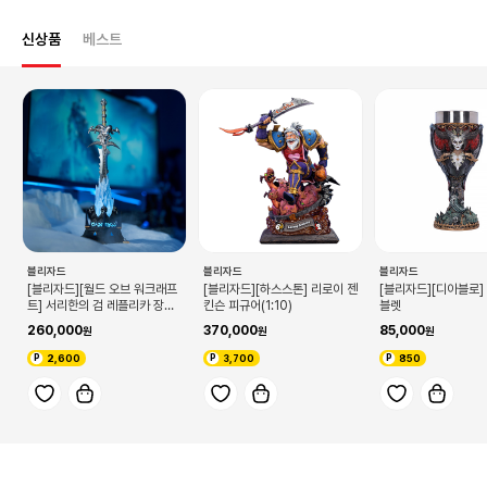
신상품
베스트
블리자드
블리자드
블리자드
[블리자드][월드 오브 워크래프
[블리자드][하스스톤] 리로이 젠
[블리자드][디아블로]
트] 서리한의 검 레플리카 장식
킨슨 피규어(1:10)
블렛
(케이스 포함)
260,000
370,000
85,000
2,600
3,700
850