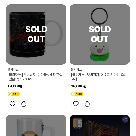
블리자드
블리자드
[블리자드][오버워치] 디아블로4 머그컵
[블리자드][오버워치] 3D 피치마리 열쇠
(검은색) 320 ml
고리
18,000
18,000
180
180
신규