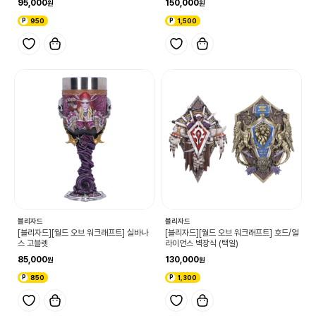
95,000
150,000
950
1,500
블리자드
블리자드
[블리자드][월드 오브 워크래프트] 실바나
[블리자드][월드 오브 워크래프트] 호드/얼
스 고블렛
라이언스 벽장식 (택일)
85,000
130,000
850
1,300