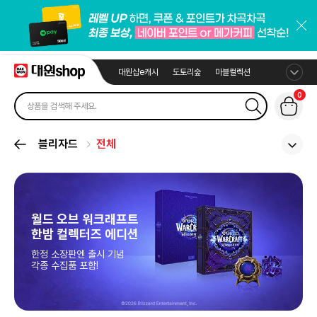
대원샵e캐시
도토리숲
마블컬렉션
0
블리자드
전체
월드 오브 워크래프트
한밤 컬렉터즈 에디션
한정 소장판엔 출시 기념
각종 수집품 포함!