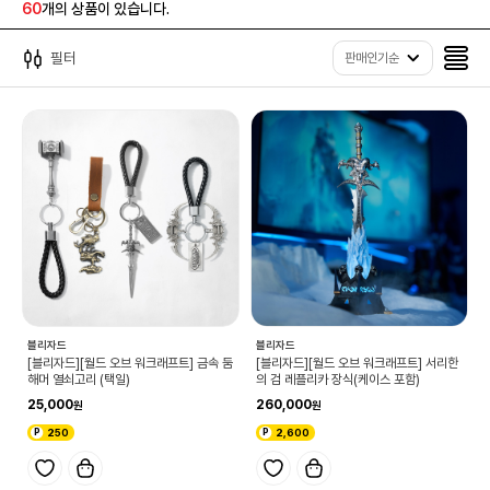
60
개의 상품이 있습니다.
필터
판매인기순
블리자드
블리자드
[블리자드][월드 오브 워크래프트] 금속 둠
[블리자드][월드 오브 워크래프트] 서리한
해머 열쇠고리 (택일)
의 검 레플리카 장식(케이스 포함)
25,000
260,000
250
2,600