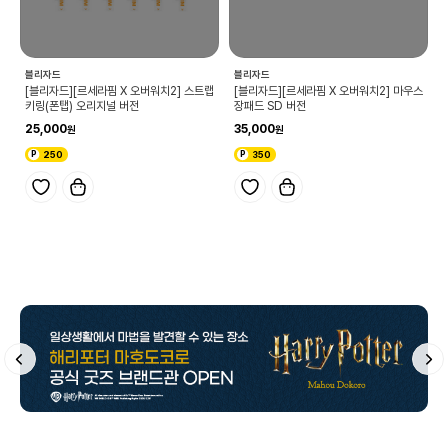
블리자드
블리자드
[블리자드][르세라핌 X 오버워치2] 스트랩
[블리자드][르세라핌 X 오버워치2] 마우스
키링(폰탭) 오리지널 버전
장패드 SD 버전
25,000
35,000
250
350