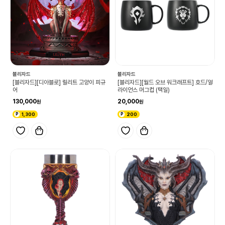
블리자드
블리자드
[블리자드][디아블로] 릴리트 고양이 피규
[블리자드][월드 오브 워크래프트] 호드/얼
어
라이언스 머그컵 (택일)
130,000
20,000
1,300
200