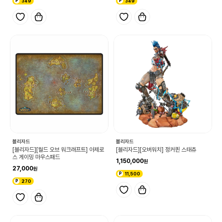
349
349
블리자드
블리자드
[블리자드][월드 오브 워크래프트] 아제로
[블리자드][오버워치] 정커퀸 스태츄
스 게이밍 마우스패드
1,150,000
27,000
11,500
270