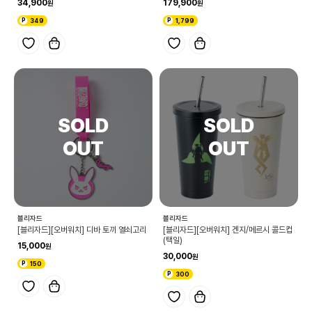
34,900
179,900
349
1,799
블리자드
블리자드
[블리자드][오버워치] 디바 토끼 열쇠고리
[블리자드][오버워치] 겐지/메르시 콜드컵
(택일)
15,000
30,000
150
300