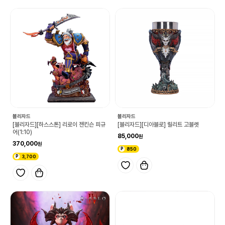
블리자드
블리자드
[블리자드][하스스톤] 리로이 젠킨슨 피규
[블리자드][디아블로] 릴리트 고블렛
어(1:10)
85,000
370,000
850
3,700