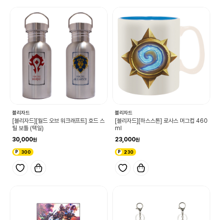
블리자드
블리자드
[블리자드][월드 오브 워크래프트] 호드 스
[블리자드][하스스톤] 로사스 머그컵 460
틸 보틀 (택일)
ml
30,000
23,000
300
230