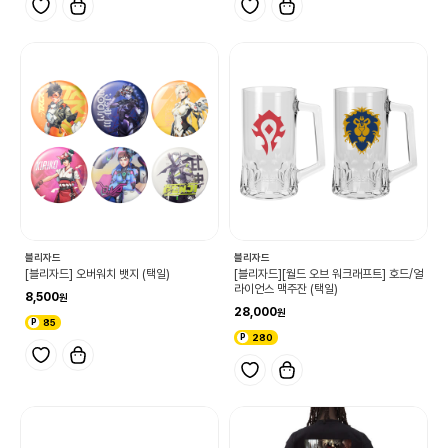
블리자드
블리자드
[블리자드] 오버워치 뱃지 (택일)
[블리자드][월드 오브 워크래프트] 호드/얼
라이언스 맥주잔 (택일)
8,500
28,000
85
280