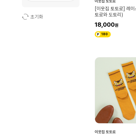
이웃집 토토로
[이웃집 토토로] 레
토로와 도토리)
초기화
18,000
180
이웃집 토토로