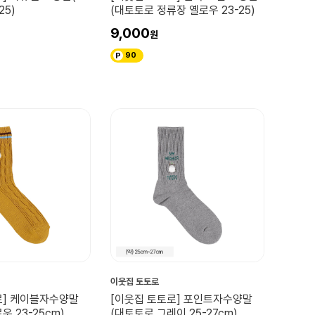
25)
(대토토로 정류장 옐로우 23-25)
9,000
90
이웃집 토토로
로] 케이블자수양말
[이웃집 토토로] 포인트자수양말
우 23-25cm)
(대토토로 그레이 25-27cm)