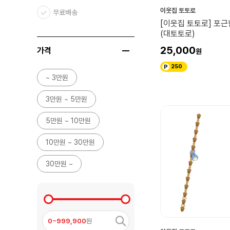
이웃집 토토로
무료배송
[이웃집 토토로] 포
(대토토로)
25,000
가격
250
~ 3만원
3만원 ~ 5만원
5만원 ~ 10만원
10만원 ~ 30만원
30만원 ~
0~999,900
원