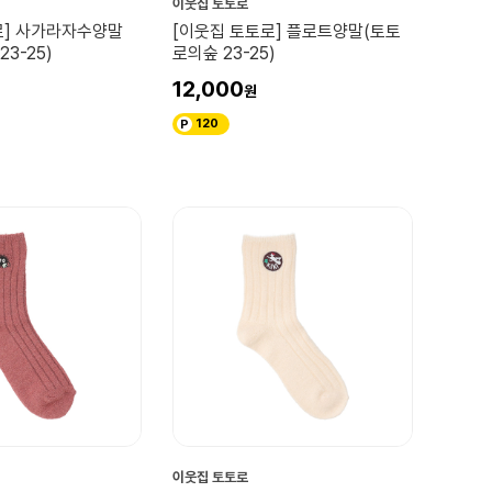
이웃집 토토로
로] 사가라자수양말
[이웃집 토토로] 플로트양말(토토
23-25)
로의숲 23-25)
12,000
120
이웃집 토토로