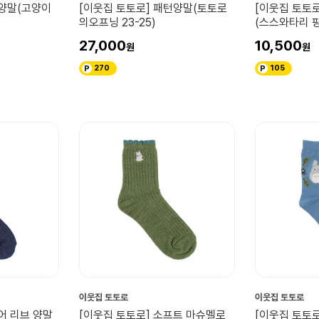
브양말(고양이
[이웃집 토토로] 패턴양말(토토로
[이웃집 토토로
의오프닝 23-25)
(스스와타리 핑크
27,000
10,500
270
105
이웃집 토토로
이웃집 토토로
어 리브 양말
[이웃집 토토로] 소프트 마슈멜로
[이웃집 토토로