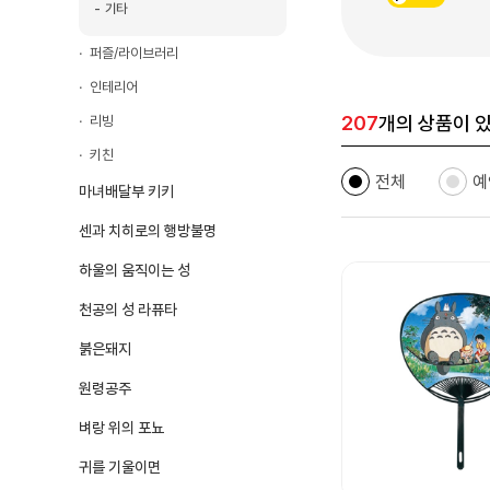
기타
퍼즐/라이브러리
인테리어
207
개의 상품이 
리빙
키친
전체
예
마녀배달부 키키
센과 치히로의 행방불명
하울의 움직이는 성
천공의 성 라퓨타
붉은돼지
원령공주
벼랑 위의 포뇨
귀를 기울이면