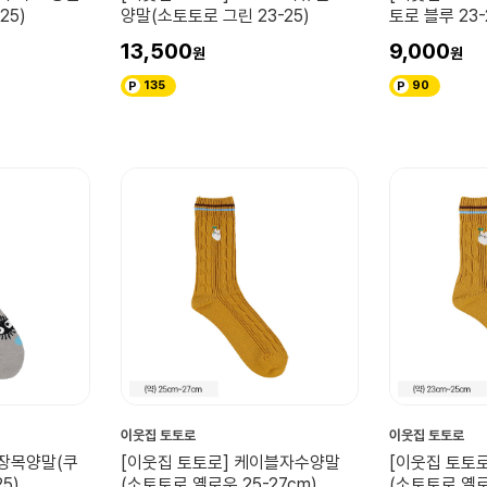
25)
양말(소토토로 그린 23-25)
토로 블루 23-
13,500
9,000
135
90
이웃집 토토로
이웃집 토토로
온장목양말(쿠
[이웃집 토토로] 케이블자수양말
[이웃집 토토
5)
(소토토로 옐로우 25-27cm)
(소토토로 옐로