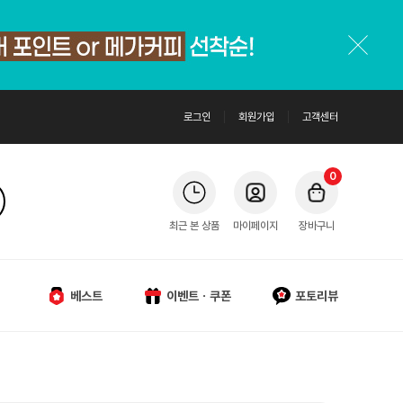
로그인
회원가입
고객센터
0
최근 본 상품
마이페이지
장바구니
베스트
이벤트ㆍ쿠폰
포토리뷰