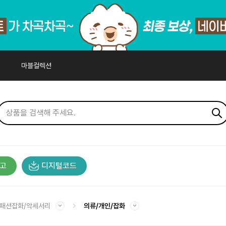
마블컬렉션
고
디지털코드
패션잡화/악세서리
의류/개인/잡화