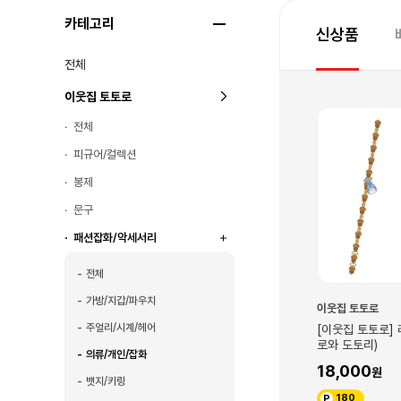
카테고리
신상품
전체
이웃집 토토로
신규
전체
피규어/컬렉션
봉제
문구
패션잡화/악세서리
전체
가방/지갑/파우치
이웃집 토토로
이웃집 토토로
주얼리/시계/헤어
 소토토로 키친클로
[이웃집 토토로] 로고 자수 양말(토토
[이웃집 토토로]
로 23-25)
로와 도토리)
의류/개인/잡화
25,000
18,000
뱃지/키링
250
180