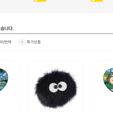
있습니다.
약/판매
특가상품