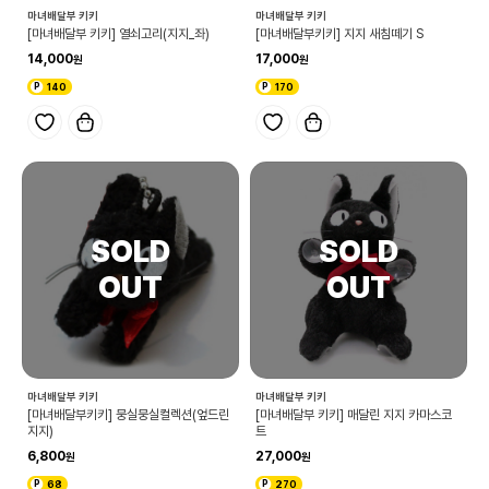
마녀배달부 키키
마녀배달부 키키
[마녀배달부 키키] 열쇠고리(지지_좌)
[마녀배달부키키] 지지 새침떼기 S
14,000
17,000
140
170
마녀배달부 키키
마녀배달부 키키
[마녀배달부키키] 뭉실뭉실컬렉션(엎드린
[마녀배달부 키키] 매달린 지지 카마스코
지지)
트
6,800
27,000
68
270