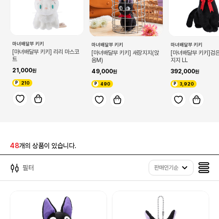
마녀배달부 키키
마녀배달부 키키
마녀배달부 키키
[마녀배달부 키키] 리리 마스코
[마녀배달부 키키] 새장지지(앉
[마녀배달부 키키]검
트
음M)
지지 LL
21,000
49,000
392,000
210
490
3,920
48
개의 상품이 있습니다.
필터
판매인기순