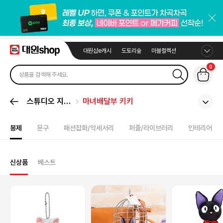
대원샵e캐시
도토리숲
마블컬렉션
0
스튜디오 지브
마녀배달부 키키
리
봉제
문구
패션잡화/악세서리
퍼즐/라이브러리
인테리어
신상품
베스트