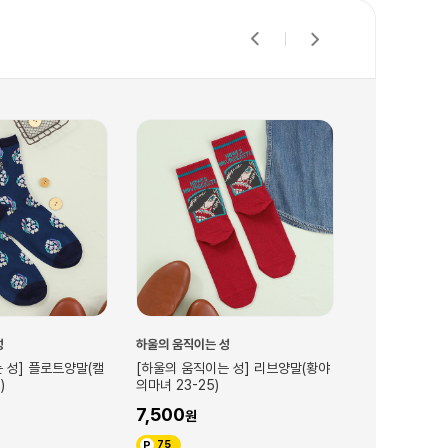
성
하울의 움직이는 성
하울의 움직이는 
 성] 리브양말(황야
[하울의 움직이는 성] 채색스탬프(하
[하울의 움직이는
울 우연한만남)
말(켈시퍼 그린 2
21,000
10,500
210
105