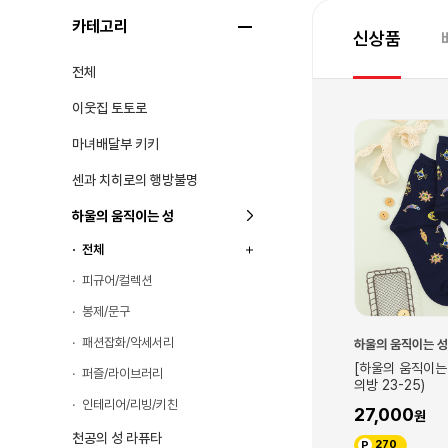
카테고리
신상품
전체
이웃집 토토로
신규
마녀배달부 키키
센과 치히로의 행방불명
하울의 움직이는 성
전체
피규어/컬렉션
봉제/문구
패션잡화/악세서리
하울의 움직이는 성
하울의 움직이는 성
성] 포근한 열쇠고
[하울의 움직이는 성] 패턴양말(하울
[하울의 움직이는
퍼즐/라이브러리
의방 23-25)
말(캘시퍼 23-25
인테리어/리빙/키친
27,000
12,000
천공의 성 라퓨타
270
120