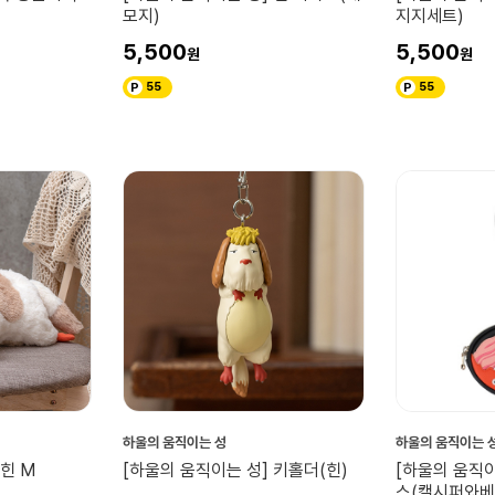
모지)
지지세트)
5,500
5,500
55
55
하울의 움직이는 성
하울의 움직이는 
 힌 M
[하울의 움직이는 성] 키홀더(힌)
[하울의 움직
스(캘시퍼와베