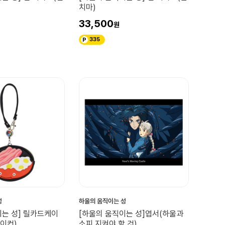
치마)
33,500
335
성
하울의 움직이는 성
이는 성] 릴카드케이
[하울의 움직이는 성]엽서(하울과
이컨)
소피 지켜야 할 것)