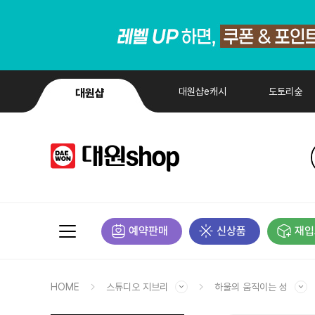
대원샵e캐시
도토리숲
대원샵
예약판매
신상품
재입
HOME
스튜디오 지브리
하울의 움직이는 성