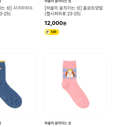
성
하울의 움직이는 성
이는 성] 사가라자수
[하울의 움직이는 성] 플로트양말
-25)
(캘시퍼와꽃 23-25)
12,000
120
성
하울의 움직이는 성