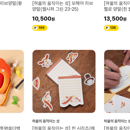
 리브양말(황
[하울의 움직이는 성] 모헤어 리브
[하울의 움직이
양말(켈시퍼 그린 23-25)
멜로 양말(힌 블
10,500
13,500
105
135
하울의 움직이는 성
하울의 움직이는 
] 투명숄더백
[하울의 움직이는 성] 힌 시리즈(메
[하울의 움직이