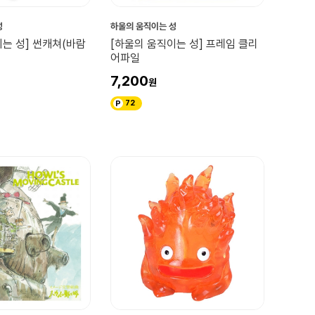
성
하울의 움직이는 성
는 성] 썬캐쳐(바람
[하울의 움직이는 성] 프레임 클리
어파일
7,200
72