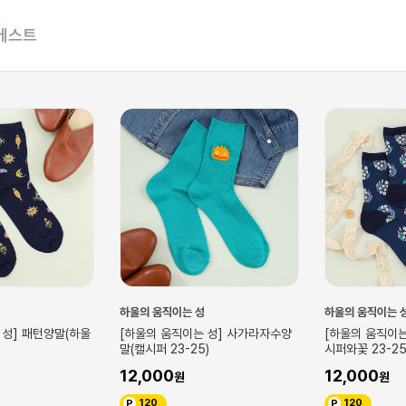
베스트
하울의 움직이는 성
하울의 움직이는 
 성] 사가라자수양
[하울의 움직이는 성] 플로트양말(캘
[하울의 움직이는
)
시퍼와꽃 23-25)
의마녀 23-25)
12,000
7,500
120
75