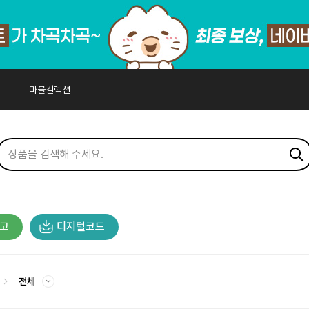
마블컬렉션
고
디지털코드
전체