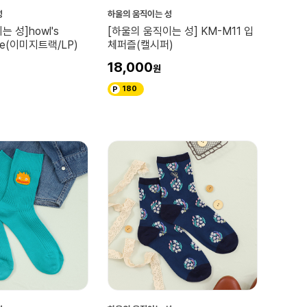
성
하울의 움직이는 성
 성]howl's
[하울의 움직이는 성] KM-M11 입
tle(이미지트랙/LP)
체퍼즐(캘시퍼)
18,000
180