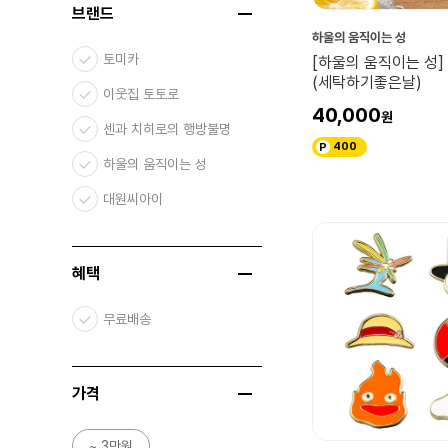
브랜드
하울의 움직이는 성
토미카
[하울의 움직이는 성
(세탁하기좋은날)
이웃집 토토로
40,000
센과 치히로의 행방불명
400
하울의 움직이는 성
대원씨아이
혜택
무료배송
가격
~ 3만원