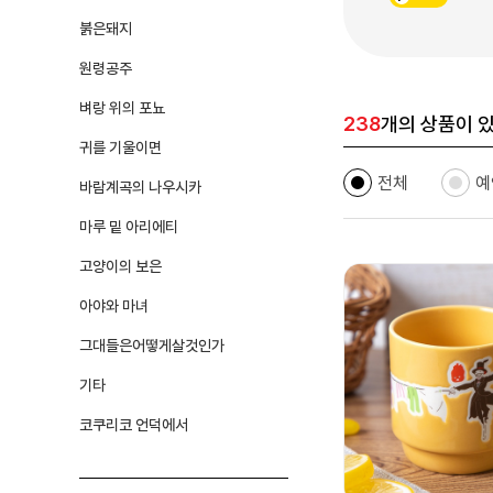
붉은돼지
원령공주
벼랑 위의 포뇨
238
개의 상품이 
귀를 기울이면
전체
예
바람계곡의 나우시카
마루 밑 아리에티
고양이의 보은
아야와 마녀
그대들은어떻게살것인가
기타
코쿠리코 언덕에서