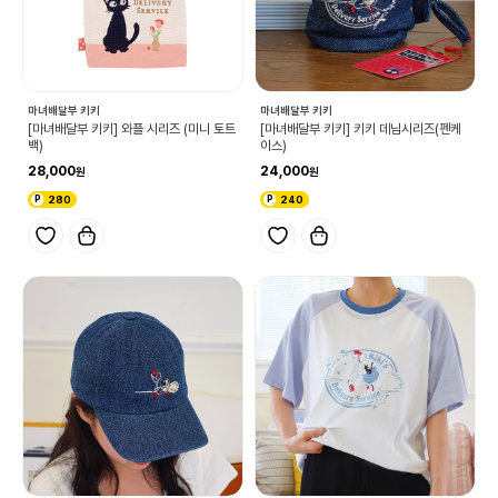
마녀배달부 키키
마녀배달부 키키
[마녀배달부 키키] 와플 시리즈 (미니 토트
[마녀배달부 키키] 키키 데님시리즈(펜케
백)
이스)
28,000
24,000
280
240