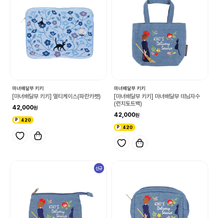
마녀배달부 키키
마녀배달부 키키
[마녀배달부 키키] 멀티케이스(파란카펫)
[마녀배달부 키키] 마녀배달부 데님자수
(런치토트백)
42,000
42,000
420
420
신규