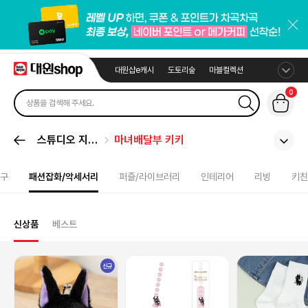
대원샵e캐시
도토리숲
마블컬렉션
0
스튜디오 지브
마녀배달부 키키
리
구
패션잡화/악세서리
퍼즐/라이브러리
인테리어
리빙
키친
신상품
베스트
신규