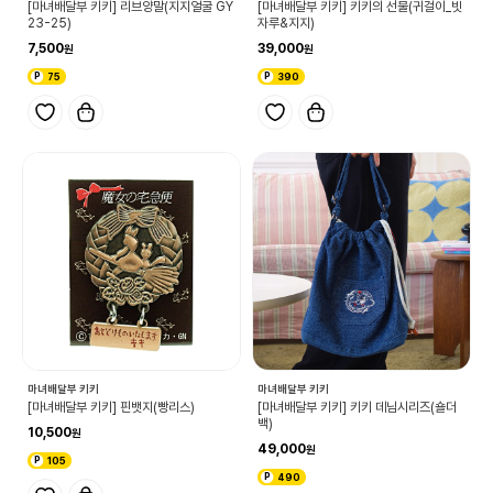
[마녀배달부 키키] 리브양말(지지얼굴 GY
[마녀배달부 키키] 키키의 선물(귀걸이_빗
23-25)
자루&지지)
7,500
39,000
75
390
마녀배달부 키키
마녀배달부 키키
[마녀배달부 키키] 핀뱃지(빵리스)
[마녀배달부 키키] 키키 데님시리즈(숄더
백)
10,500
49,000
105
490