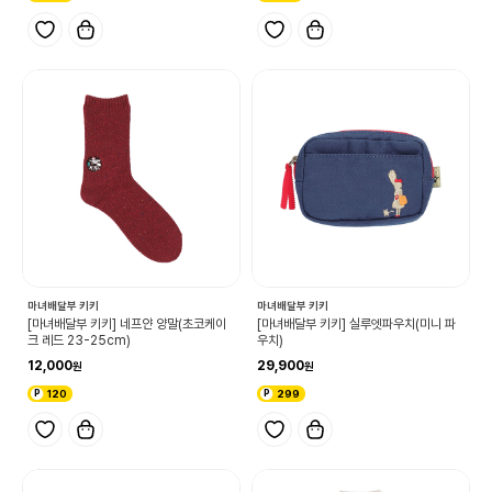
마녀배달부 키키
마녀배달부 키키
[마녀배달부 키키] 네프얀 양말(초코케이
[마녀배달부 키키] 실루엣파우치(미니 파
크 레드 23-25cm)
우치)
12,000
29,900
120
299