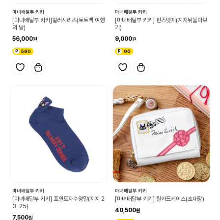
마녀배달부 키키
마녀배달부 키키
[마녀배달부 키키]컬러시리즈(토트백 여행
[마녀배달부 키키] 핀즈뱃지(지지뒤돌아보
의 날)
기)
56,000
9,000
560
90
마녀배달부 키키
마녀배달부 키키
[마녀배달부 키키] 릴카드케이스(초대장)
[마녀배달부 키키] 포인트자수양말(지지 2
3-25)
40,500
7,500