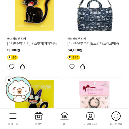
마녀배달부 키키
마녀배달부 키키
[마녀배달부 키키] 핀즈뱃지(지지하품)
[마녀배달부 키키]보스턴백(코리코마을)
9,000
64,000
90
640
카테고리
이벤트
홈
마이페이지
최근본상품