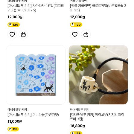
마녀배달부 키키
귀를 기울이면
[마녀배달부 키키] 사가라자수양말(지지의
[귀를 기울이면] 플로트양말(바론옆모습 2
머그컵 WH 23-25)
3-25)
12,000
12,000
120
120
마녀배달부 키키
마녀배달부 키키
[마녀배달부 키키] 미니타올(파란카펫)
[마녀배달부 키키] 헤어고무(지지의 화이
트머그컵)
11,000
16,800
110
168