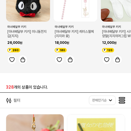
마녀배달부 키키
마녀배달부 키키
마녀배달부 키키
[마녀배달부 키키] 미니동전지
[마녀배달부 키키] 레이스팔찌
[마녀배달부 키키] 
갑(지지)
(지지와 꽃)
양말(지지의머그컵 WH
5)
26,000
18,000
12,000
260
180
120
328
개의 상품이 있습니다.
필터
판매인기순