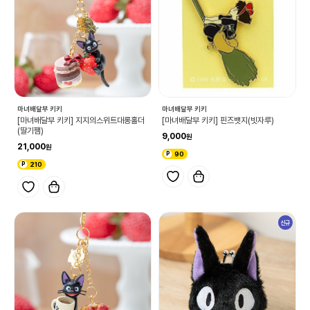
마녀배달부 키키
마녀배달부 키키
[마녀배달부 키키] 지지의스위트대롱홀더
[마녀배달부 키키] 핀즈뱃지(빗자루)
(딸기쨈)
9,000
21,000
90
210
신규