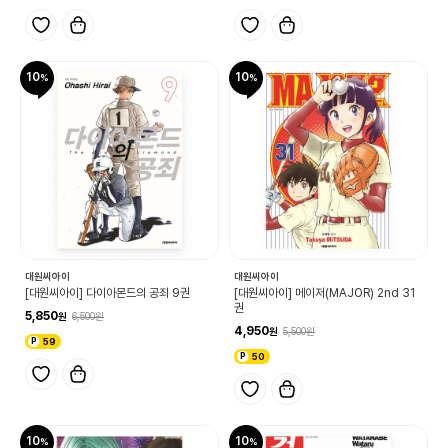
10
10
대원씨아이
대원씨아이
[대원씨아이] 다이아몬드의 공죄 9권
[대원씨아이] 메이저(MAJOR) 2nd 31
권
5,850
6,500
4,950
5,500
59
50
10
10