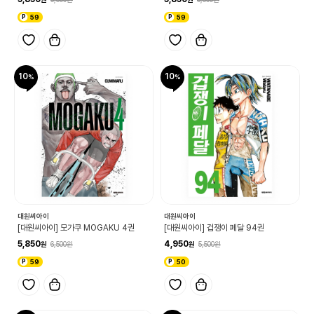
59
59
10
10
대원씨아이
대원씨아이
[대원씨아이] 모가쿠 MOGAKU 4권
[대원씨아이] 겁쟁이 페달 94권
5,850
4,950
6,500
5,500
59
50