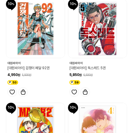
10
10
대원씨아이
대원씨아이
[대원씨아이] 겁쟁이 페달 92권
[대원씨아이] 독스레드 5권
4,950
5,850
5,500
6,500
50
59
10
10