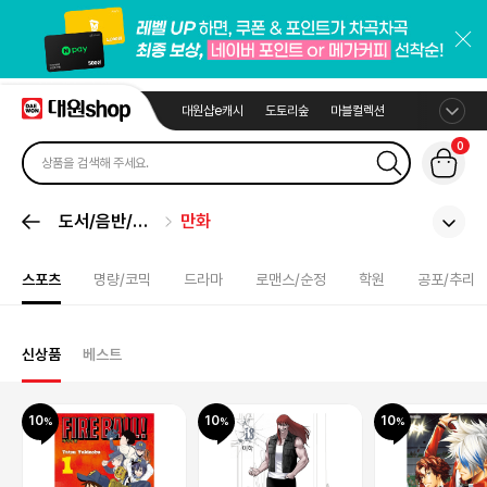
대원샵e캐시
도토리숲
마블컬렉션
0
도서/음반/취
만화
미
스포츠
명량/코믹
드라마
로맨스/순정
학원
공포/추리
신상품
베스트
10
10
10