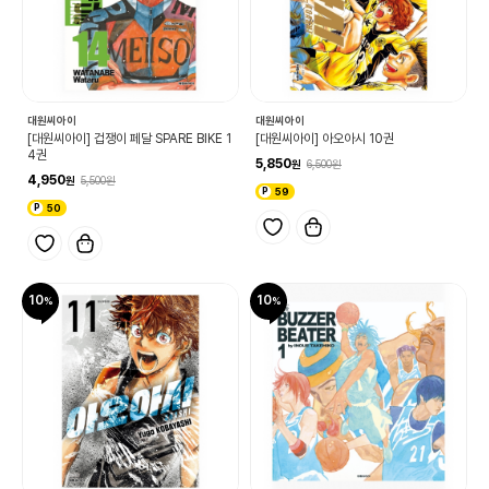
대원씨아이
대원씨아이
[대원씨아이] 겁쟁이 페달 SPARE BIKE 1
[대원씨아이] 아오아시 10권
4권
5,850
6,500
4,950
5,500
59
50
10
10