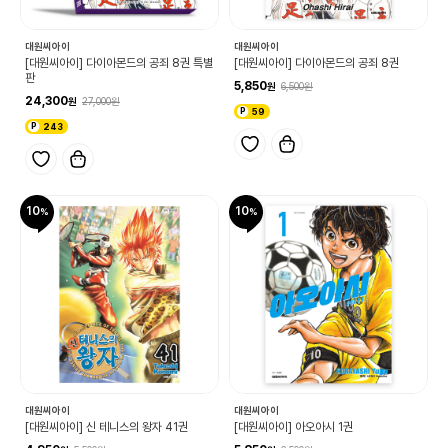
대원씨아이
대원씨아이
[대원씨아이] 다이아몬드의 공죄 8권 특별
[대원씨아이] 다이아몬드의 공죄 8권
판
5,850
6,500
24,300
27,000
59
243
10
10
대원씨아이
대원씨아이
[대원씨아이] 신 테니스의 왕자 41권
[대원씨아이] 아오아시 1권