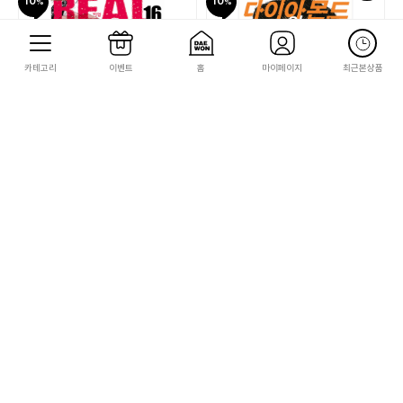
10
10
카테고리
이벤트
홈
마이페이지
최근본상품
대원씨아이
대원씨아이
[대원씨아이] 리얼 16권
[대원씨아이] 다이아몬드의 공죄 7권
5,850
5,850
6,500
6,500
59
59
10
10