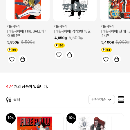
대원씨아이
대원씨아이
대원씨아이
[대원씨아이] FIRE BALL 파이
[대원씨아이] 격기3반 18권
[대원씨아이] 신 테니
어 볼! 1권
44권
5,500
4,950
6,500
6,000
5,850
5,400
50
59
54
474
개의 상품이 있습니다.
필터
판매인기순
10
10