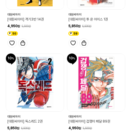
대원씨아이
대원씨아이
[대원씨아이] 격기3반 14권
[대원씨아이] 투 온 아이스 1권
4,950
5,850
5,500
6,500
50
59
10
10
대원씨아이
대원씨아이
[대원씨아이] 독스레드 2권
[대원씨아이] 겁쟁이 페달 89권
5,850
4,950
6,500
5,500