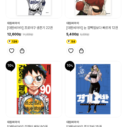
대원씨아이
대원씨아이
[대원씨아이] 프로야구 생존기 22권
[대원씨아이] 눈 깜빡임보다 빠르게 12권
12,600
5,400
14,000
6,000
126
54
10
10
대원씨아이
대원씨아이
[대원씨아이] 겁쟁이 페달 90권
[대원씨아이] 격기3반 15권