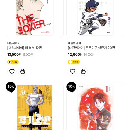
대원씨아이
대원씨아이
[대원씨아이] 더 복서 12권
[대원씨아이] 프로야구 생존기 20권
13,500
12,600
15,000
14,000
135
126
10
10