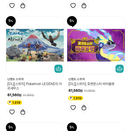
5
5
닌텐도 스위치
닌텐도 스위치
[DL][스위치] Pokemon LEGENDS 아
[DL][스위치] 포켓몬스터 바이올렛
르세우스
61,560
64,800
61,560
64,800
1,232
1,232
5
5