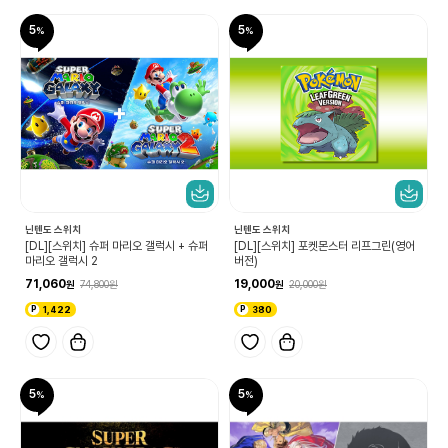
5
5
닌텐도 스위치
닌텐도 스위치
[DL][스위치] 슈퍼 마리오 갤럭시 + 슈퍼
[DL][스위치] 포켓몬스터 리프그린(영어
마리오 갤럭시 2
버전)
71,060
19,000
74,800
20,000
1,422
380
5
5