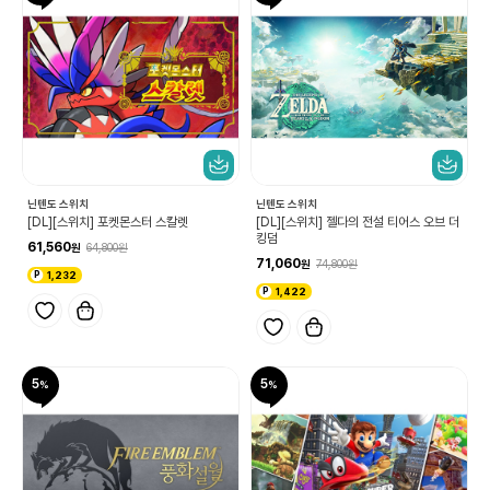
닌텐도 스위치
닌텐도 스위치
[DL][스위치] 포켓몬스터 스칼렛
[DL][스위치] 젤다의 전설 티어스 오브 더
킹덤
61,560
64,800
71,060
74,800
1,232
1,422
5
5