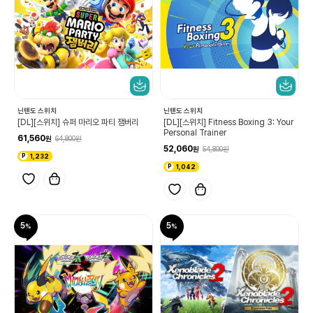
닌텐도 스위치
닌텐도 스위치
[DL][스위치] 슈퍼 마리오 파티 잼버리
[DL][스위치] Fitness Boxing 3: Your
Personal Trainer
61,560
64,800
52,060
54,800
1,232
1,042
5
5