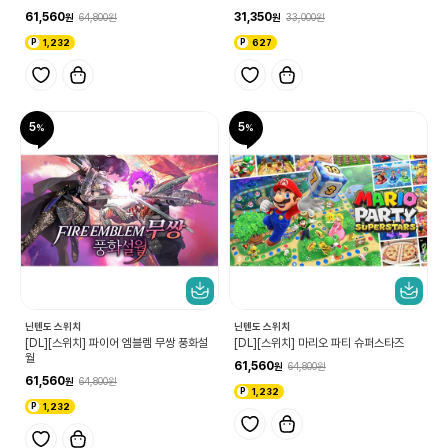
61,560
31,350
64,800
33,000
1,232
627
5
5
닌텐도 스위치
닌텐도 스위치
[DL][스위치] 파이어 엠블렘 무쌍 풍화설
[DL][스위치] 마리오 파티 슈퍼스타즈
월
61,560
64,800
61,560
64,800
1,232
1,232