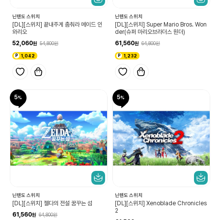
닌텐도 스위치
닌텐도 스위치
[DL][스위치] 끝내주게 춤춰라 메이드 인
[DL][스위치] Super Mario Bros. Won
와리오
der(슈퍼 마리오브라더스 원더)
52,060
61,560
54,800
64,800
1,042
1,232
5
5
닌텐도 스위치
닌텐도 스위치
[DL][스위치] 젤다의 전설 꿈꾸는 섬
[DL][스위치] Xenoblade Chronicles
2
61,560
64,800