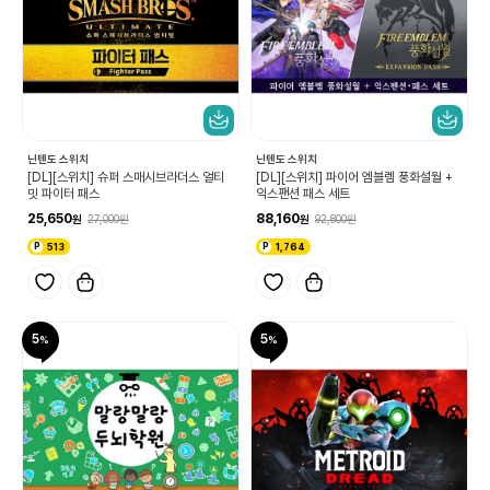
닌텐도 스위치
닌텐도 스위치
[DL][스위치] 슈퍼 스매시브라더스 얼티
[DL][스위치] 파이어 엠블렘 풍화설월 +
밋 파이터 패스
익스팬션 패스 세트
25,650
88,160
27,000
92,800
513
1,764
5
5