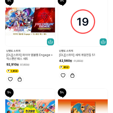
5
5
닌텐도 스위치
닌텐도 스위치
[DL][스위치] 파이어 엠블렘 Engage +
[DL][스위치] 세계 게임전집 51
익스팬션 패스 세트
42,560
44,800
92,910
97,800
852
1,859
5
5