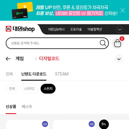
대원샵e캐시
도토리숲
마블컬렉션
0
게임
디지털코드
전체
닌텐도 다운로드
STEAM
전체
스위치2
스위치
신상품
베스트
5
신규
신규