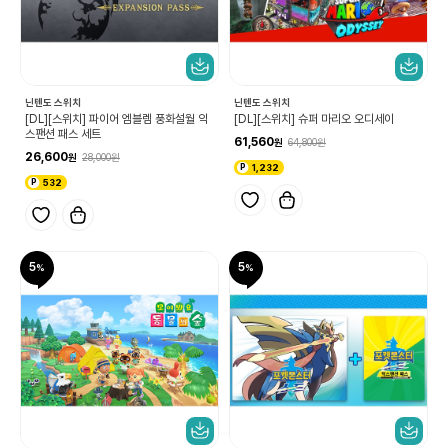
닌텐도 스위치
닌텐도 스위치
[DL][스위치] 파이어 엠블렘 풍화설월 익
[DL][스위치] 슈퍼 마리오 오디세이
스팬션 패스 세트
61,560
64,800
26,600
28,000
1,232
532
5
5