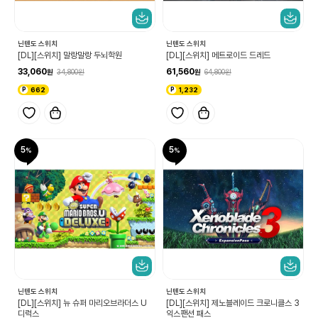
닌텐도 스위치
닌텐도 스위치
[DL][스위치] 말랑말랑 두뇌학원
[DL][스위치] 메트로이드 드레드
33,060
61,560
34,800
64,800
662
1,232
5
5
닌텐도 스위치
닌텐도 스위치
[DL][스위치] 뉴 슈퍼 마리오브라더스 U
[DL][스위치] 제노블레이드 크로니클스 3
디럭스
익스팬션 패스