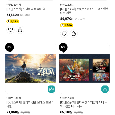
닌텐도 스위치
닌텐도 스위치
[DL][스위치] 모여봐요 동물의 숲
[DL][스위치] 포켓몬스터소드 + 익스팬션
패스 세트
61,560
64,800
89,970
94,700
1,232
1,800
5
5
닌텐도 스위치
닌텐도 스위치
[DL][스위치] 젤다의 전설 브레스 오브 더
[DL][스위치] 젤다무쌍 대재앙의 시대 ＋
와일드
익스팬션 패스 세트
71,060
85,310
74,800
89,800