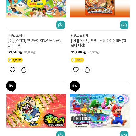
닌텐도 스위치
닌텐도 스위치
[DL][스위치] 친구모아 아일랜드 두근두
[DL][스위치] 포켓몬스터 파이어레드(일
근 라이프
본어 버전)
61,560
19,000
64,800
20,000
1,232
380
5
5