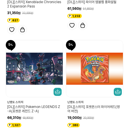
[DL][스위치] Xenoblade Chronicles
[DL][스위치] 파이어 엠블렘 풍화설월
2 Expansion Pass
61,560
64,800
31,350
33,000
1,232
627
5
5
닌텐도 스위치
닌텐도 스위치
[DL][스위치] Pokemon LEGENDS Z
[DL][스위치] 포켓몬스터 파이어레드(영
-A(포켓몬 레전드 Z-A)
어 버전)
66,310
19,000
69,800
20,000
1,327
380