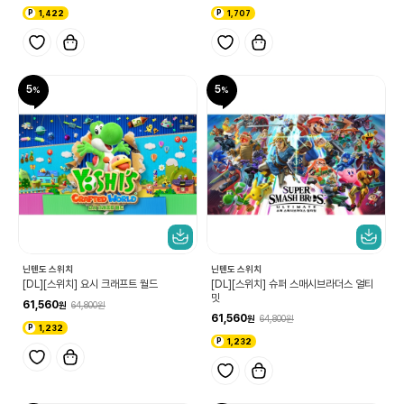
1,422
1,707
5
5
닌텐도 스위치
닌텐도 스위치
[DL][스위치] 요시 크래프트 월드
[DL][스위치] 슈퍼 스매시브라더스 얼티
밋
61,560
64,800
61,560
64,800
1,232
1,232