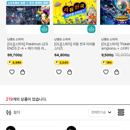
닌텐도 스위치
닌텐도 스위치
닌텐도 스위치
[DL][스위치] Pokémon LEG
[DL][스위치] 리듬 천국 미라클
[DL][스위치] 「Pok
ENDS Z-A + 메가 차원 러시
스타즈
ampions」 + 스타터
세트
10,000
99,700
64,800
9,500
4,985
3,240
190
219
개의 상품이 있습니다.
필터
판매인기순