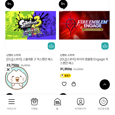
5
5
닌텐도 스위치
닌텐도 스위치
[DL][스위치] 스플래툰 3 익스팬션 패스
[DL][스위치] 파이어 엠블렘 Engage 익
스팬션 패스
23,750
25,000
31,350
33,000
475
627
5
5
카테고리
이벤트
홈
마이페이지
최근본상품