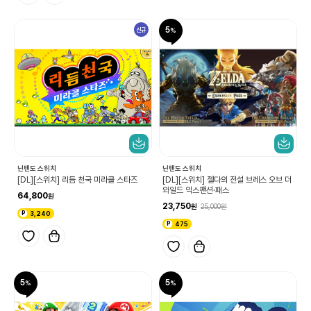
5
신규
닌텐도 스위치
닌텐도 스위치
[DL][스위치] 리듬 천국 미라클 스타즈
[DL][스위치] 젤다의 전설 브레스 오브 더
와일드 익스팬션·패스
64,800
23,750
25,000
3,240
475
5
5