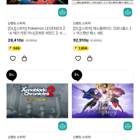
닌텐도 스위치
닌텐도 스위치
[DL][스위치] Pokemon LEGENDS Z
[DL][스위치] 제노블레이드 크로니클스 2
-A 메가 차원 러시(포켓몬 레전드 Z-A 메
+ 익스팬션 패스 세트
가차원 러시)
28,410
92,910
29,900
97,800
569
1,859
5
5
닌텐도 스위치
닌텐도 스위치