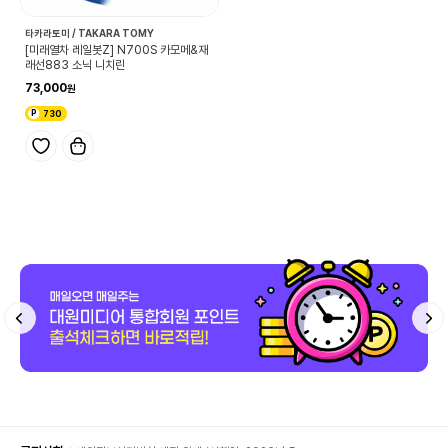
타카라토미 / TAKARA TOMY
[미래열차 레일봇Z] N700S 카모메&재
래선883 소닉 니치린
73,000
730