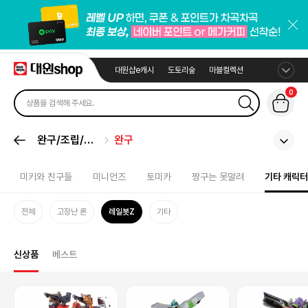
대원샵e캐시
도토리숲
마블컬렉션
0
완구/조립/봉
완구
제
미키와 친구들
미니언즈
토미카
짱구는 못말려
기타 캐릭터
전체
고장난 론
레일봇Z
기타
신상품
베스트