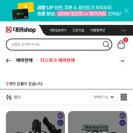
대원샵e캐시
도토리숲
마블컬렉션
0
예약판매
티스파크 예약판매
2
개의 상품이 있습니다.
필터
판매인기순
예약
예약
신규
신규