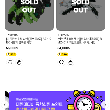
T-SPARK
T-SPARK
[예약판매 8월 발매][조이드AZ] AZ-10
[예약판매 8월 발매][리얼라이즈모델] R
EX 시팬저 암흑군 사양
MZ-017 커맨드울프 시가전 사양
55,000
54,000
550
540