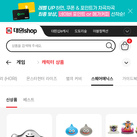
대원샵e캐시
도토리숲
마블컬렉션
0
게임
캐릭터 상품
리 (HORI)
몬스터헌터 라이즈
별의 커비
스퀘어에닉스
가이드북
신상품
베스트