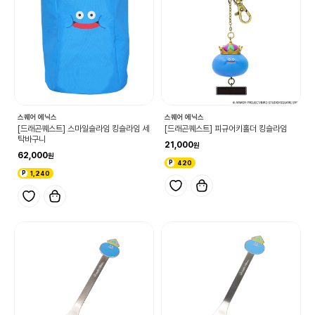
스퀘어 에닉스
스퀘어 에닉스
[드래곤퀘스트] 스마일슬라임 킹슬라임 세
[드래곤퀘스트] 피규어키홀더 킹슬라임
탁바구니
21,000
62,000
420
1,240