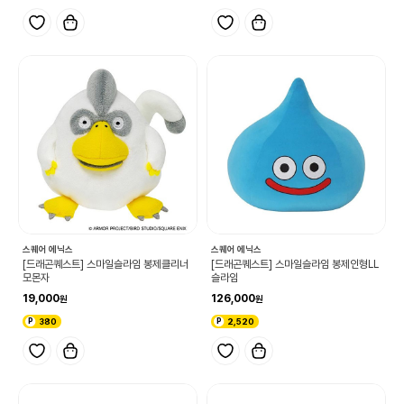
스퀘어 에닉스
스퀘어 에닉스
[드래곤퀘스트] 스마일슬라임 봉제클리너
[드래곤퀘스트] 스마일슬라임 봉제인형LL
모몬자
슬라임
19,000
126,000
380
2,520