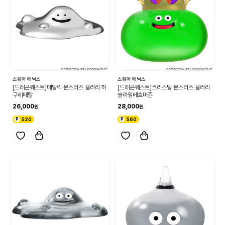
스퀘어 에닉스
스퀘어 에닉스
[드래곤퀘스트]메탈릭 몬스터즈 갤러리 하
[드래곤퀘스트]크리스탈 몬스터즈 갤러리
구레메탈
슬라임베호마즌
26,000
28,000
520
560