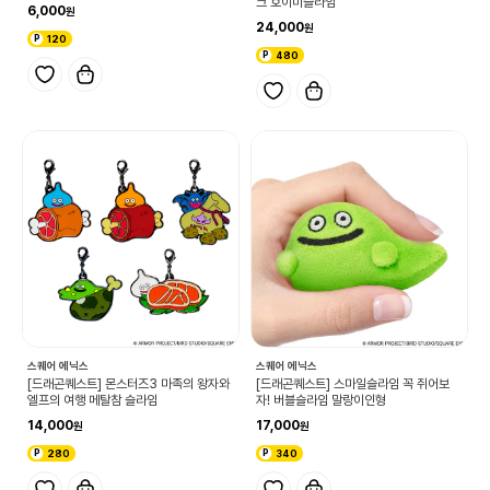
크 호이미슬라임
6,000
24,000
120
480
스퀘어 에닉스
스퀘어 에닉스
[드래곤퀘스트] 몬스터즈3 마족의 왕자와
[드래곤퀘스트] 스마일슬라임 꼭 쥐어보
엘프의 여행 메탈참 슬라임
자! 버블슬라임 말랑이인형
14,000
17,000
280
340