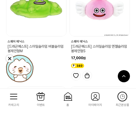
스퀘어 에닉스
스퀘어 에닉스
[드래곤퀘스트] 스마일슬라임 버블슬라임
[드래곤퀘스트] 스마일슬라임 엔젤슬라임
봉제인형M
봉제인형S
24,000
17,000
480
340
카테고리
이벤트
홈
마이페이지
최근본상품