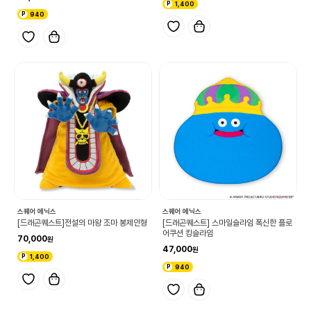
1,400
940
스퀘어 에닉스
스퀘어 에닉스
[드래곤퀘스트]전설의 마왕 조마 봉제인형
[드래곤퀘스트] 스마일슬라임 폭신한 플로
어쿠션 킹슬라임
70,000
47,000
1,400
940