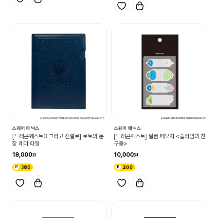
스퀘어 에닉스
스퀘어 에닉스
[드래곤퀘스트3 그리고 전설로] 로토의 문
[드래곤퀘스트] 필름 메모지 <슬라임과 친
장 레더 파일
구들>
19,000
10,000
380
200