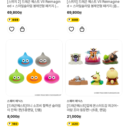
[스위치 2] 드래곤 퀘스트 VII Reimagin
[스위치] 드래곤 퀘스트 VII Reimagine
ed + 스마일슬라임 봉제인형 패키지 (옵
d + 스마일슬라임 봉제인형 패키지 (옵션
션선택)
선택)
69,800
69,800
698
698
스퀘어 에닉스
스퀘어 에닉스
[드래곤퀘스트]미니 소프비 컬렉션 슬라임
[드래곤퀘스트]입체 몬스터도감 피규어~
이 잔뜩! 편(5종랜덤, 단품)
마왕 조마 등장편!~(6종, 랜덤)
8,000
21,000
160
420