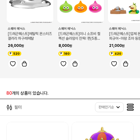
스퀘어 에닉스
스퀘어 에닉스
스퀘어 에닉스
[드래곤퀘스트]메탈릭 몬스터즈
[드래곤퀘스트]미니 소프비 컬
[드래곤퀘스트]입체 
갤러리 하구레메탈
렉션 슬라임이 잔뜩! 편(5종랜
피규어~마왕 조마 등장
덤, 단품)
종, 랜덤)
26,000
8,000
21,000
520
160
420
80
개의 상품이 있습니다.
필터
판매인기순