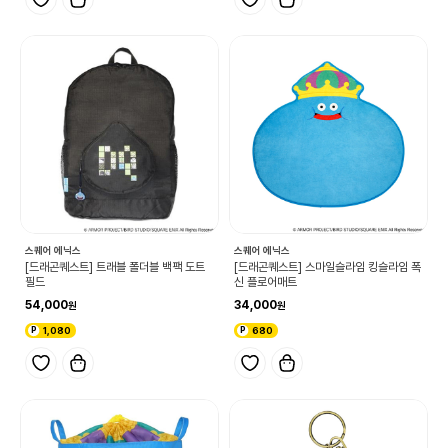
스퀘어 에닉스
스퀘어 에닉스
[드래곤퀘스트] 트래블 폴더블 백팩 도트
[드래곤퀘스트] 스마일슬라임 킹슬라임 폭
필드
신 플로어매트
54,000
34,000
1,080
680