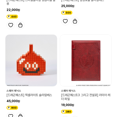
루
25,000
22,000
500
440
스퀘어 에닉스
스퀘어 에닉스
[드래곤퀘스트] 픽셀라이트 슬라임베스
[드래곤퀘스트3 그리고 전설로] 라미아 레
더 파일
45,000
19,000
900
380