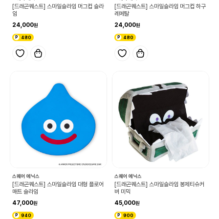
[드래곤퀘스트] 스마일슬라임 머그컵 슬라
[드래곤퀘스트] 스마일슬라임 머그컵 하구
임
레메탈
24,000
24,000
480
480
스퀘어 에닉스
스퀘어 에닉스
[드래곤퀘스트] 스마일슬라임 대형 플로어
[드래곤퀘스트] 스마일슬라임 봉제티슈커
매트 슬라임
버 미믹
47,000
45,000
940
900