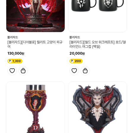
블리자드
블리자드
[블리자드][디아블로] 릴리트 고양이 피규
[블리자드][월드 오브 워크래프트] 호드/얼
어
라이언스 머그컵 (택일)
130,000
20,000
1,300
200