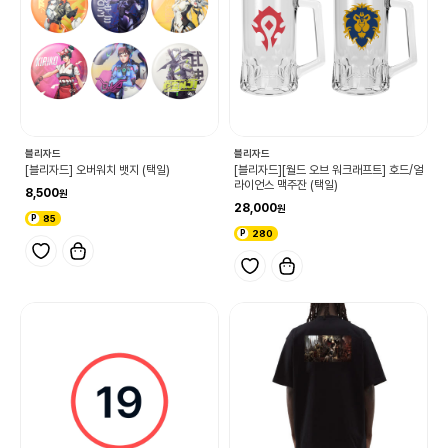
블리자드
블리자드
[블리자드] 오버워치 뱃지 (택일)
[블리자드][월드 오브 워크래프트] 호드/얼
라이언스 맥주잔 (택일)
8,500
28,000
85
280