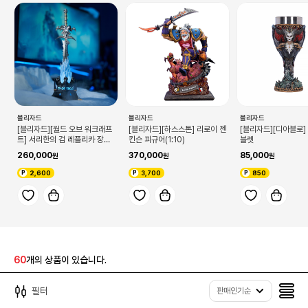
블리자드
블리자드
블리자드
[블리자드][월드 오브 워크래프
[블리자드][하스스톤] 리로이 젠
[블리자드][디아블로]
트] 서리한의 검 레플리카 장식
킨슨 피규어(1:10)
블렛
(케이스 포함)
260,000
370,000
85,000
2,600
3,700
850
60
개의 상품이 있습니다.
필터
판매인기순