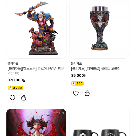
블리자드
블리자드
[블리자드][하스스톤] 리로이 젠킨슨 피규
[블리자드][디아블로] 릴리트 고블렛
어(1:10)
85,000
370,000
850
3,700