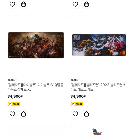
블리자드
블리자드
[블리자드][디아블로] 디아블로 IV 영웅들
[블리자드][블리즈컨] 2023 블리즈컨 키
마우스 장패드 XL
아트 데스크 매트
34,900
34,900
349
349