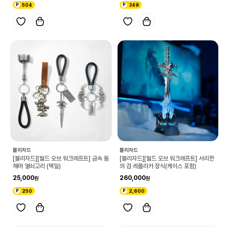
504
349
블리자드
블리자드
[블리자드][월드 오브 워크래프트] 금속 둠
[블리자드][월드 오브 워크래프트] 서리한
해머 열쇠고리 (택일)
의 검 레플리카 장식(케이스 포함)
25,000
260,000
250
2,600