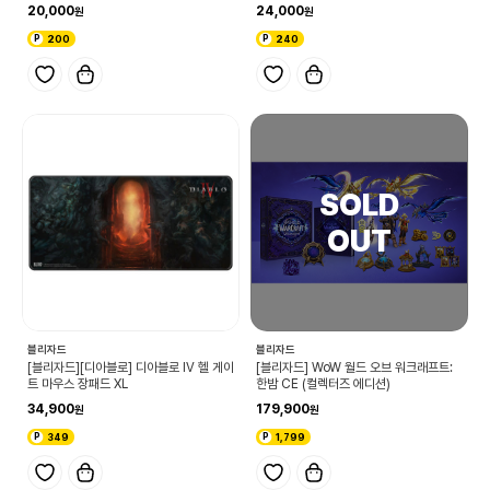
20,000
24,000
200
240
블리자드
블리자드
[블리자드][디아블로] 디아블로 IV 헬 게이
[블리자드] WoW 월드 오브 워크래프트:
트 마우스 장패드 XL
한밤 CE (컬렉터즈 에디션)
34,900
179,900
349
1,799