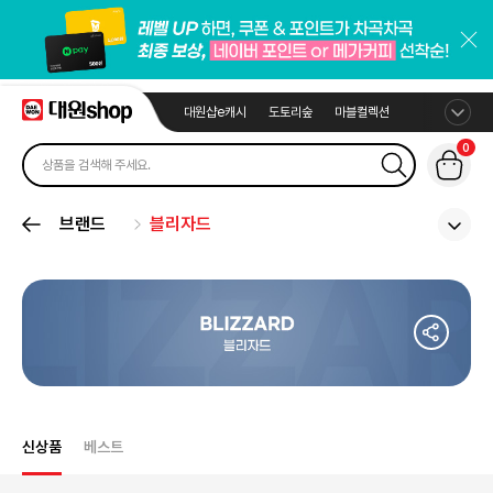
대원샵e캐시
도토리숲
마블컬렉션
0
브랜드
블리자드
신상품
베스트