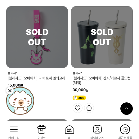
블리자드
블리자드
[블리자드][오버워치] 디바 토끼 열쇠고리
[블리자드][오버워치] 겐지/메르시 콜드컵
(택일)
15,000
30,000
150
300
카테고리
이벤트
홈
마이페이지
최근본상품