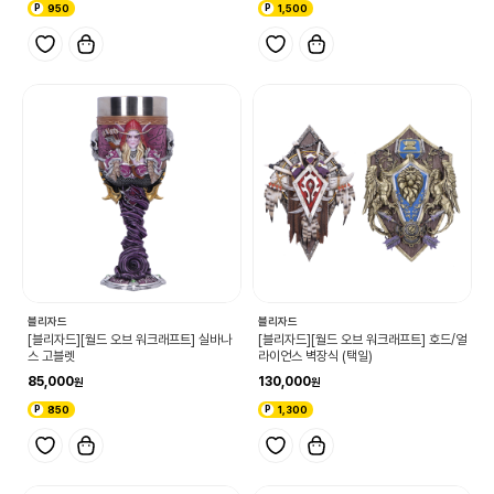
950
1,500
블리자드
블리자드
[블리자드][월드 오브 워크래프트] 실바나
[블리자드][월드 오브 워크래프트] 호드/얼
스 고블렛
라이언스 벽장식 (택일)
85,000
130,000
850
1,300