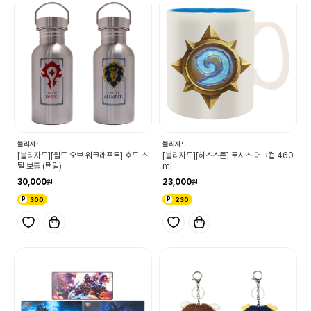
블리자드
블리자드
[블리자드][월드 오브 워크래프트] 호드 스
[블리자드][하스스톤] 로사스 머그컵 460
틸 보틀 (택일)
ml
30,000
23,000
300
230