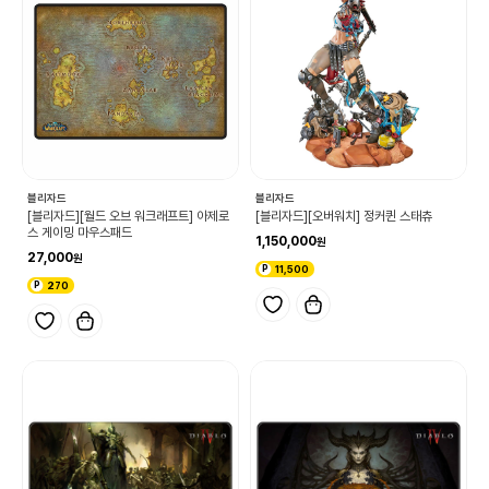
블리자드
블리자드
[블리자드][월드 오브 워크래프트] 아제로
[블리자드][오버워치] 정커퀸 스태츄
스 게이밍 마우스패드
1,150,000
27,000
11,500
270