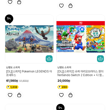
5
닌텐도 스위치
닌텐도 스위치
[DL][스위치] Pokemon LEGENDS 아
[DL][스위치2] 슈퍼 마리오브라더스 원더
르세우스
Nintendo Switch 2 Edition + 다 함
께 방울 파크 업그레이드 패스
61,560
20,000
64,800
1,232
200
5