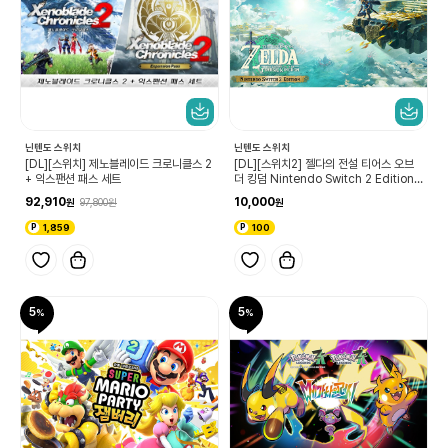
닌텐도 스위치
닌텐도 스위치
[DL][스위치] 제노블레이드 크로니클스 2
[DL][스위치2] 젤다의 전설 티어스 오브
+ 익스팬션 패스 세트
더 킹덤 Nintendo Switch 2 Edition
업그레이드 패스
92,910
10,000
97,800
1,859
100
5
5