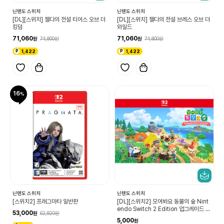
닌텐도 스위치
닌텐도 스위치
[DL][스위치] 젤다의 전설 티어스 오브 더
[DL][스위치] 젤다의 전설 브레스 오브 더
킹덤
와일드
71,060
71,060
74,800
74,800
1,422
1,422
16
닌텐도 스위치
닌텐도 스위치
[스위치2] 프래그마타 일반판
[DL][스위치2] 모여봐요 동물의 숲 Nint
endo Switch 2 Edition 업그레이드 패
53,000
62,820
스
5,000