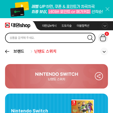
대원샵e캐시
도토리숲
마블컬렉션
0
브랜드
닌텐도 스위치
Nintendo Switch