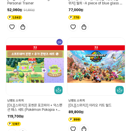
Personal Trainer
위치] 월희 -A piece of blue glass m
oon-
52,060
77,000
54,800
1,042
770
신규
닌텐도 스위치
닌텐도 스위치
[DL][스위치2] 포켓몬 포코피아 + 익스팬
[DL][스위치2] 마리오 카트 월드
션 패스 세트 (Pokémon Pokopia +익
89,800
스팬션 패스 세트)
119,700
898
1,197