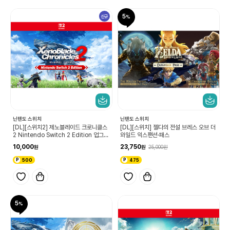
5
신규
닌텐도 스위치
닌텐도 스위치
[DL][스위치2] 제노블레이드 크로니클스
[DL][스위치] 젤다의 전설 브레스 오브 더
2 Nintendo Switch 2 Edition 업그레
와일드 익스팬션·패스
이드 패스
10,000
23,750
25,000
500
475
5