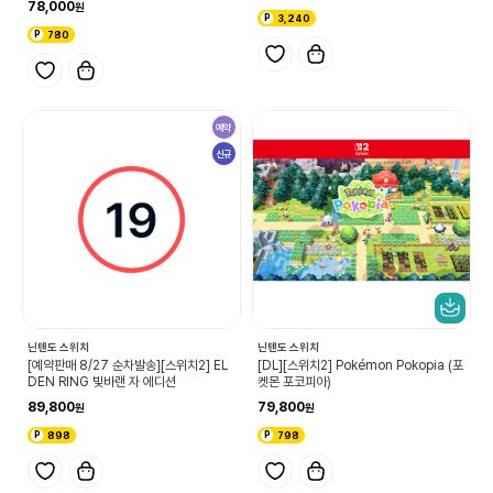
78,000
3,240
780
예약
신규
닌텐도 스위치
닌텐도 스위치
[예약판매 8/27 순차발송][스위치2] EL
[DL][스위치2] Pokémon Pokopia (포
DEN RING 빛바랜 자 에디션
켓몬 포코피아)
89,800
79,800
898
798