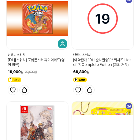
닌텐도 스위치
닌텐도 스위치
[DL][스위치] 포켓몬스터 파이어레드(영
[예약판매 10/1 순차발송][스위치2] Lies
어 버전)
of P: Complete Edition (피의 거짓)
19,000
69,800
20,000
380
698
신규