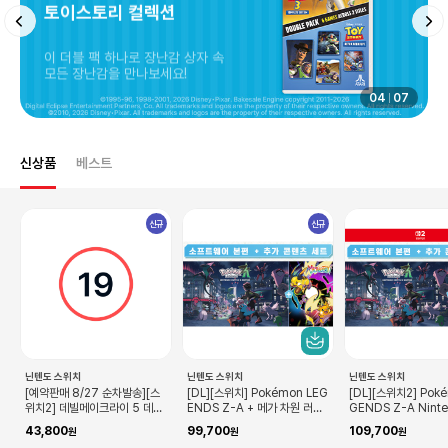
토이스토리 컬렉션
이 더블 팩 하나로 장난감 상자 속
모든 장난감을 만나보세요!
04
07
신상품
베스트
신규
신규
닌텐도 스위치
닌텐도 스위치
닌텐도 스위치
[예약판매 8/27 순차발송][스
[DL][스위치] Pokémon LEG
[DL][스위치2] Pok
위치2] 데빌메이크라이 5 데빌
ENDS Z-A + 메가 차원 러시
GENDS Z-A Nint
헌터 에디션
세트
itch 2 Edition +
43,800
99,700
109,700
시 세트