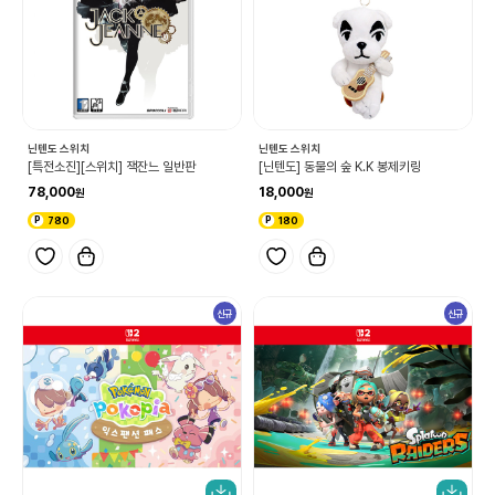
닌텐도 스위치
닌텐도 스위치
[특전소진][스위치] 잭잔느 일반판
[닌텐도] 동물의 숲 K.K 봉제키링
78,000
18,000
780
180
신규
신규