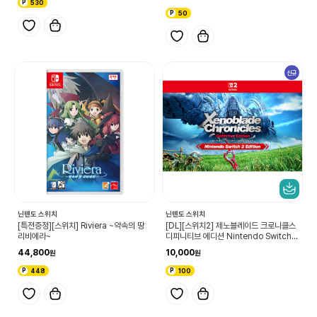
530
50
신규
닌텐도 스위치
닌텐도 스위치
[특전증정][스위치] Riviera ~약속의 땅
[DL][스위치2] 제노블레이드 크로니클스
리비에라~
디피니티브 에디션 Nintendo Switch 2
Edition 업그레이드 패스
44,800
10,000
448
100