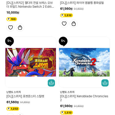
[DL][스위치2] 젤다의 전설 브레스 오브
[DL][스위치] 파이어 엠블렘 풍화설월
더 와일드 Nintendo Switch 2 Editio
61,560
64,800
n 업그레이드 패스
10,000
1,232
100
5
5
닌텐도 스위치
닌텐도 스위치
[DL][스위치] 포켓몬스터 스칼렛
[DL][스위치] Xenoblade Chronicles
2
61,560
64,800
61,560
64,800
1,232
1,232