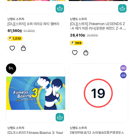
닌텐도 스위치
닌텐도 스위치
[DL][스위치] 슈퍼 마리오 파티 잼버리
[DL][스위치] Pokemon LEGENDS Z
-A 메가 차원 러시(포켓몬 레전드 Z-A 메
61,560
64,800
가차원 러시)
28,410
29,900
1,232
569
5
예약
신규
닌텐도 스위치
닌텐도 스위치
[DL][스위치] Fitness Boxing 3: Your
[예약판매 8/12 순차발송][특전증정][스