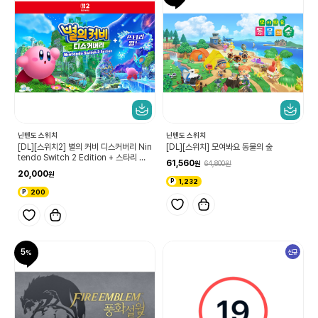
닌텐도 스위치
닌텐도 스위치
[DL][스위치2] 별의 커비 디스커버리 Nin
[DL][스위치] 모여봐요 동물의 숲
tendo Switch 2 Edition + 스타리 월
61,560
64,800
드 업그레이드 패스
20,000
1,232
200
5
신규