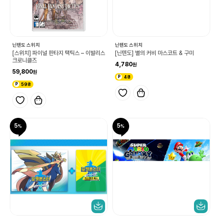
닌텐도 스위치
닌텐도 스위치
[스위치] 파이널 판타지 택틱스 – 이발리스
[닌텐도] 별의 커비 마스코트 & 구미
크로니클즈
4,780
59,800
48
598
5
5