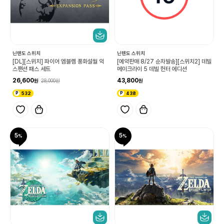
닌텐도 스위치
닌텐도 스위치
[DL][스위치] 파이어 엠블렘 풍화설월 익
[예약판매 8/27 순차발송][스위치2] 데빌
스팬션 패스 세트
메이크라이 5 데빌 헌터 에디션
26,600
43,800
28,000
532
438
5
5