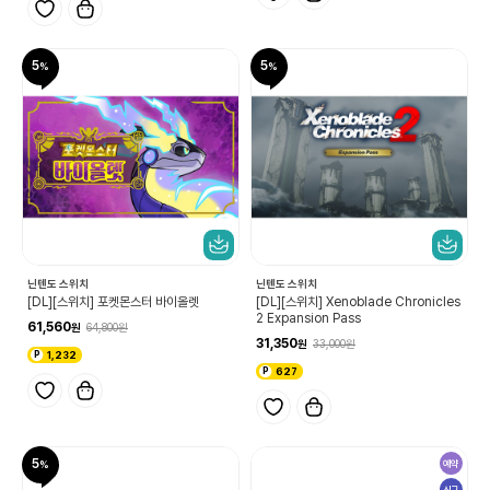
5
5
닌텐도 스위치
닌텐도 스위치
[DL][스위치] 포켓몬스터 바이올렛
[DL][스위치] Xenoblade Chronicles
2 Expansion Pass
61,560
64,800
31,350
33,000
1,232
627
5
예약
신규