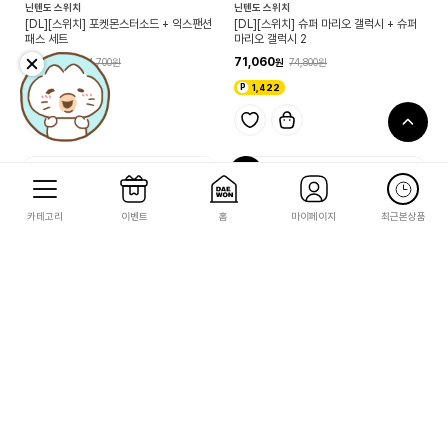
닌텐도 스위치
닌텐도 스위치
[DL][스위치] 포켓몬스터소드 + 익스팬션
[DL][스위치] 슈퍼 마리오 갤럭시 + 슈퍼
패스 세트
마리오 갤럭시 2
89,970
71,060
94,700
74,800
1,800
1,422
5
카테고리
이벤트
홈
마이페이지
최근본상품
닌텐도 스위치
닌텐도 스위치
[스위치2] 마이크로 SD Express 카드(A
[DL][스위치] 젤다무쌍 대재앙의 시대 ＋
ngelbird Go Switch 512GB)
익스팬션 패스 세트
189,200
85,310
89,800