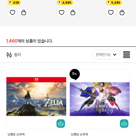
438
4,985
5,485
1,460
개의 상품이 있습니다.
필터
판매인기순
5
닌텐도 스위치
닌텐도 스위치