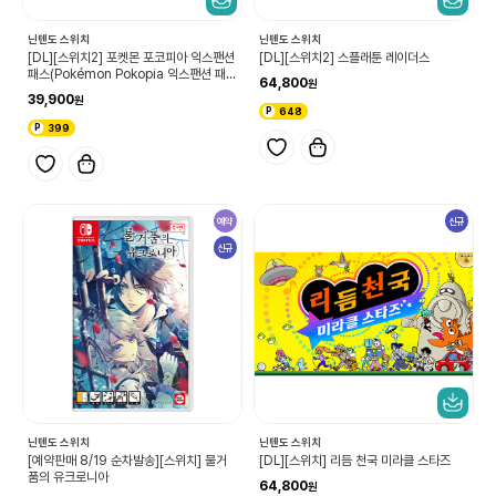
닌텐도 스위치
닌텐도 스위치
[DL][스위치2] 포켓몬 포코피아 익스팬션
[DL][스위치2] 스플래툰 레이더스
패스(Pokémon Pokopia 익스팬션 패
64,800
스)
39,900
648
399
예약
신규
신규
닌텐도 스위치
닌텐도 스위치
[예약판매 8/19 순차발송][스위치] 물거
[DL][스위치] 리듬 천국 미라클 스타즈
품의 유크로니아
64,800