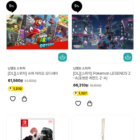
5
5
닌텐도 스위치
닌텐도 스위치
[DL][스위치] 슈퍼 마리오 오디세이
[DL][스위치] Pokemon LEGENDS Z
-A(포켓몬 레전드 Z-A)
61,560
64,800
66,310
69,800
1,232
1,327