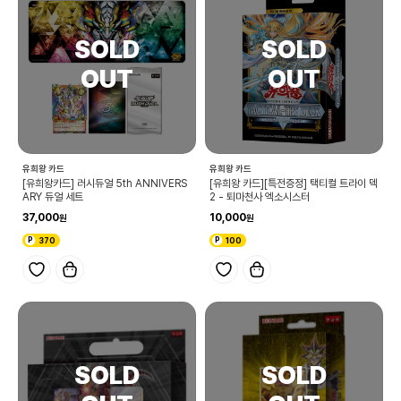
유희왕 카드
유희왕 카드
[유희왕카드] 러시듀얼 5th ANNIVERS
[유희왕 카드][특전증정] 택티컬 트라이 덱
ARY 듀얼 세트
2 - 퇴마천사 엑소시스터
37,000
10,000
370
100