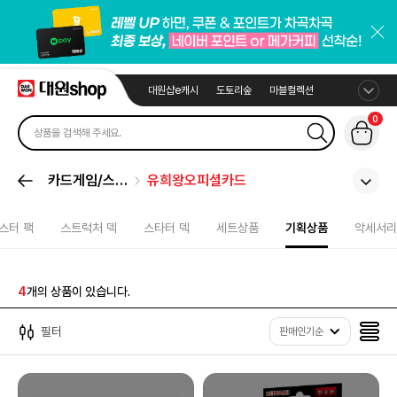
대원샵e캐시
도토리숲
마블컬렉션
0
카드게임/스포
유희왕오피셜카드
츠카드
스터 팩
스트럭처 덱
스타터 덱
세트상품
기획상품
악세서리
4
개의 상품이 있습니다.
필터
판매인기순