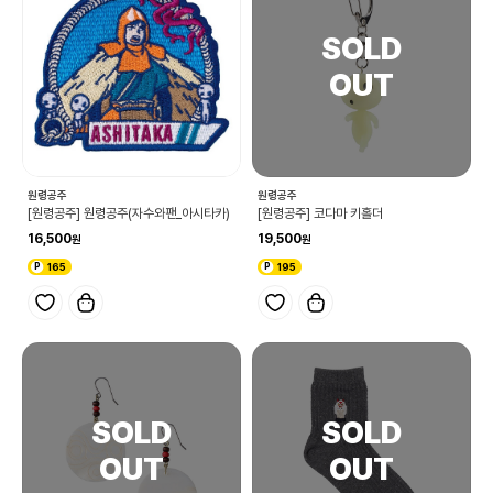
원령공주
원령공주
[원령공주] 원령공주(자수와팬_아시타카)
[원령공주] 코다마 키홀더
16,500
19,500
165
195