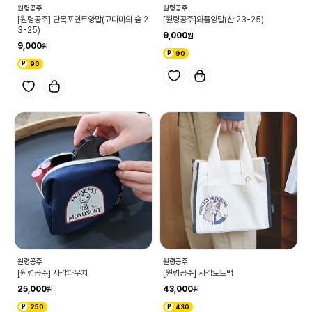
원령공주
원령공주
[원령공주] 단목포인트양말(고다마의 숲 2
[원령공주]와플양말(산 23-25)
3-25)
9,000
9,000
90
90
원령공주
원령공주
[원령공주] 사각파우치
[원령공주] 사각토트백
25,000
43,000
250
430