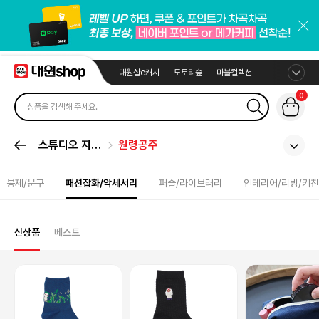
대원샵e캐시
도토리숲
마블컬렉션
0
스튜디오 지브
원령공주
리
봉제/문구
패션잡화/악세서리
퍼즐/라이브러리
인테리어/리빙/키친
신상품
베스트