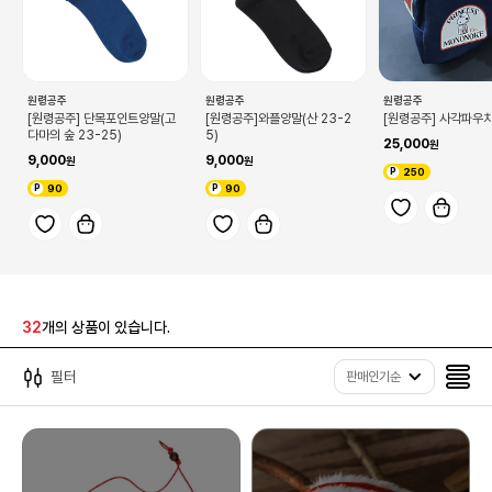
원령공주
원령공주
원령공주
[원령공주] 단목포인트양말(고
[원령공주]와플양말(산 23-2
[원령공주] 사각파우
다마의 숲 23-25)
5)
25,000
9,000
9,000
250
90
90
32
개의 상품이 있습니다.
필터
판매인기순