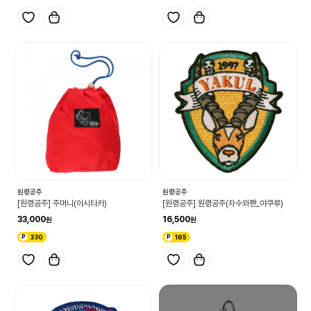
원령공주
원령공주
[원령공주] 주머니(아시타카)
[원령공주] 원령공주(자수와팬_야쿠루)
33,000
16,500
330
165