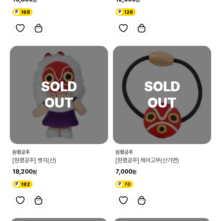
168
126
원령공주
원령공주
[원령공주] 뱃지(산)
[원령공주] 헤어고무(산가면)
18,200
7,000
182
70