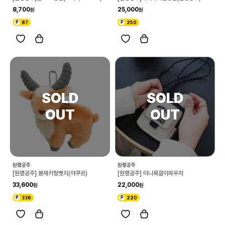
8,700
25,000
87
250
원령공주
원령공주
[원령공주] 봉제키링뱃지(야쿠르)
[원령공주] 미니목걸이파우치
33,600
22,000
336
220