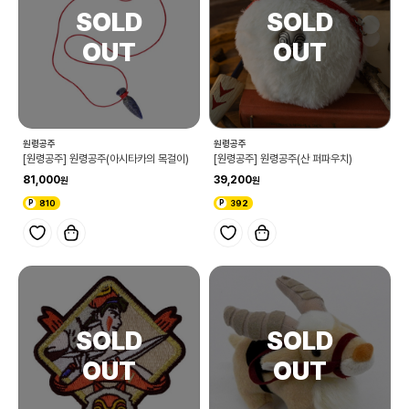
원령공주
원령공주
[원령공주] 원령공주(아시타카의 목걸이)
[원령공주] 원령공주(산 퍼파우치)
81,000
39,200
810
392