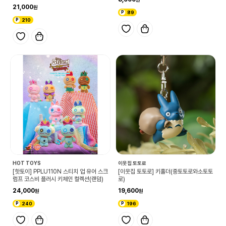
21,000
89
210
HOT TOYS
이웃집 토토로
[핫토이] PPLU110N 스티치 업 유어 스크
[이웃집 토토로] 키홀더(중토토로와소토토
럼프 코스비 플러시 키체인 컬렉션(랜덤)
로)
24,000
19,600
240
196