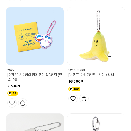
먼작귀
닌텐도 스위치
[먼작귀] 치이카와 썸머 랜덤 말랑키링 (랜
[닌텐도] 마리오카트 - 키링 바나나
덤, 7종)
16,200
2,500
162
25