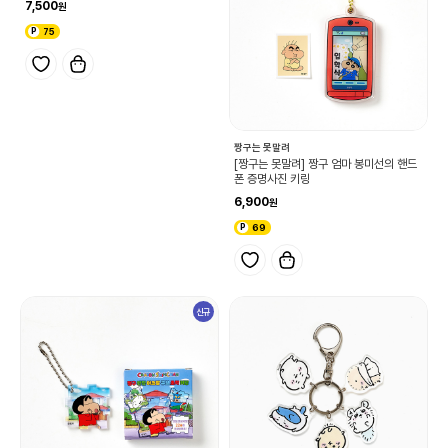
7,500
75
짱구는 못말려
[짱구는 못말려] 짱구 엄마 봉미선의 핸드
폰 증명사진 키링
6,900
69
신규