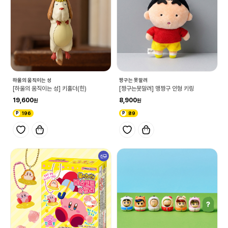
하울의 움직이는 성
짱구는 못말려
[하울의 움직이는 성] 키홀더(힌)
[짱구는못말려] 맹짱구 인형 키링
19,600
8,900
196
89
신규