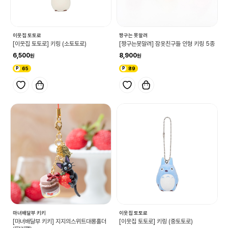
이웃집 토토로
짱구는 못말려
[이웃집 토토로] 키링 (소토토로)
[짱구는못말려] 잠옷친구들 인형 키링 5종
6,500
8,900
65
89
마녀배달부 키키
이웃집 토토로
[마녀배달부 키키] 지지의스위트대롱홀더
[이웃집 토토로] 키링 (중토토로)