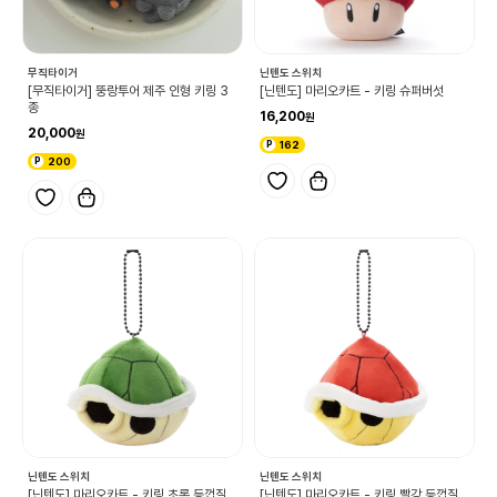
무직타이거
닌텐도 스위치
[무직타이거] 뚱랑투어 제주 인형 키링 3
[닌텐도] 마리오카트 - 키링 슈퍼버섯
종
16,200
20,000
162
200
닌텐도 스위치
닌텐도 스위치
[닌텐도] 마리오카트 - 키링 초록 등껍질
[닌텐도] 마리오카트 - 키링 빨강 등껍질