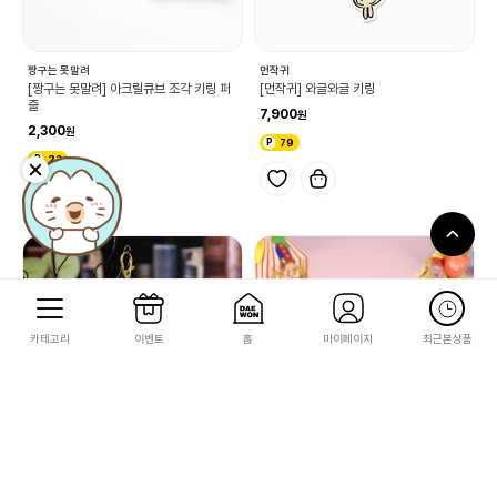
짱구는 못말려
먼작귀
[짱구는 못말려] 아크릴큐브 조각 키링 퍼
[먼작귀] 와글와글 키링
즐
7,900
2,300
79
23
카테고리
이벤트
홈
마이페이지
최근본상품
해리포터/신·동·사
해리포터/신·동·사
[해리포터] 물렁물렁 키홀더(도비)
[해리포터] 키홀더(개구리초코)