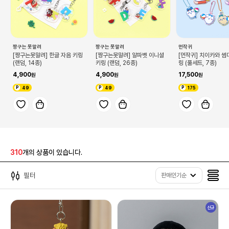
짱구는 못말려
짱구는 못말려
먼작귀
[짱구는못말려] 한글 자음 키링
[짱구는못말려] 알파벳 이니셜
[먼작귀] 치이카와 썸
(랜덤, 14종)
키링 (랜덤, 26종)
링 (풀세트, 7종)
4,900
4,900
17,500
49
49
175
310
개의 상품이 있습니다.
필터
판매인기순
신규