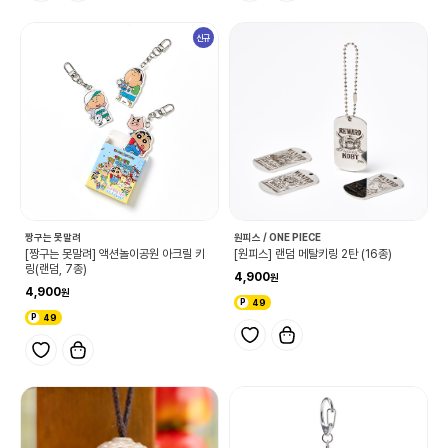
신규
짱구는 못말려
원피스 / ONE PIECE
[짱구는 못말려] 액션놀이공원 아크릴 키
[원피스] 랜덤 메탈키링 2탄 (16종)
링(랜덤, 7종)
4,900
4,900
49
49