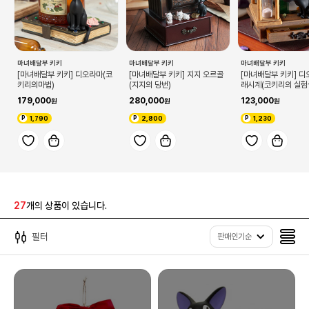
마녀배달부 키키
마녀배달부 키키
마녀배달부 키키
[마녀배달부 키키] 디오라마(코
[마녀배달부 키키] 지지 오르골
[마녀배달부 키키] 디
키리의마법)
(지지의 당번)
래시계(코키리의 실험
179,000
280,000
123,000
1,790
2,800
1,230
27
개의 상품이 있습니다.
필터
판매인기순