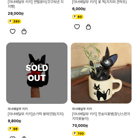
[마녀배달부 키키] 연필꽂이(갓구워낸 지
[마녀배달부 키키] 꽃 픽(지지와 큰하트)
지빵)
6,000
28,000
60
280
마녀배달부 키키
마녀배달부 키키
[마녀배달부 키키]손가락 봉제인형(지지)
[마녀배달부 키키] 한송이꽃병(장난스런지
지의꽃놀이)
9,800
70,000
98
700