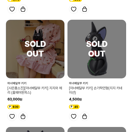
마녀배달부 키키
마녀배달부 키키
[사은품소진][마녀배달부 키키] 지지와 체
[마녀배달부 키키] 손가락인형(지지 카네
리 (홈웨어원피스)
이션)
63,000
4,500
630
45