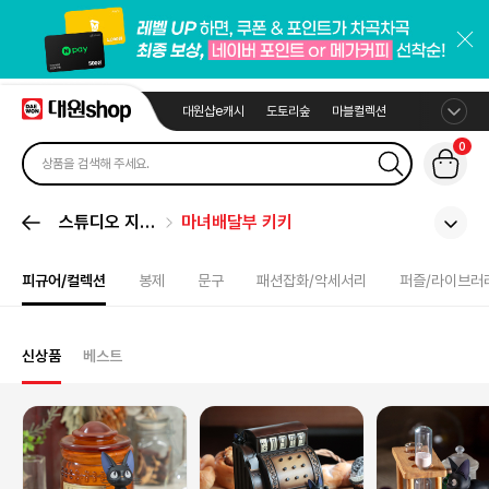
대원샵e캐시
도토리숲
마블컬렉션
0
스튜디오 지브
마녀배달부 키키
리
피규어/컬렉션
봉제
문구
패션잡화/악세서리
퍼즐/라이브러
신상품
베스트