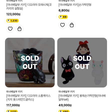
마녀배달부 키키
마녀배달부 키키
[마녀배달부 키키] 디오라마 모래시계(코
[마녀배달부 키키]손가락인형
키리의 실험실)
6,800
123,000
68
1,230
마녀배달부 키키
마녀배달부 키키
[마녀배달부 키키] 디오라마 소품케이스
[마녀배달부 키키] 봉제손가락인형(마녀배
(지지 꽃스테인드글라스)
달부set)
117,000
49,000
1,170
490