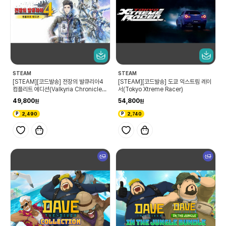
STEAM
STEAM
[STEAM][코드발송] 전장의 발큐리아4
[STEAM][코드발송] 도쿄 익스트림 레이
컴플리트 에디션(Valkyria Chronicles
서(Tokyo Xtreme Racer)
4 Complete Edition)
49,800
54,800
2,490
2,740
신규
신규