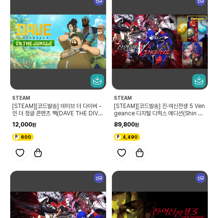
신규
신규
STEAM
STEAM
[STEAM][코드발송] 데이브 더 다이버 -
[STEAM][코드발송] 진·여신전생 5 Ven
인 더 정글 콘텐츠 팩(DAVE THE DIVE
geance 디지털 디럭스 에디션(Shin M
R - In the Jungle Content Pack)
egami Tensei V: Vengeance Digit
12,000
89,800
al Deluxe Edition)
600
4,490
신규
신규