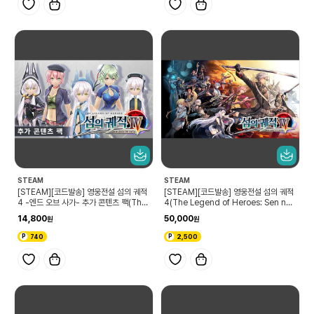
STEAM
STEAM
[STEAM][코드발송] 영웅전설 섬의 궤적
[STEAM][코드발송] 영웅전설 섬의 궤적
4 -엔드 오브 사가- 추가 콘텐츠 팩(The
4(The Legend of Heroes: Sen no
Legend of Heroes: Sen no Kiseki I
Kiseki IV)
14,800
50,000
V -THE END OF SAGA- Additiona
l Contents Pack)
740
2,500