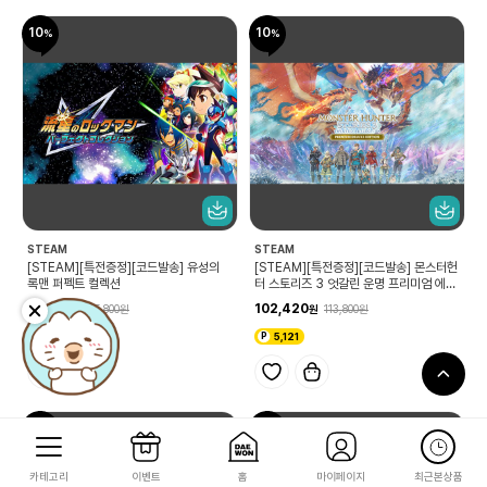
10
10
STEAM
STEAM
[STEAM][특전증정][코드발송] 유성의
[STEAM][특전증정][코드발송] 몬스터헌
록맨 퍼펙트 컬렉션
터 스토리즈 3 엇갈린 운명 프리미엄 에디
션
41,220
102,420
45,800
113,800
2,061
5,121
10
10
카테고리
이벤트
홈
마이페이지
최근본상품