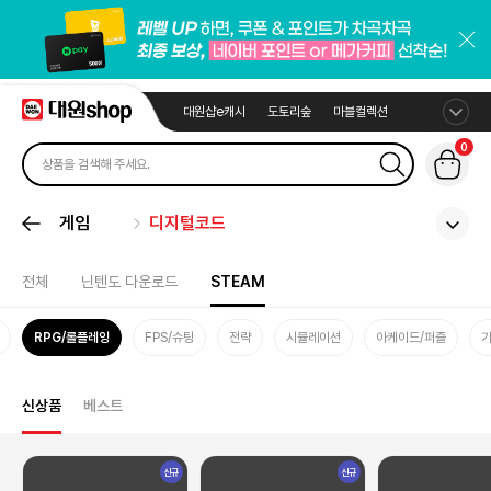
대원샵e캐시
도토리숲
마블컬렉션
0
게임
디지털코드
전체
닌텐도 다운로드
STEAM
RPG/롤플레잉
FPS/슈팅
전략
시뮬레이션
아케이드/퍼즐
신상품
베스트
신규
신규