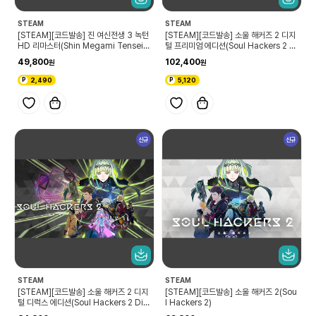
STEAM
STEAM
[STEAM][코드발송] 진 여신전생 3 녹턴
[STEAM][코드발송] 소울 해커즈 2 디지
HD 리마스터(Shin Megami Tensei II
털 프리미엄 에디션(Soul Hackers 2 Di
I Nocturne HD REMASTER)
gital Premium Edition)
49,800
102,400
2,490
5,120
신규
신규
STEAM
STEAM
[STEAM][코드발송] 소울 해커즈 2 디지
[STEAM][코드발송] 소울 해커즈 2(Sou
털 디럭스 에디션(Soul Hackers 2 Digi
l Hackers 2)
tal Deluxe Edition)