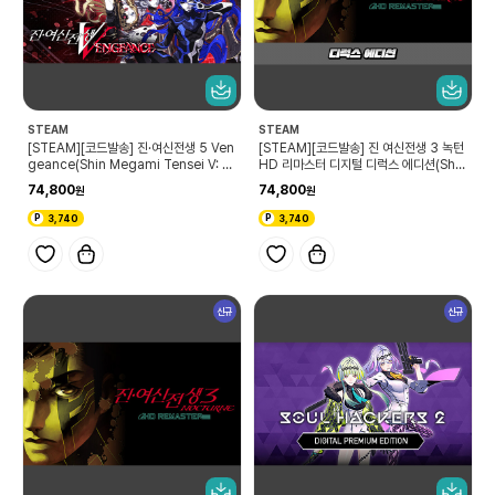
STEAM
STEAM
[STEAM][코드발송] 진·여신전생 5 Ven
[STEAM][코드발송] 진 여신전생 3 녹턴
geance(Shin Megami Tensei V: V
HD 리마스터 디지털 디럭스 에디션(Shin
engeance)
Megami Tensei III Nocturne HD R
74,800
74,800
EMASTER Digital Deluxe Edition)
3,740
3,740
신규
신규