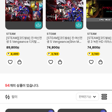
STEAM
STEAM
STEAM
[STEAM][코드발송] 진·여신전
[STEAM][코드발송] 진·여신전
[STEAM][코드발송]
생 5 Vengeance 디지털 디
생 5 Vengeance(Shin Me
생 3 녹턴 HD 리마
럭스 에디션(Shin Megami T
gami Tensei V: Vengeanc
디럭스 에디션(Shin 
89,800
74,800
74,800
ensei V: Vengeance Digit
e)
Tensei III Noctur
al Deluxe Edition)
MASTER Digital D
4,490
3,740
3,740
dition)
94
개의 상품이 있습니다.
필터
판매인기순