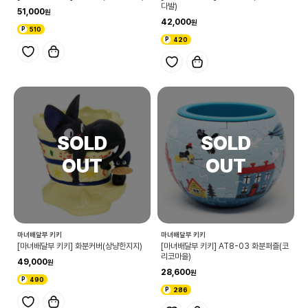
다발)
51,000
42,000
510
420
마녀배달부 키키
마녀배달부 키키
[마녀배달부 키키] 화분커버(상냥한지지)
[마녀배달부 키키] AT8-03 화분퍼즐(코
리코마을)
49,000
28,600
490
286