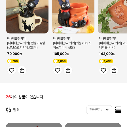
마녀배달부 키키
마녀배달부 키키
마녀배달부 키키
[마녀배달부 키키] 한송이꽃병
[마녀배달부 키키]화분커버(지
[마녀배달부 키키] 
(장난스런지지의꽃놀이)
지로부터의 선물)
제화분(키키)
70,000
105,000
143,000
700
1,050
1,430
26
개의 상품이 있습니다.
필터
판매인기순