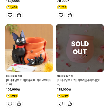
143,000
70,000
1,430
700
마녀배달부 키키
마녀배달부 키키
[마녀배달부 키키]화분커버(지지로부터의
[마녀배달부 키키] 아뜨리움수제화분(지
선물)
지)
105,000
138,000
1,050
1,380