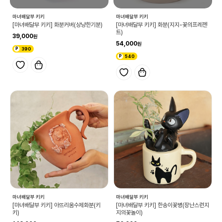
마녀배달부 키키
마녀배달부 키키
[마녀배달부 키키] 화분커버(상냥한기분)
[마녀배달부 키키] 화분(지지-꽃의프레젠
트)
39,000
54,000
390
540
마녀배달부 키키
마녀배달부 키키
[마녀배달부 키키] 아뜨리움수제화분(키
[마녀배달부 키키] 한송이꽃병(장난스런지
키)
지의꽃놀이)