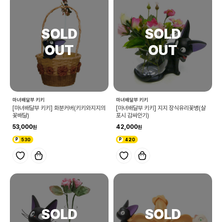
마녀배달부 키키
마녀배달부 키키
[마녀배달부 키키] 화분커버(키키와지지의
[마녀배달부 키키] 지지 장식유리꽃병(살
꽃배달)
포시 감싸안기)
53,000
42,000
530
420