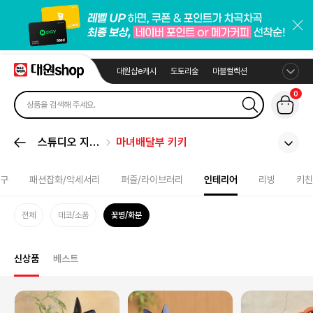
대원샵e캐시
도토리숲
마블컬렉션
0
스튜디오 지브
마녀배달부 키키
리
구
패션잡화/악세서리
퍼즐/라이브러리
인테리어
리빙
키친
전체
데코/소품
꽃병/화분
신상품
베스트