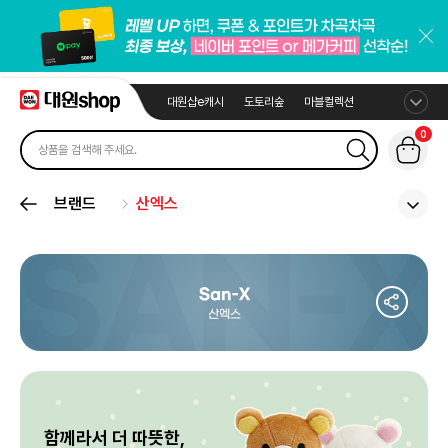
대원샵e캐시
도토리숲
마블컬렉션
0
브랜드
산엑스
하루종일 함께하는