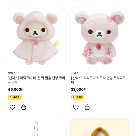
산엑스
산엑스
[산엑스] 리락쿠마 비 온 뒤 맑음 인형 코리
[산엑스] 리락쿠마 사쿠라 인형 코리락쿠
락쿠마
마
46,000
33,000
460
330