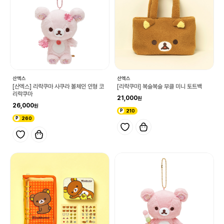
산엑스
산엑스
[산엑스] 리락쿠마 사쿠라 볼체인 인형 코
[리락쿠마] 복슬복슬 부클 미니 토트백
리락쿠마
21,000
26,000
210
260