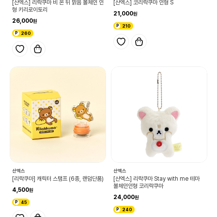
[산엑스] 리락쿠마 비 온 뒤 맑음 볼체인 인
[산엑스] 코리락쿠마 인형 S
형 키리로이토리
21,000
26,000
210
260
산엑스
산엑스
[리락쿠마] 캐릭터 스탬프 (6종, 랜덤단품)
[산엑스] 리락쿠마 Stay with me 테마
볼체인인형 코리락쿠마
4,500
24,000
45
240