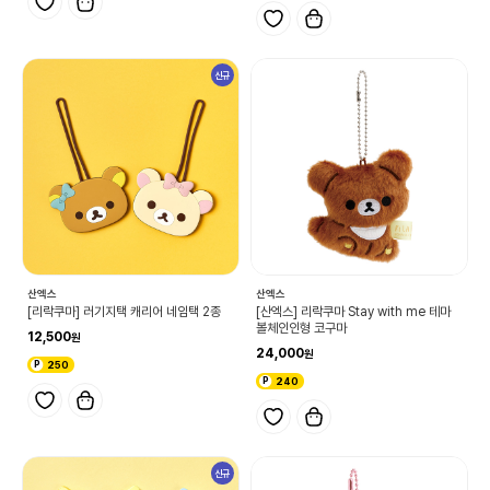
신규
산엑스
산엑스
[리락쿠마] 러기지택 캐리어 네임택 2종
[산엑스] 리락쿠마 Stay with me 테마
볼체인인형 코구마
12,500
24,000
250
240
신규