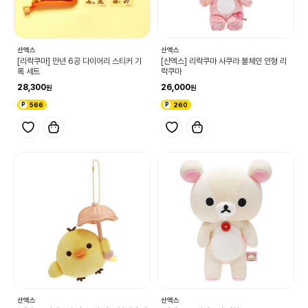
산엑스
산엑스
[리락쿠마] 만년 6공 다이어리 스티커 기
[산엑스] 리락쿠마 사쿠라 볼체인 인형 리
록 세트
락쿠마
28,300
26,000
566
260
산엑스
산엑스