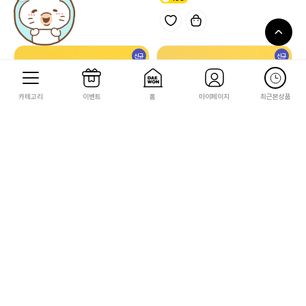
신규
신규
카테고리
이벤트
홈
마이페이지
최근본상품
산엑스
산엑스
[리락쿠마] 카꾸 카드 스티커 2종
[리락쿠마] 엽서 카드 편지지 4종
3,000
2,000
60
40
신규
신규