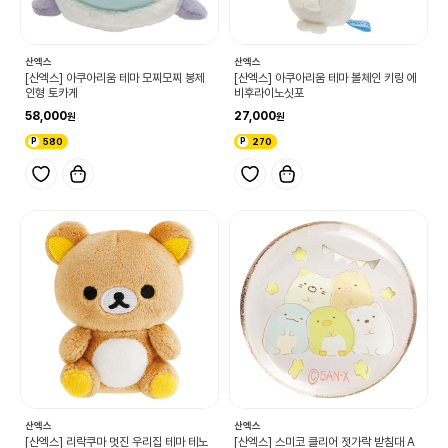
산엑스
산엑스
[산엑스] 아쿠아리움 테마 모찌모찌 봉제
[산엑스] 아쿠아리움 테마 볼체인 키링 에
인형 토카게
비후라이노싯포
58,000
27,000
580
270
산엑스
산엑스
[산엑스] 리락쿠마 멋진 우리집 테마 테노
[산엑스] 스미코 클리어 젓가락 받침대 A