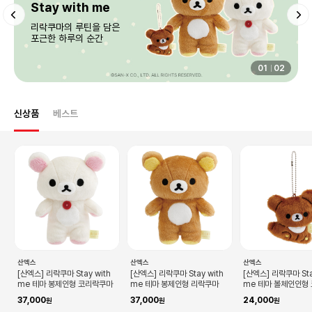
리락쿠마 데이
아침부터 저녁까지
행복한 하루♥
02
02
신상품
베스트
산엑스
산엑스
산엑스
[산엑스] 리락쿠마 Stay with
[산엑스] 리락쿠마 Stay with
[산엑스] 리락쿠마 Sta
me 테마 봉제인형 코리락쿠마
me 테마 봉제인형 리락쿠마
me 테마 볼체인인형
37,000
37,000
24,000