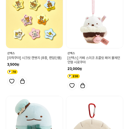
산엑스
산엑스
[리락쿠마] 시크릿 캔뱃지 (8종, 랜덤단품)
[산엑스] 카페 스미코 초콜릿 페어 볼체인
인형 시로쿠마
3,500
23,000
70
230