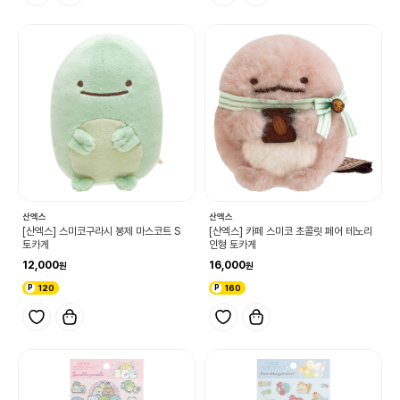
산엑스
산엑스
[산엑스] 스미코구라시 봉제 마스코트 S
[산엑스] 카페 스미코 초콜릿 페어 테노리
토카게
인형 토카게
12,000
16,000
120
160