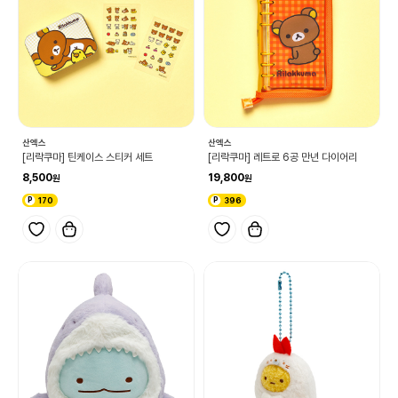
산엑스
산엑스
[리락쿠마] 틴케이스 스티커 세트
[리락쿠마] 레트로 6공 만년 다이어리
8,500
19,800
170
396