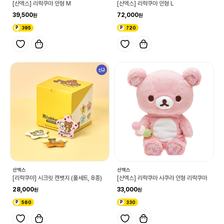
[산엑스] 리락쿠마 인형 M
[산엑스] 리락쿠마 인형 L
39,500
72,000
395
720
신규
산엑스
산엑스
[리락쿠마] 시크릿 캔뱃지 (풀세트, 8종)
[산엑스] 리락쿠마 사쿠라 인형 리락쿠마
28,000
33,000
560
330