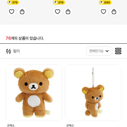
370
370
240
76
개의 상품이 있습니다.
필터
판매인기순
산엑스
산엑스