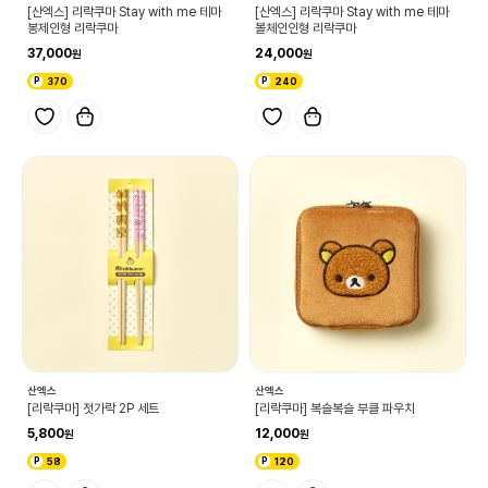
[산엑스] 리락쿠마 Stay with me 테마
[산엑스] 리락쿠마 Stay with me 테마
봉제인형 리락쿠마
볼체인인형 리락쿠마
37,000
24,000
370
240
산엑스
산엑스
[리락쿠마] 젓가락 2P 세트
[리락쿠마] 복슬복슬 부클 파우치
5,800
12,000
58
120