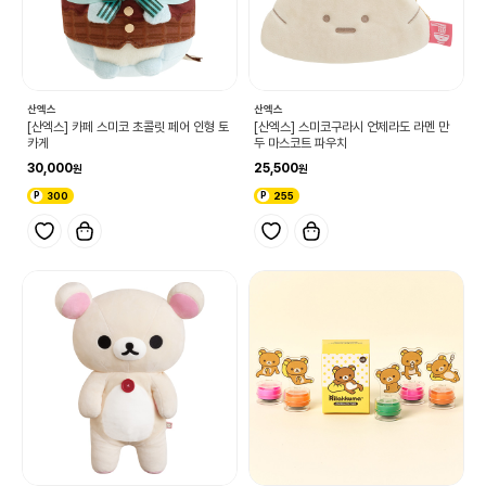
산엑스
산엑스
[산엑스] 카페 스미코 초콜릿 페어 인형 토
[산엑스] 스미코구라시 언제라도 라멘 만
카게
두 마스코트 파우치
30,000
25,500
300
255