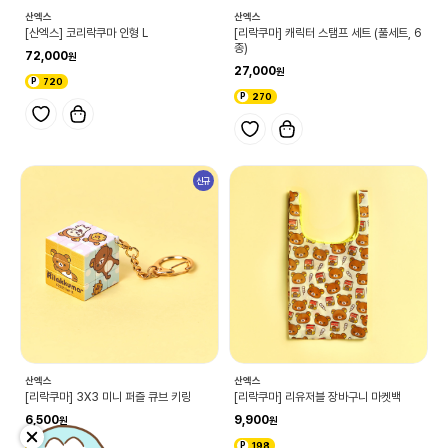
산엑스
산엑스
[산엑스] 코리락쿠마 인형 L
[리락쿠마] 캐릭터 스탬프 세트 (풀세트, 6
종)
72,000
27,000
720
270
신규
산엑스
산엑스
[리락쿠마] 3X3 미니 퍼즐 큐브 키링
[리락쿠마] 리유저블 장바구니 마켓백
6,500
9,900
130
198