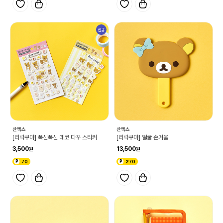
신규
산엑스
산엑스
[리락쿠마] 폭신폭신 데코 다꾸 스티커
[리락쿠마] 얼굴 손거울
3,500
13,500
70
270