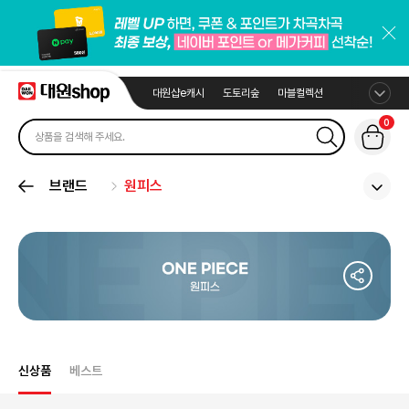
대원샵e캐시
도토리숲
마블컬렉션
0
브랜드
원피스
신상품
베스트