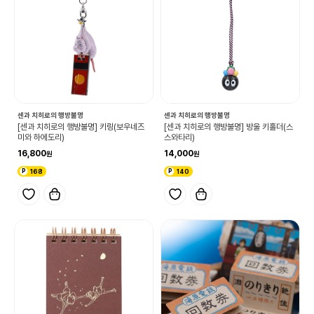
센과 치히로의 행방불명
센과 치히로의 행방불명
[센과 치히로의 행방불명] 키링(보우네즈
[센과 치히로의 행방불명] 방울 키홀더(스
미와 하에도리)
스와타리)
16,800
14,000
168
140