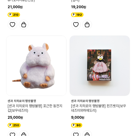
21,000
19,200
210
192
센과 치히로의 행방불명
센과 치히로의 행방불명
[센과 치히로의 행방불명] 포근한 동전지
[센과 치히로의 행방불명] 핀즈뱃지(보우
갑(보우네즈미)
네즈미와하에도리)
25,000
9,000
250
90