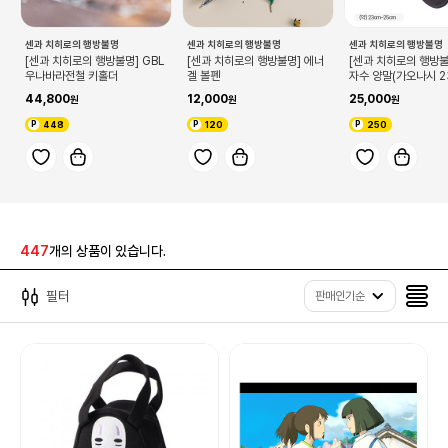
센과 치히로의 행방불명
센과 치히로의 행방불명
센과 치히로의 행방불명
[센과 치히로의 행방불명] GBL
[센과 치히로의 행방불명] 에너
[센과 치히로의 행방불
우나바라전철 키홀더
겔 볼펜
자수 양말(가오나시 2
44,800
12,000
25,000
448
120
250
447
개의 상품이 있습니다.
필터
판매인기순