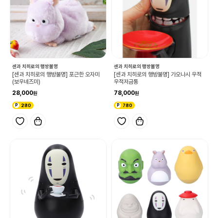
센과 치히로의 행방불명
센과 치히로의 행방불명
[센과 치히로의 행방불명] 포근한 오자미
[센과 치히로의 행방불명] 가오나시 우적
(보우네즈미)
우적저금통
28,000
78,000
280
780