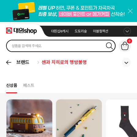
대원샵e캐시
도토리숲
마블컬렉션
0
브랜드
센과 치히로의 행방불명
신상품
베스트