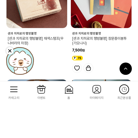
센과 치히로의 행방불명
센과 치히로의 행방불명
[센과 치히로의 행방불명] 채색스탬프(우
[센과 치히로의 행방불명] 창문종이봉투
나바라의 차창)
(가오나시)
21,000
7,500
210
75
카테고리
이벤트
홈
마이페이지
최근본상품