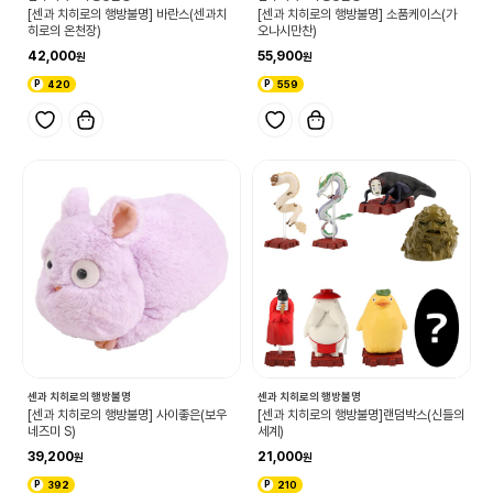
[센과 치히로의 행방불명] 바란스(센과치
[센과 치히로의 행방불명] 소품케이스(가
히로의 온천장)
오나시만찬)
42,000
55,900
420
559
센과 치히로의 행방불명
센과 치히로의 행방불명
[센과 치히로의 행방불명] 사이좋은(보우
[센과 치히로의 행방불명]랜덤박스(신들의
네즈미 S)
세계)
39,200
21,000
392
210