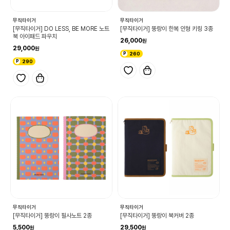
무직타이거
무직타이거
[무직타이거] DO LESS, BE MORE 노트
[무직타이거] 뚱랑이 한복 인형 키링 3종
북 아이패드 파우치
26,000
29,000
260
290
무직타이거
무직타이거
[무직타이거] 뚱랑이 필사노트 2종
[무직타이거] 뚱랑이 북커버 2종
5,500
29,500