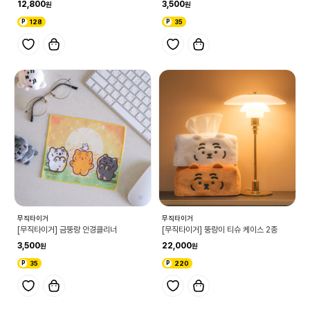
12,800
3,500
128
35
무직타이거
무직타이거
[무직타이거] 금뚱랑 안경클리너
[무직타이거] 뚱랑이 티슈 케이스 2종
3,500
22,000
35
220