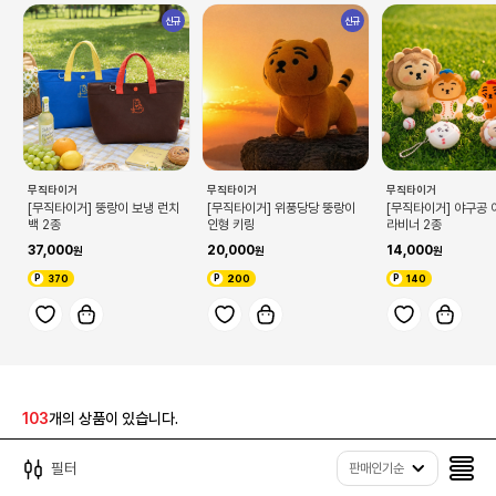
신규
신규
무직타이거
무직타이거
무직타이거
[무직타이거] 뚱랑이 보냉 런치
[무직타이거] 위풍당당 뚱랑이
[무직타이거] 야구공 
백 2종
인형 키링
라비너 2종
37,000
20,000
14,000
370
200
140
103
개의 상품이 있습니다.
필터
판매인기순