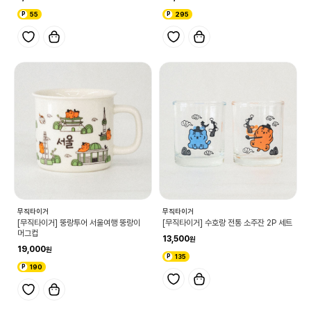
55
295
무직타이거
무직타이거
[무직타이거] 뚱랑투어 서울여행 뚱랑이
[무직타이거] 수호랑 전통 소주잔 2P 세트
머그컵
13,500
19,000
135
190