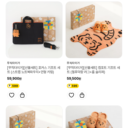
무직타이거
무직타이거
[무직타이거][선물세트] 포커스 기프트 세
[무직타이거][선물세트] 컴포트 기프트 세
트 (스트랩 노트북파우치+인형 키링)
트 (철푸덕랑 러그+홈 슬리퍼)
59,900
59,500
599
595